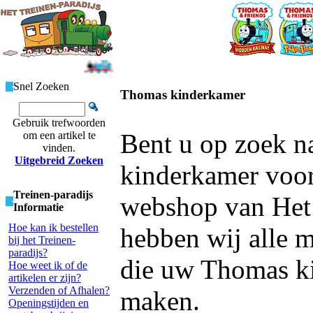
Snel Zoeken
Thomas kinderkamer
Gebruik trefwoorden
Bent u op zoek n
om een artikel te
vinden.
Uitgebreid Zoeken
kinderkamer voor
Treinen-paradijs
webshop van Het 
Informatie
Hoe kan ik bestellen
hebben wij alle m
bij het Treinen-
paradijs?
die uw Thomas k
Hoe weet ik of de
artikelen er zijn?
Verzenden of Afhalen?
maken.
Openingstijden en