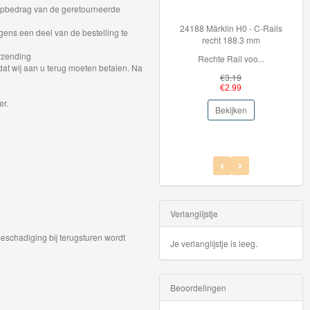
koopbedrag van de geretourneerde
24188 Märklin H0 - C-Rails
ens een deel van de bestelling te
recht 188.3 mm
rzending
Rechte Rail voo...
at wij aan u terug moeten betalen. Na
€3.19
€2.99
er.
Bekijken
Verlanglijstje
beschadiging bij terugsturen wordt
Je verlanglijstje is leeg.
Beoordelingen