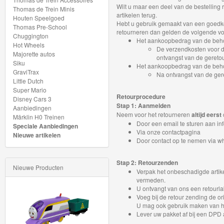
My
Wilt u maar een deel van de bestelling
Thomas de Trein Minis
artikelen terug.
Houten Speelgoed
World
Hebt u gebruik gemaakt van een goedkop
Thomas Pre-School
retourneren dan gelden de volgende v
Treinen
Chuggington
Het aankoopbedrag van de behou
Hot Wheels
De verzendkosten voor d
Majorette autos
Marklin
ontvangst van de geretou
Siku
Het aankoopbedrag van de behou
Start-
GraviTrax
Na ontvangst van de ger
Little Dutch
Up
Super Mario
Retourprocedure
Disney Cars 3
Treinen
Stap 1: Aanmelden
Aanbiedingen
Neem voor het retourneren
altijd eerst
Märklin H0 Treinen
Thomas
Door een email te sturen aan inf
Speciale Aanbiedingen
Via onze
contactpagina
Nieuwe artikelen
Trackmaster
Door contact op te nemen via 
motorized
Stap 2: Retourzenden
Nieuwe Producten
Verpak het onbeschadigde artikel
Thomas
vermeden.
Trackmaster
U ontvangt van ons een retourlab
Voeg bij de retour zending de ori
Push
U mag ook gebruik maken van he
Lever uw pakket af bij een DPD 
Along