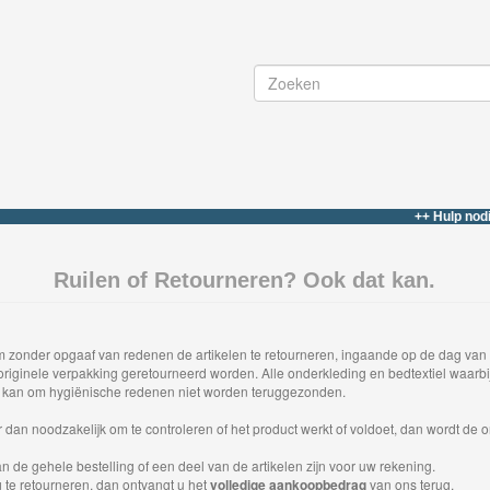
++ Hulp nodig? bel 
Ruilen of Retourneren? Ook dat kan.
 zonder opgaaf van redenen de artikelen te retourneren, ingaande op de dag van 
 originele verpakking geretourneerd worden. Alle onderkleding en bedtextiel waarbij
st kan om hygiënische redenen niet worden teruggezonden.
eer dan noodzakelijk om te controleren of het product werkt of voldoet, dan wordt d
n de gehele bestelling of een deel van de artikelen zijn voor uw rekening.
g te retourneren, dan ontvangt u het
volledige aankoopbedrag
van ons terug.