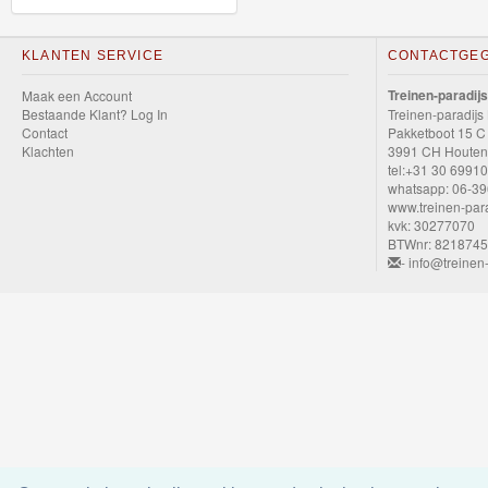
GraviTrax
KLANTEN SERVICE
CONTACTGE
Little
Treinen-paradijs
Maak een Account
Dutch
Bestaande Klant? Log In
Treinen-paradijs
Contact
Pakketboot 15 C
Klachten
Super
3991 CH Houten
tel:+31 30 6991
Mario
whatsapp: 06-3
www.treinen-para
kvk: 30277070
Disney
BTWnr: 821874
- info@treinen-
Cars
3
Aanbiedingen
Märklin
H0
Treinen