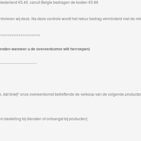
t Nederland €5.40, vanuit Belgïe bedragen de kosten €5.99
ontroleren wij deze. Na deze controle wordt het retour bedrag verminderd met de 
===================
ugzenden wanneer u de overeenkomst wilt herroepen)
------------------------------
ede, dat ik/wij* onze overeenkomst betreffende de verkoop van de volgende producte
 bestelling bij diensten of ontvangst bij producten]