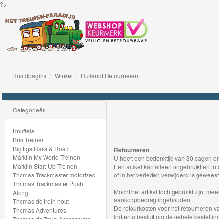
?>
Hoofdpagina
Winkel
Ruilenof Retourneren
Knuffels
Brio
Categorieën
Treinen
Knuffels
Brio Treinen
BigJigs
BigJigs Rails & Road
Retourneren
Märklin My World Treinen
U heeft een bedenktijd van 30 dagen om
Rails
Marklin Start-Up Treinen
Een artikel kan alleen ongebruikt en in
&
Thomas Trackmaster motorized
of in het verleden verwijderd is gewee
Thomas Trackmaster Push
Road
Mocht het artikel toch gebruikt zijn, m
Along
aankoopbedrag ingehouden
Thomas de trein hout
De retourkosten voor het retourneren va
Märklin
Thomas Adventures
Indien u besluit om de gehele bestellin
Thomas de Trein Accessoires