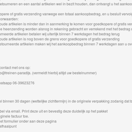
 retourneren en een aantal artikelen wel in bezit houden, dan ontvangt u het aan
ere of gratis verzending vanwege een totaal aankoopbedrag, en u besluit vervolg
oorwaarden:
de artikelen is minder dan in aanmerking te komen voor goedkopere of gratis ve
e heenzending worden alsnog in rekening gebracht en verrekend met het bedrag d
rneerde artikelen betalen wij uiterlijk binnen 7 werkdagen het bedrag terug
de artikelen is nog boven de grens voor goedkopere of gratis verzending
etourneerde artikelen maken wij het aankoopbedrag binnen 7 werkdagen aan u ov
contact met ons op:
o@treinen-paradijs. (vermeldt hierbij altijd uw bestelnummer)
whatsapp 06-39623276
 binnen 30 dagen (wettelijke zichttermijn) in de originele verpakking zodanig dat 
el via email. Print deze uit en bevestig deze duidelijk op het pakket
ginele factuur toe.
t formulier onder aan deze pagina
afhaalpunt