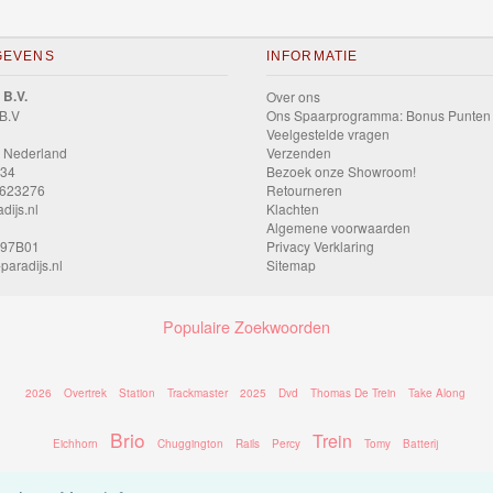
GEVENS
INFORMATIE
 B.V.
Over ons
 B.V
Ons Spaarprogramma: Bonus Punten
Veelgestelde vragen
 Nederland
Verzenden
034
Bezoek onze Showroom!
9623276
Retourneren
dijs.nl
Klachten
Algemene voorwaarden
597B01
Privacy Verklaring
paradijs.nl
Sitemap
Populaire Zoekwoorden
2026
Overtrek
Station
Trackmaster
2025
Dvd
Thomas De Trein
Take Along
Brio
Trein
Eichhorn
Chuggington
Rails
Percy
Tomy
Batterij
Thomas
Bed
Puzzel
Thomas Take Along