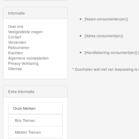
Minis
Informatie
Houten
[Naam consumenten(en)]
Speelgoed
Over ons
Veelgestelde vragen
[Adres consument(en)]
Contact
Thomas
Verzenden
Retourneren
Pre-
[Handtekening consument(en)] (a
Klachten
School
Algemene voorwaarden
Privacy Verklaring
Sitemap
* Doorhalen wat niet van toepassing is o
Chuggington
Hot
Extra Informatie
Wheels
Majorette
Onze Merken
autos
Brio Treinen
Siku
Märklin Treinen