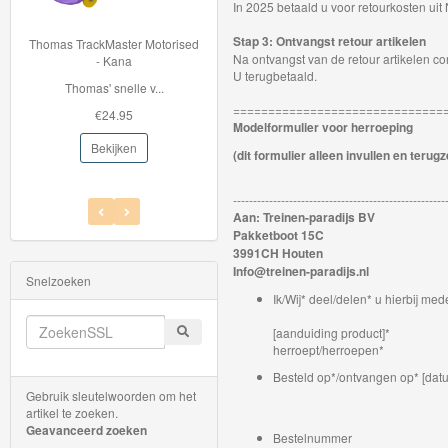
In 2025 betaald u voor retourkosten ui
Thomas
Stap 3: Ontvangst retour artikelen
Thomas TrackMaster Motorised
Na ontvangst van de retour artikelen c
de
- Kana
U terugbetaald.
Thomas' snelle v...
trein
==============================
€24.95
hout
Modelformulier voor herroeping
Bekijken
(dit formulier alleen invullen en ter
Thomas
Adventures
-----------------------------------------------------
Aan: Treinen-paradijs BV
Pakketboot 15C
Thomas
3991CH Houten
de
Info@treinen-paradijs.nl
Snelzoeken
Trein
Ik/Wij* deel/delen* u hierbij m
Accessoires
[aanduiding product]*
herroept/herroepen*
Thomas
Besteld op*/ontvangen op* [datum
Gebruik sleutelwoorden om het
de
artikel te zoeken.
Trein
Geavanceerd zoeken
Bestelnummer