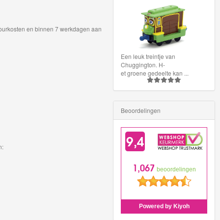
retourkosten en binnen 7 werkdagen aan
Een leuk treintje van
Chuggington. H-
et groene gedeelte kan
...
Beoordelingen
n: