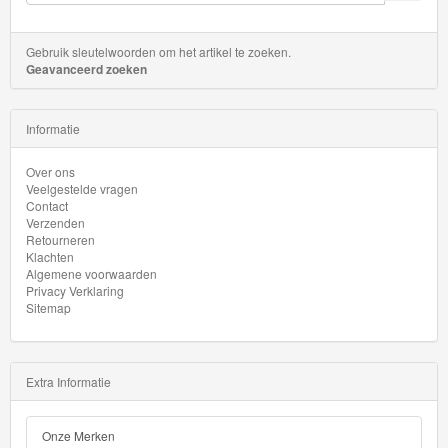
GraviTrax
Gebruik sleutelwoorden om het artikel te zoeken.
Little
Geavanceerd zoeken
Dutch
Informatie
Super
Mario
Over ons
Veelgestelde vragen
Contact
Disney
Verzenden
Retourneren
Cars
Klachten
3
Algemene voorwaarden
Privacy Verklaring
Sitemap
Aanbiedingen
Märklin
Extra Informatie
H0
Treinen
Onze Merken