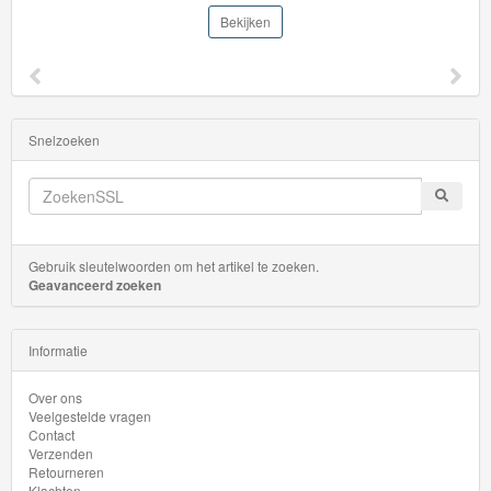
Minis
Bekijken
Houten
Speelgoed
Thomas
Snelzoeken
Pre-
School
Chuggington
Gebruik sleutelwoorden om het artikel te zoeken.
Geavanceerd zoeken
Hot
Wheels
Informatie
Majorette
Over ons
autos
Veelgestelde vragen
Contact
Verzenden
Siku
Retourneren
Klachten