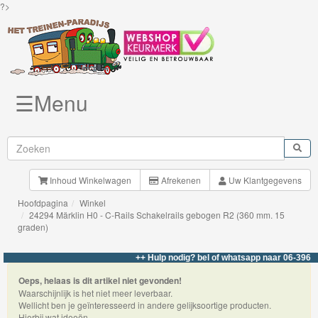
?>
☰Menu
Knuffels
Brio
Treinen
Inhoud Winkelwagen
Afrekenen
Uw Klantgegevens
Hoofdpagina
Winkel
BigJigs
24294 Märklin H0 - C-Rails Schakelrails gebogen R2 (360 mm. 15
graden)
Rails
&
++ Hulp nodig? bel of whatsapp naar 06-396232
Road
Oeps, helaas is dit artikel niet gevonden!
Waarschijnlijk is het niet meer leverbaar.
Märklin
Wellicht ben je geïnteresseerd in andere gelijksoortige producten.
Hierbij wat ideeën.