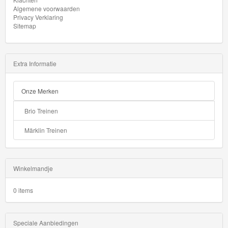
Algemene voorwaarden
GraviTrax
Privacy Verklaring
Sitemap
Little
Dutch
Extra Informatie
Super
Mario
Onze Merken
Disney
Brio Treinen
Cars
Märklin Treinen
3
Aanbiedingen
Winkelmandje
Märklin
0 items
H0
Treinen
Speciale Aanbiedingen