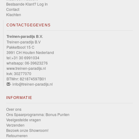
Bestaande Klant? Log In
Contact
Klachten
CONTACTGEGEVENS
Treinen-paradijs B.V.
Treinen-paradijs B.V
Pakketboot 15 C
3991 CH Houten Nederland
tel:+31 30 6991034
whatsapp: 06-39623276
www.treinen-paradijs.nl
kvk: 30277070
BTWnr: 821874597B01
- info@treinen-paradijs.nl
INFORMATIE
Over ons
Ons Spaarprogramma: Bonus Punten
Veelgestelde vragen
Verzenden
Bezoek onze Showroom!
Retourneren