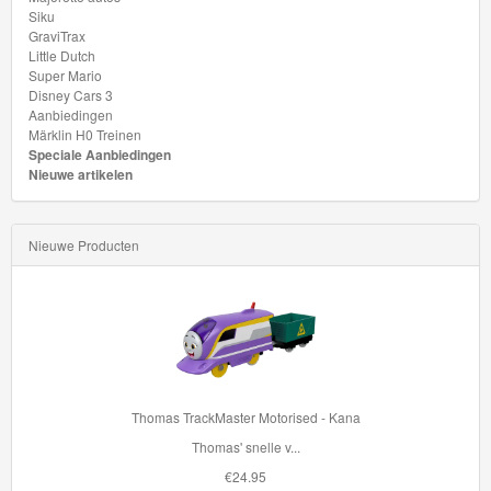
Siku
Thomas
GraviTrax
Little Dutch
de
Super Mario
Disney Cars 3
trein
Aanbiedingen
hout
Märklin H0 Treinen
Speciale Aanbiedingen
Nieuwe artikelen
Thomas
Adventures
Nieuwe Producten
Thomas
de
Trein
Accessoires
Thomas
Thomas TrackMaster Motorised - Kana
de
Thomas' snelle v...
Trein
€24.95