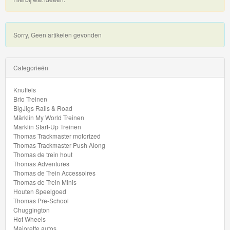
My
World
Treinen
Sorry, Geen artikelen gevonden
Marklin
Volgende
Categorieën
Start-
Up
Knuffels
Brio Treinen
Treinen
BigJigs Rails & Road
Märklin My World Treinen
Thomas
Marklin Start-Up Treinen
Thomas Trackmaster motorized
Trackmaster
Thomas Trackmaster Push Along
Thomas de trein hout
motorized
Thomas Adventures
Thomas de Trein Accessoires
Thomas
Thomas de Trein Minis
Houten Speelgoed
Trackmaster
Thomas Pre-School
Push
Chuggington
Hot Wheels
Along
Majorette autos