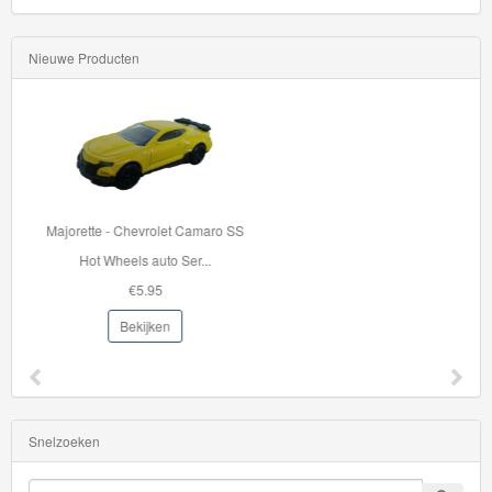
Nieuwe Producten
33996 BRIO Container Kraan
Met de 33996 Contain...
€42.95
Bekijken
Snelzoeken