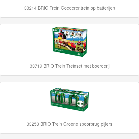
Adventures
33214 BRIO Trein Goederentrein op batterijen
Thomas
de
Trein
Accessoires
Thomas
33719 BRIO Trein Treinset met boerderij
de
Trein
Minis
Houten
Speelgoed
33253 BRIO Trein Groene spoorbrug pijlers
Thomas
Pre-