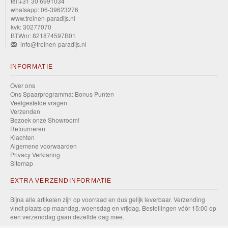
tel:+31 30 6991034
whatsapp: 06-39623276
www.treinen-paradijs.nl
kvk: 30277070
BTWnr: 821874597B01
- info@treinen-paradijs.nl
INFORMATIE
Over ons
Ons Spaarprogramma: Bonus Punten
Veelgestelde vragen
Verzenden
Bezoek onze Showroom!
Retourneren
Klachten
Algemene voorwaarden
Privacy Verklaring
Sitemap
EXTRA VERZENDINFORMATIE
Bijna alle artikelen zijn op voorraad en dus gelijk leverbaar. Verzending
vindt plaats op maandag, woensdag en vrijdag. Bestellingen vóór 15:00 op
een verzenddag gaan dezelfde dag mee.