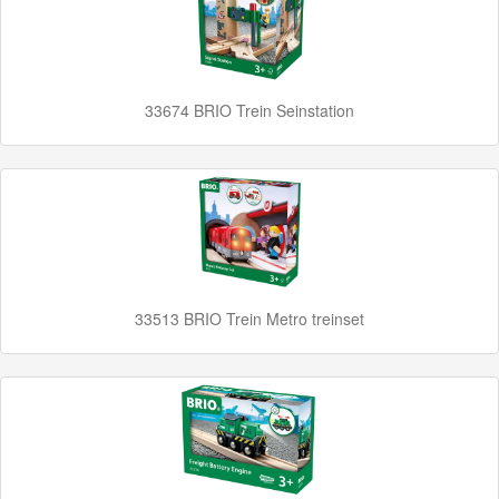
Up
Treinen
Thomas
33674 BRIO Trein Seinstation
Trackmaster
motorized
Thomas
Trackmaster
Push
Along
33513 BRIO Trein Metro treinset
Thomas
de
trein
hout
Thomas