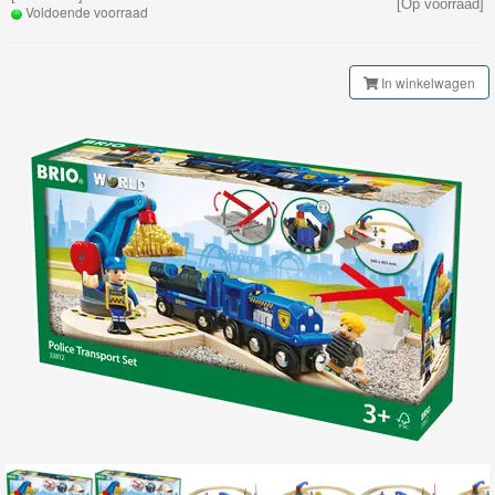
[Op voorraad]
Railway
Voldoende voorraad
Klassieke
In winkelwagen
Spoorbaan
Brio
Smart
Tech
Brio
Treinenset
Brio
Gebouwen
Brio
Tunnel