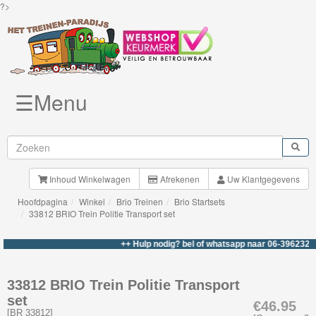
?>
☰Menu
Knuffels
Brio
Treinen
Inhoud Winkelwagen
Afrekenen
Uw Klantgegevens
Hoofdpagina
Winkel
Brio Treinen
Brio Startsets
Nieuwe
33812 BRIO Trein Politie Transport set
artikelen
++ Hulp nodig? bel of whatsapp naar 06-39623276 ++
Brio-
My
33812 BRIO Trein Politie Transport
set
First
€46.95
[
BR 33812
]