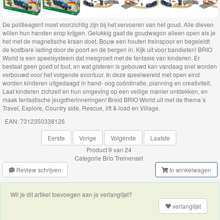
Brio
Bruggen
De politieagent moet voorzichtig zijn bij het vervoeren van het goud. Alle dieven
willen hun handen erop krijgen. Gelukkig gaat de goudwagon alleen open als je
Brio
het met de magnetische kraan doet. Bouw een houten treinspoor en begeleidt
de kostbare lading door de poort en de bergen in. Kijk uit voor bandieten! BRIO
lokomotieven
World is een speelsysteem dat meegroeit met de fantasie van kinderen. Er
bestaat geen goed of fout, en wat gisteren is gebouwd kan vandaag snel worden
verbouwd voor het volgende avontuur. In deze speelwereld met open eind
Brio
worden kinderen uitgedaagd in hand- oog coördinatie, planning en creativiteit.
Trein
Laat kinderen zichzelf en hun omgeving op een veilige manier ontdekken, en
maak fantastische jeugdherinneringen! Breid BRIO World uit met de thema´s
met
Travel, Explore, Country side, Rescue, lift & load en Village.
batterij
EAN: 7312350338126
Eerste
Vorige
Volgende
Laatste
Brio
Product 9 van 24
Wagons
Categorie
Brio Treinenset
Review schrijven
In winkelwagen
Brio
voertuigen
Wil je dit artikel toevoegen aan je verlanglijst?
verlanglijst
Brio