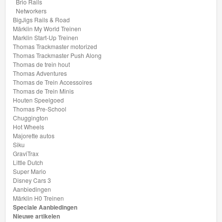
Mario
Brio Rails
Networkers
BigJigs Rails & Road
Disney
Märklin My World Treinen
Cars
Marklin Start-Up Treinen
Thomas Trackmaster motorized
3
Thomas Trackmaster Push Along
Thomas de trein hout
Aanbiedingen
Thomas Adventures
Thomas de Trein Accessoires
Thomas de Trein Minis
Märklin
Houten Speelgoed
H0
Thomas Pre-School
Chuggington
Treinen
Hot Wheels
Majorette autos
Siku
GraviTrax
Little Dutch
Super Mario
Disney Cars 3
Aanbiedingen
Märklin H0 Treinen
Speciale Aanbiedingen
Nieuwe artikelen