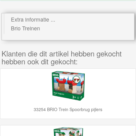
Rails
Networkers
Extra informatie ...
Brio Treinen
BigJigs
Rails
Klanten die dit artikel hebben gekocht
&
hebben ook dit gekocht:
Road
Märklin
My
World
Treinen
33254 BRIO Trein Spoorbrug pijlers
Marklin
Start-