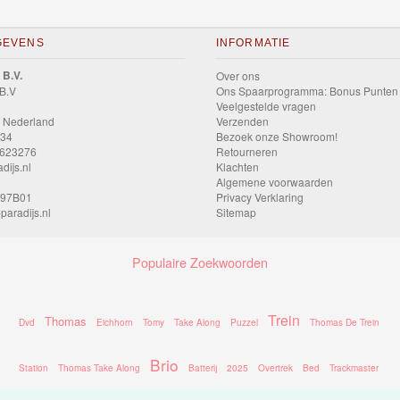
GEVENS
INFORMATIE
 B.V.
Over ons
 B.V
Ons Spaarprogramma: Bonus Punten
Veelgestelde vragen
 Nederland
Verzenden
034
Bezoek onze Showroom!
9623276
Retourneren
dijs.nl
Klachten
Algemene voorwaarden
597B01
Privacy Verklaring
paradijs.nl
Sitemap
Populaire Zoekwoorden
Trein
Thomas
Dvd
Eichhorn
Tomy
Take Along
Puzzel
Thomas De Trein
Brio
Station
Thomas Take Along
Batterij
2025
Overtrek
Bed
Trackmaster