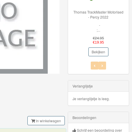
Thomas TrackMaster Motorised
36002 BR
- Percy 2022
Light
-
Volg 
;...
€24.95
€19.95
Bekijken
Verlanglijstje
Je verlanglijstje is leeg.
Beoordelingen
In winkelwagen
Schrijf een beoordeling over