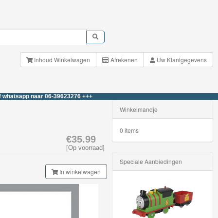
Inhoud Winkelwagen
Afrekenen
Uw Klantgegevens
app naar 06-39623276 +++
Winkelmandje
0 items
€35.99
[Op voorraad]
Speciale Aanbiedingen
In winkelwagen