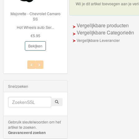
Wil je dit artikel toevoegen aan je verl
Thomas
jorette - Chevrolet Camaro
33996 BRIO Container Kraan
de
SS
Met de 33996 Contain...
Vergelijkbare producten
Hot Wheels auto Ser...
trein
€42.95
Vergelijkbare Categorieën
€5.95
hout
Vergelijkbare Leverancier
Bekijken
Bekijken
Thomas
Adventures
Thomas
de
Snelzoeken
Trein
Accessoires
Thomas
Gebruik sleutelwoorden om het
de
artikel te zoeken.
Geavanceerd zoeken
Trein