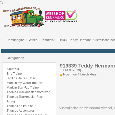
?>
Hoofdpagina
Winkel
Knuffels
919339 Teddy Hermann Australische her
Knuffels
Brio
Categorieën
Treinen
919339 Teddy Hermann
Knuffels
[
THM 919339
]
Brio Treinen
Nog maar 1 beschikbaar
BigJigs
BigJigs Rails & Road
Märklin My World Treinen
Rails
Marklin Start-Up Treinen
&
Thomas Trackmaster motorized
Thomas Trackmaster Push
Road
Along
Thomas de trein hout
Australische herdershond zittend, 
Märklin
Thomas Adventures
Thomas de Trein Accessoires