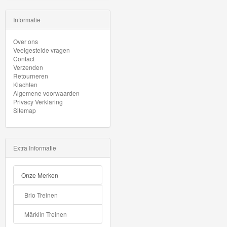
Minis
Informatie
Houten
Over ons
Speelgoed
Veelgestelde vragen
Contact
Thomas
Verzenden
Retourneren
Pre-
Klachten
Algemene voorwaarden
School
Privacy Verklaring
Sitemap
Chuggington
Hot
Extra Informatie
Wheels
Onze Merken
Majorette
autos
Brio Treinen
Siku
Märklin Treinen