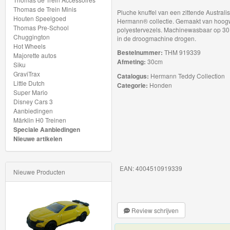
My
Thomas de Trein Minis
Pluche knuffel van een zittende Australi
Houten Speelgoed
World
Hermann® collectie. Gemaakt van hoogw
Thomas Pre-School
polyestervezels. Machinewasbaar op 30
Treinen
Chuggington
in de droogmachine drogen.
Hot Wheels
Bestelnummer:
THM 919339
Majorette autos
Marklin
Afmeting:
30cm
Siku
Start-
GraviTrax
Catalogus:
Hermann Teddy Collection
Little Dutch
Categorie:
Honden
Up
Super Mario
Disney Cars 3
Treinen
Aanbiedingen
Märklin H0 Treinen
Thomas
Speciale Aanbiedingen
Nieuwe artikelen
Trackmaster
motorized
EAN: 4004510919339
Nieuwe Producten
Thomas
Trackmaster
Push
Review schrijven
Along