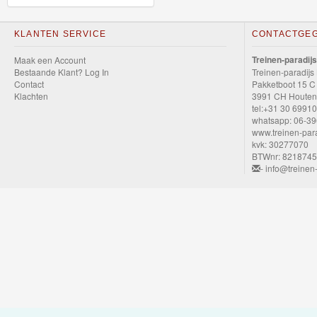
GraviTrax
KLANTEN SERVICE
CONTACTGE
Little
Treinen-paradijs
Maak een Account
Dutch
Bestaande Klant? Log In
Treinen-paradijs
Contact
Pakketboot 15 C
Klachten
3991 CH Houten
Super
tel:+31 30 6991
Mario
whatsapp: 06-3
www.treinen-para
kvk: 30277070
Disney
BTWnr: 821874
- info@treinen-
Cars
3
Aanbiedingen
Märklin
H0
Treinen