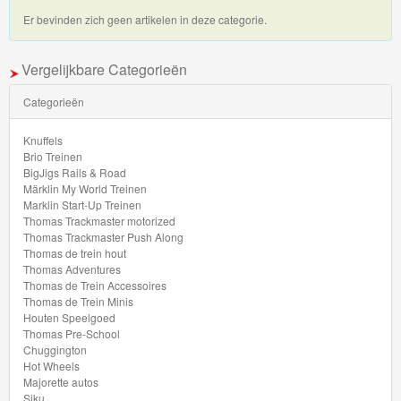
My
Er bevinden zich geen artikelen in deze categorie.
World
Treinen
Vergelijkbare Categorieën
Marklin
Categorieën
Start-
Knuffels
Up
Brio Treinen
BigJigs Rails & Road
Treinen
Märklin My World Treinen
Marklin Start-Up Treinen
Thomas
Thomas Trackmaster motorized
Thomas Trackmaster Push Along
Trackmaster
Thomas de trein hout
Thomas Adventures
motorized
Thomas de Trein Accessoires
Thomas de Trein Minis
Thomas
Houten Speelgoed
Thomas Pre-School
Trackmaster
Chuggington
Push
Hot Wheels
Majorette autos
Along
Siku