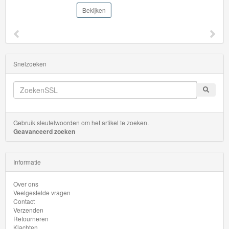
Minis
Bekijken
Houten
Speelgoed
Snelzoeken
Thomas
Pre-
School
Chuggington
Gebruik sleutelwoorden om het artikel te zoeken.
Geavanceerd zoeken
Hot
Wheels
Informatie
Majorette
Over ons
Veelgestelde vragen
autos
Contact
Verzenden
Siku
Retourneren
Klachten