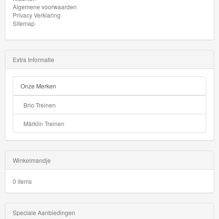
Algemene voorwaarden
GraviTrax
Privacy Verklaring
Sitemap
Little
Dutch
Extra Informatie
Super
Mario
Onze Merken
Disney
Brio Treinen
Cars
Märklin Treinen
3
Aanbiedingen
Winkelmandje
Märklin
0 items
H0
Treinen
Speciale Aanbiedingen