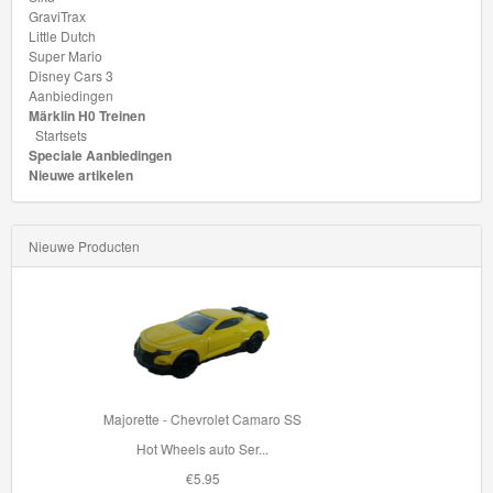
GraviTrax
Thomas
Little Dutch
Super Mario
de
Disney Cars 3
Aanbiedingen
trein
Märklin H0 Treinen
hout
Startsets
Speciale Aanbiedingen
Nieuwe artikelen
Thomas
Adventures
Nieuwe Producten
Thomas
de
Trein
Accessoires
Thomas
33996 BRIO Container Kraan
de
Met de 33996 Contain...
Trein
€42.95