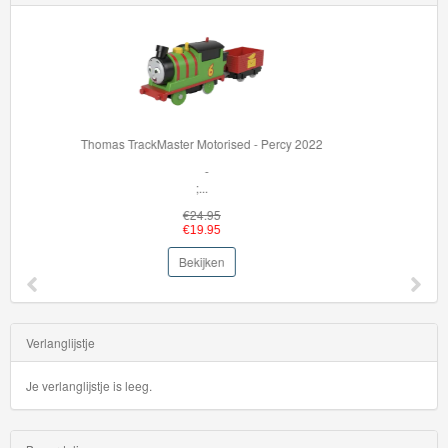
Startsets
cy 2022
36002 BRIO My First Railway Light Up Rainbow S
Volg de lichtjes en ...
€59.95
€44.95
Bekijken
Verlanglijstje
Je verlanglijstje is leeg.