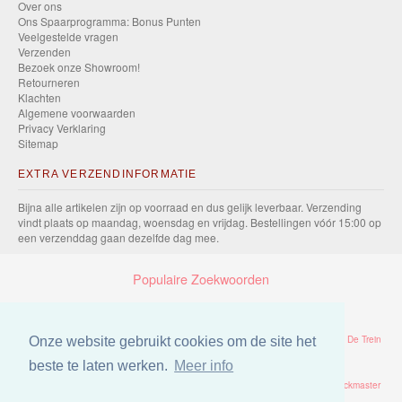
Over ons
Ons Spaarprogramma: Bonus Punten
Veelgestelde vragen
Verzenden
Bezoek onze Showroom!
Retourneren
Klachten
Algemene voorwaarden
Privacy Verklaring
Sitemap
EXTRA VERZENDINFORMATIE
Bijna alle artikelen zijn op voorraad en dus gelijk leverbaar. Verzending
vindt plaats op maandag, woensdag en vrijdag. Bestellingen vóór 15:00 op
een verzenddag gaan dezelfde dag mee.
Populaire Zoekwoorden
Trein
Thomas
Dvd
Eichhorn
Tomy
Take Along
Puzzel
Thomas De Trein
Onze website gebruikt cookies om de site het
beste te laten werken.
Meer info
Brio
Station
Thomas Take Along
Batterij
2025
Overtrek
Bed
Trackmaster