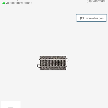
[Op voorraad]
My
Voldoende voorraad
World
Treinen
In winkelwagen
Marklin
Start-
Up
Treinen
Thomas
Trackmaster
motorized
Thomas
Trackmaster
Push
Along