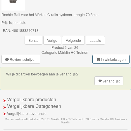
Thomas
Rechte Rail voor het Märklin C-rails systeem. Lengte 70.8mm
de
Prijs is per stuk.
trein
EAN: 4001883240718
hout
Eerste
Vorige
Volgende
Laatste
Product 6 van 26
Thomas
Categorie
Märklin H0 Treinen
Adventures
Review schrijven
In winkelwagen
Thomas
Wil je dit artikel toevoegen aan je verlanglijst?
de
verlanglijst
Trein
Accessoires
Vergelijkbare producten
Vergelijkbare Categorieën
Thomas
Vergelijkbare Leverancier
de
Momenteel wordt bekeken:
24071 Märklin H0 - C-Rails recht 70.8 mm - Märklin H0 Treinen -
Marklin
Trein