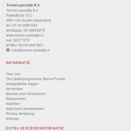
Treinen-paradijs B.V.
Treinen-paradijs B.V
Pakketboot 15 C
3991 CH Houten Nederland
tel:+31 30 6991034
whatsapp: 06-39623276
www.treinen-paradijs.nl
kvk: 30277070
BTWnr: 821874597B01
- info@treinen-paradijs.nl
INFORMATIE
Over ons
Ons Spaarprogramma: Bonus Punten
Veelgestelde vragen
Verzenden
Bezoek onze Showroom!
Retourneren
Klachten
Algemene voorwaarden
Privacy Verklaring
Sitemap
EXTRA VERZENDINFORMATIE