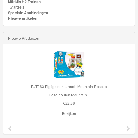
Märklin H0 Treinen
GraviTrax
Startsets
Speciale Aanbiedingen
Nieuwe artikelen
Little
Dutch
Nieuwe Producten
Super
Mario
Disney
Cars
3
BJT263 Bigjigstrein tunnel -Mountain Rescue
Deze houten Mountain...
Aanbiedingen
€22.96
Märklin
Bekijken
H0
Treinen