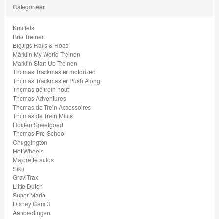
Minis
Categorieën
Houten
Knuffels
Brio Treinen
Speelgoed
BigJigs Rails & Road
Märklin My World Treinen
Thomas
Marklin Start-Up Treinen
Thomas Trackmaster motorized
Pre-
Thomas Trackmaster Push Along
Thomas de trein hout
School
Thomas Adventures
Thomas de Trein Accessoires
Chuggington
Thomas de Trein Minis
Houten Speelgoed
Thomas Pre-School
Hot
Chuggington
Wheels
Hot Wheels
Majorette autos
Siku
Majorette
GraviTrax
autos
Little Dutch
Super Mario
Disney Cars 3
Siku
Aanbiedingen