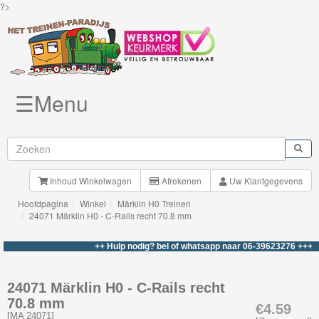
?>
☰Menu
Knuffels
Brio
Treinen
Inhoud Winkelwagen
Afrekenen
Uw Klantgegevens
Hoofdpagina
Winkel
Märklin H0 Treinen
BigJigs
24071 Märklin H0 - C-Rails recht 70.8 mm
Rails
++ Hulp nodig? bel of whatsapp naar 06-39623276 +++
&
Road
24071 Märklin H0 - C-Rails recht
70.8 mm
Märklin
€4.59
[
MA 24071
]