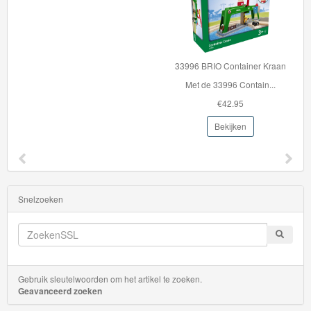
Mario
Disney
Cars
33996 BRIO Container Kraan
3
Met de 33996 Contain...
€42.95
Aanbiedingen
Bekijken
Märklin
H0
Treinen
Snelzoeken
Gebruik sleutelwoorden om het artikel te zoeken.
Geavanceerd zoeken