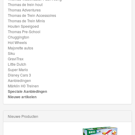
Pre-
Thomas de trein hout
School
Thomas Adventures
Thomas de Trein Accessoires
Thomas de Trein Minis
Chuggington
Houten Speelgoed
Thomas Pre-School
Hot
Chuggington
Hot Wheels
Wheels
Majorette autos
Siku
Majorette
GraviTrax
Little Dutch
autos
Super Mario
Disney Cars 3
Aanbiedingen
Siku
Märklin H0 Treinen
Speciale Aanbiedingen
GraviTrax
Nieuwe artikelen
Little
Nieuwe Producten
Dutch
Super