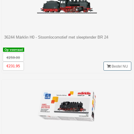
Nieuwe
artikelen
2025
Startsets
36244 Märklin H0 - Stoomlocomotief met sleeptender BR 24
Thema
Op voorraad
Uitbreidingsets
€259.00
Bestel NU
€231.95
Bouwsteentreinen
Jim
Knoop
-
Jim
Knopf
-