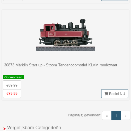
Seinen
Thomas
Trackmaster
motorized
Thomas
Trackmaster
36873 Märklin Start up - Stoom Tenderlocomotief KLVM rood/zwart
Push
Op voorraad
Along
€89.99
Bestel NU
€79.99
Thomas
de
trein
Pagina(s) gevonden:
(current)
«
1
»
hout
Vergelijkbare Categorieën