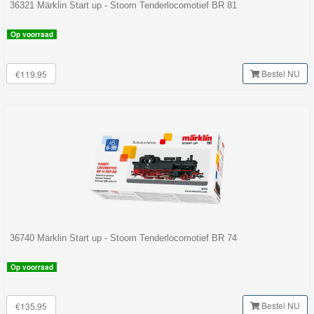
Jim
36321 Märklin Start up - Stoom Tenderlocomotief BR 81
Button
Op voorraad
Diesellocomotieven
Bestel NU
€119.95
Electrische
Locomotieven
Goederenwagons
Personen
wagons
Stoomlocomotieven
36740 Märklin Start up - Stoom Tenderlocomotief BR 74
C-
Rails
Op voorraad
Gebouwen
Bestel NU
€135.95