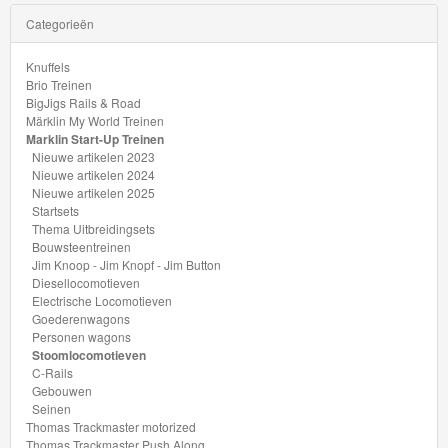
Thomas
Categorieën
Adventures
Knuffels
Thomas
Brio Treinen
BigJigs Rails & Road
de
Märklin My World Treinen
Marklin Start-Up Treinen
Trein
Nieuwe artikelen 2023
Accessoires
Nieuwe artikelen 2024
Nieuwe artikelen 2025
Startsets
Thomas
Thema Uitbreidingsets
de
Bouwsteentreinen
Jim Knoop - Jim Knopf - Jim Button
Trein
Diesellocomotieven
Minis
Electrische Locomotieven
Goederenwagons
Personen wagons
Houten
Stoomlocomotieven
C-Rails
Speelgoed
Gebouwen
Seinen
Thomas
Thomas Trackmaster motorized
Thomas Trackmaster Push Along