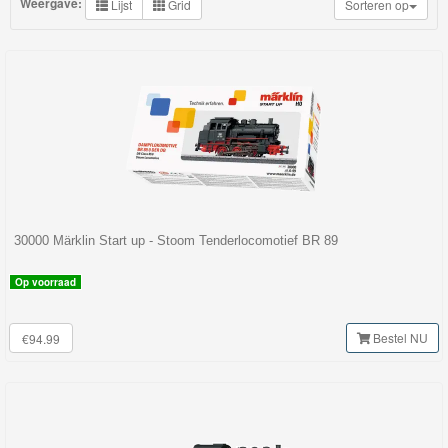
Weergave:
Lijst
Grid
Sorteren op
My
World
Treinen
Marklin
Start-
Up
Treinen
30000 Märklin Start up - Stoom Tenderlocomotief BR 89
Nieuwe
artikelen
Op voorraad
2023
Bestel NU
€94.99
Nieuwe
artikelen
2024