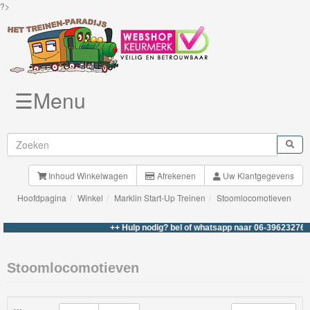
?>
☰Menu
Knuffels
Brio
Treinen
Inhoud Winkelwagen
Afrekenen
Uw Klantgegevens
Hoofdpagina
Winkel
Marklin Start-Up Treinen
Stoomlocomotieven
BigJigs
Rails
++ Hulp nodig? bel of whatsapp naar 06-39623276 +++
&
Road
Stoomlocomotieven
Märklin