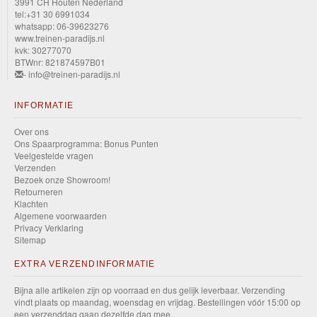
3991 CH Houten Nederland
tel:+31 30 6991034
whatsapp: 06-39623276
www.treinen-paradijs.nl
kvk: 30277070
BTWnr: 821874597B01
- info@treinen-paradijs.nl
INFORMATIE
Over ons
Ons Spaarprogramma: Bonus Punten
Veelgestelde vragen
Verzenden
Bezoek onze Showroom!
Retourneren
Klachten
Algemene voorwaarden
Privacy Verklaring
Sitemap
EXTRA VERZENDINFORMATIE
Bijna alle artikelen zijn op voorraad en dus gelijk leverbaar. Verzending
vindt plaats op maandag, woensdag en vrijdag. Bestellingen vóór 15:00 op
een verzenddag gaan dezelfde dag mee.