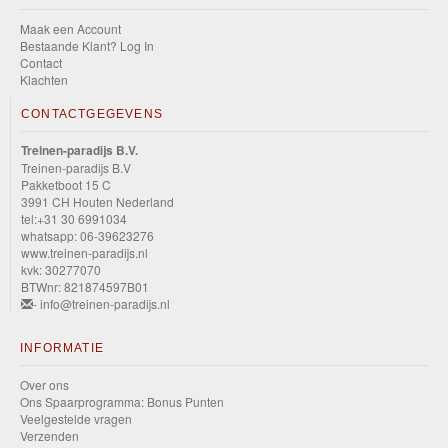
Maak een Account
Bestaande Klant? Log In
Contact
Klachten
CONTACTGEGEVENS
Treinen-paradijs B.V.
Treinen-paradijs B.V
Pakketboot 15 C
3991 CH Houten Nederland
tel:+31 30 6991034
whatsapp: 06-39623276
www.treinen-paradijs.nl
kvk: 30277070
BTWnr: 821874597B01
- info@treinen-paradijs.nl
INFORMATIE
Over ons
Ons Spaarprogramma: Bonus Punten
Veelgestelde vragen
Verzenden