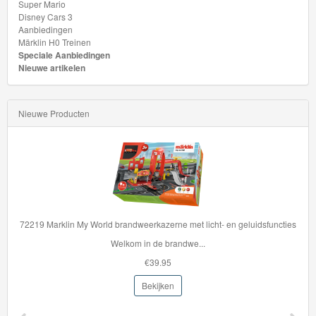
Super Mario
Disney Cars 3
Thomas
Aanbiedingen
Märklin H0 Treinen
de
Speciale Aanbiedingen
trein
Nieuwe artikelen
hout
Nieuwe Producten
Thomas
Adventures
Thomas
de
Trein
rklin My World brandweerkazerne met licht- en geluidsfuncties
Accessoires
Welkom in de brandwe...
Thomas
€39.95
de
Bekijken
Trein