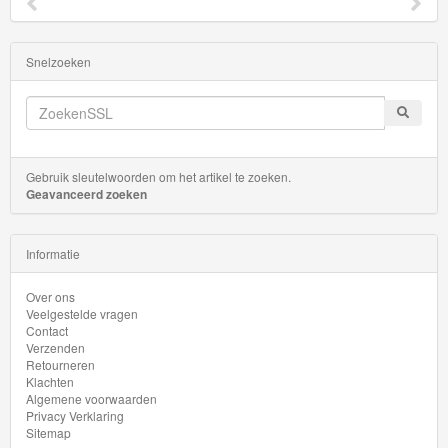
Minis
Houten
Snelzoeken
Speelgoed
Thomas
Pre-
Gebruik sleutelwoorden om het artikel te zoeken.
School
Geavanceerd zoeken
Chuggington
Informatie
Hot
Over ons
Wheels
Veelgestelde vragen
Contact
Verzenden
Majorette
Retourneren
autos
Klachten
Algemene voorwaarden
Privacy Verklaring
Siku
Sitemap