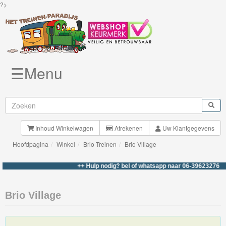
?>
☰Menu
Knuffels
Brio
Treinen
Inhoud Winkelwagen
Afrekenen
Uw Klantgegevens
Hoofdpagina
Winkel
Brio Treinen
Brio Village
Nieuwe
artikelen
++ Hulp nodig? bel of whatsapp naar 06-39623276 +++
Brio-
Brio Village
My
First