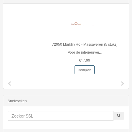
Rails
Networkers
BigJigs
72050 Märklin H0 - Massaveren (5 stuks)
Rails
Voor de interieurver...
&
€17.99
Road
Bekijken
Märklin
My
World
Snelzoeken
Treinen
Marklin
Start-