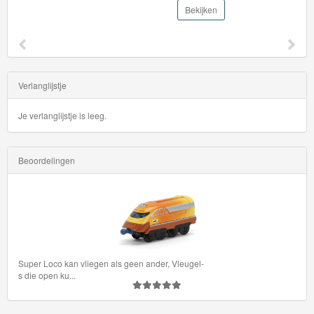
School
Bekijken
Chuggington
Hot
Verlanglijstje
Wheels
Je verlanglijstje is leeg.
Majorette
autos
Beoordelingen
Siku
GraviTrax
Little
Dutch
Super Loco kan vliegen als geen ander, Vleugel-
s die open ku
...
Super