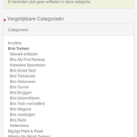
Er bevinden zich geen artikelen in deze categorie.
Railway
Klassieke
Vergelijkbare Categorieën
Spoorbaan
Categorieën
Brio
Knuffels
Smart
Brio Treinen
Nieuwe artikelen
Tech
Brio-My First Railway
Klassieke Spoorbaan
Brio Smart Tech
Brio
Brio Treinenset
Treinenset
Brio Gebouwen
Brio Tunnel
Brio Bruggen
Brio
Brio lokomotieven
Gebouwen
Brio Trein met batterij
Brio Wagons
Brio voertuigen
Brio
Brio Rails
Tunnel
Networkers
BigJigs Rails & Road
Märklin My World Treinen