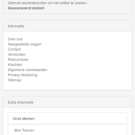
Up
Gebruik sleutelwoorden om het artikel te zoeken.
Geavanceerd zoeken
Treinen
Thomas
Informatie
Trackmaster
Over ons
motorized
Veelgestelde vragen
Contact
Thomas
Verzenden
Retourneren
Trackmaster
Klachten
Algemene voorwaarden
Push
Privacy Verklaring
Along
Sitemap
Thomas
de
Extra Informatie
trein
Onze Merken
hout
Brio Treinen
Thomas