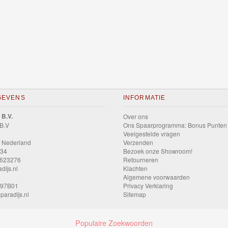
GEVENS
INFORMATIE
 B.V.
Over ons
 B.V
Ons Spaarprogramma: Bonus Punten
Veelgestelde vragen
 Nederland
Verzenden
034
Bezoek onze Showroom!
9623276
Retourneren
dijs.nl
Klachten
Algemene voorwaarden
597B01
Privacy Verklaring
paradijs.nl
Sitemap
Populaire Zoekwoorden