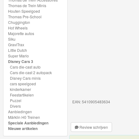
My
Thomas de Trein Minis
Houten Speelgoed
World
Thomas Pre-School
Treinen
Chuggington
Hot Wheels
Majorette autos
Marklin
Siku
Start-
GraviTrax
Little Dutch
Up
Super Mario
Disney Cars 3
Treinen
Cars die-cast auto
Cars die-cast 2 autopack
Thomas
Disney Cars minis
cars speelgoed
Trackmaster
kinderkamer
motorized
Feestartikelen
Puzzel
EAN: 5410905483634
Divers
Thomas
Aanbiedingen
Trackmaster
Märklin H0 Treinen
Speciale Aanbiedingen
Push
Review schrijven
Nieuwe artikelen
Along