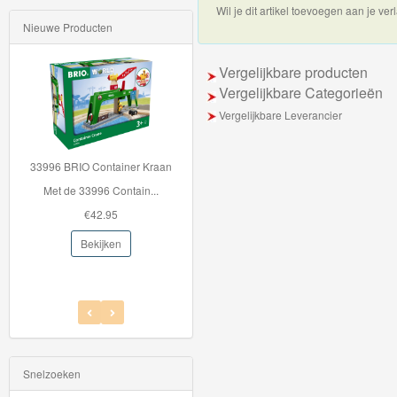
Wil je dit artikel toevoegen aan je verl
Nieuwe Producten
Thomas
de
Vergelijkbare producten
trein
Vergelijkbare Categorieën
hout
Vergelijkbare Leverancier
Thomas
33996 BRIO Container Kraan
Adventures
Met de 33996 Contain...
Thomas
€42.95
de
Bekijken
Trein
Accessoires
Thomas
de
Snelzoeken
Trein