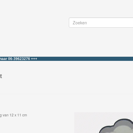
39623276 +++
t
g van 12 x 11 cm