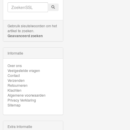
Minis
Houten
Speelgoed
Gebruik sleutelwoorden om het
artikel te zoeken.
Geavanceerd zoeken
Thomas
Pre-
Informatie
School
Over ons
Chuggington
Veelgestelde vragen
Contact
Hot
Verzenden
Retourneren
Wheels
Klachten
Algemene voorwaarden
Privacy Verklaring
Majorette
Sitemap
autos
Siku
Extra Informatie