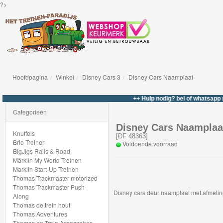
?>
Hoofdpagina
Winkel
Disney Cars 3
Disney Cars Naamplaat
Knuffels
++ Hulp nodig? bel of whatsapp naar 06-
Brio
Categorieën
Treinen
Disney Cars Naamplaa
Knuffels
[
DF 48363
]
Brio Treinen
Voldoende voorraad
BigJigs
BigJigs Rails & Road
Märklin My World Treinen
Rails
Marklin Start-Up Treinen
&
Thomas Trackmaster motorized
Thomas Trackmaster Push
Road
Disney cars deur naamplaat met afmetin
Along
Thomas de trein hout
Märklin
Thomas Adventures
Thomas de Trein Accessoires