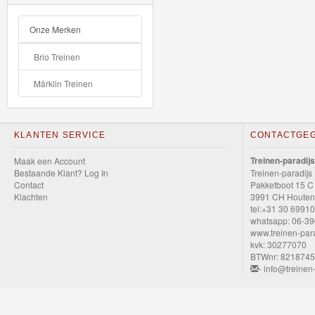
GraviTrax
Onze Merken
Little
Brio Treinen
Dutch
Märklin Treinen
Super
Mario
KLANTEN SERVICE
CONTACTGE
Disney
Treinen-paradijs
Maak een Account
Cars
Bestaande Klant? Log In
Treinen-paradijs
Contact
Pakketboot 15 C
3
Klachten
3991 CH Houten
tel:+31 30 6991
whatsapp: 06-3
Cars
www.treinen-para
die-
kvk: 30277070
BTWnr: 821874
cast
- info@treinen-
auto