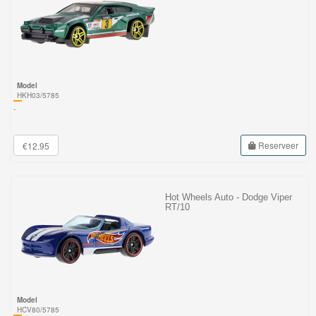
Model
HKH03/5785
-
Reserveer
€12.95
Hot Wheels Auto - Dodge Viper
RT/10
Model
HCV80/5785