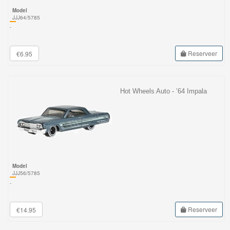
Model
JJJ64/5785
-
Reserveer
€6.95
Hot Wheels Auto - ’64 Impala
Model
JJJ56/5785
-
Reserveer
€14.95