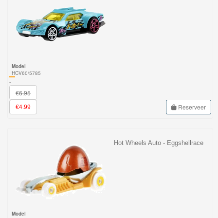
Model
HCV60/5785
-
€6.95
Reserveer
€4.99
Hot Wheels Auto - Eggshellrace
Model