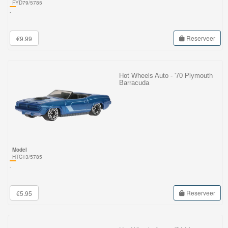
FYD79/5785
-
Reserveer
€9.99
Hot Wheels Auto - '70 Plymouth
Barracuda
Model
HTC13/5785
-
Reserveer
€5.95