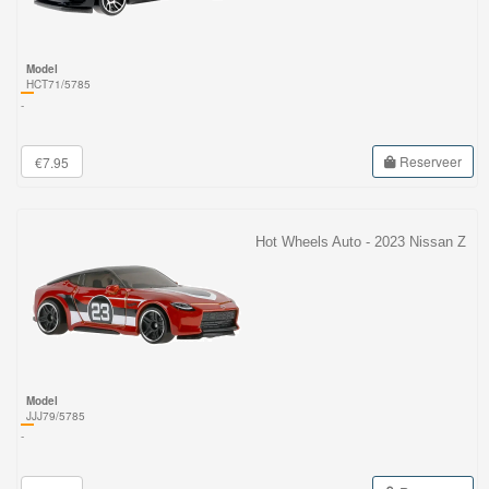
Model
HCT71/5785
-
Reserveer
€7.95
Hot Wheels Auto - 2023 Nissan Z
Model
JJJ79/5785
-