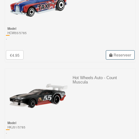
Model
HCW55/5785
-
Reserveer
€4.95
Hot Wheels Auto - Count
Muscula
Model
HKJ51/5785
-