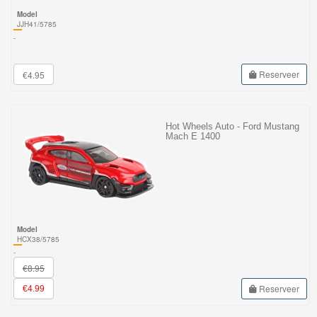
Model
JJH41/5785
-
Reserveer
€4.95
Hot Wheels Auto - Ford Mustang
Mach E 1400
Model
HCX38/5785
-
€8.95
Reserveer
€4.99