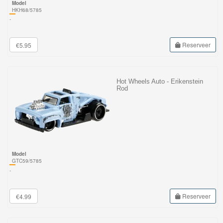
Model
HKH68/5785
-
Reserveer
€5.95
Hot Wheels Auto - Erikenstein
Rod
Model
GTC59/5785
-
Reserveer
€4.99