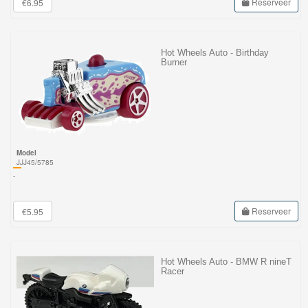
Reserveer
€6.95
Hot Wheels Auto - Birthday
Burner
Model
JJJ45/5785
-
Reserveer
€5.95
Hot Wheels Auto - BMW R nineT
Racer