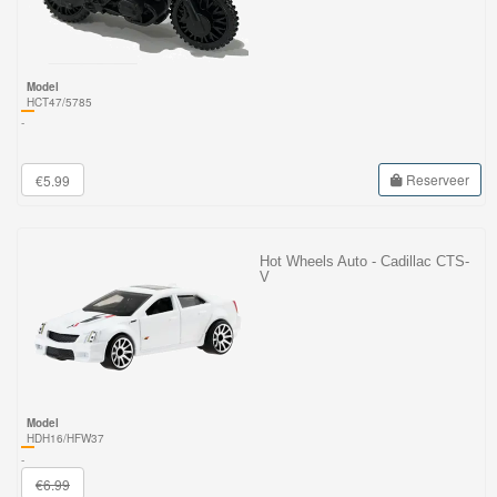
Model
HCT47/5785
-
Reserveer
€5.99
Hot Wheels Auto - Cadillac CTS-
V
Model
HDH16/HFW37
-
€6.99