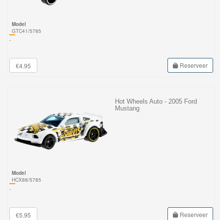
Model
GTC41/5785
-
Reserveer
€4.95
Hot Wheels Auto - 2005 Ford
Mustang
Model
HCX88/5785
-
Reserveer
€5.95