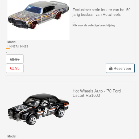
GraviTrax
Exclusieve serie ter ere van het 50
jarig bestaan van Hotwheels
Little
...
Klik voor de volledige beschrijving
Dutch
Model
Super
FRN27/FRN23
Mario
-
€3.99
Disney
Reserveer
€2.95
Cars
3
Hot Wheels Auto - '70 Ford
Escort RS1600
Aanbiedingen
Märklin
H0
Treinen
Model