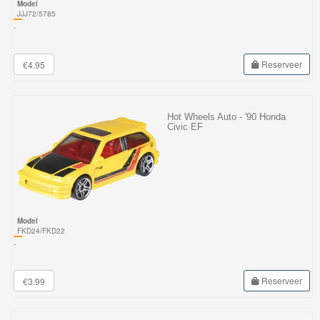
Model
JJJ72/5785
-
Reserveer
€4.95
Hot Wheels Auto - '90 Honda
Civic EF
Model
FKD24/FKD22
-
Reserveer
€3.99