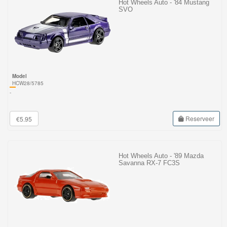
Hot Wheels Auto - '84 Mustang
SVO
Model
HCW28/5785
-
Reserveer
€5.95
Hot Wheels Auto - '89 Mazda
Savanna RX-7 FC3S