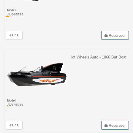
Model
JJJ66/5785
-
Reserveer
€5.95
Hot Wheels Auto - 1966 Bat Boat
Model
JJJ67/5785
-
Reserveer
€6.95