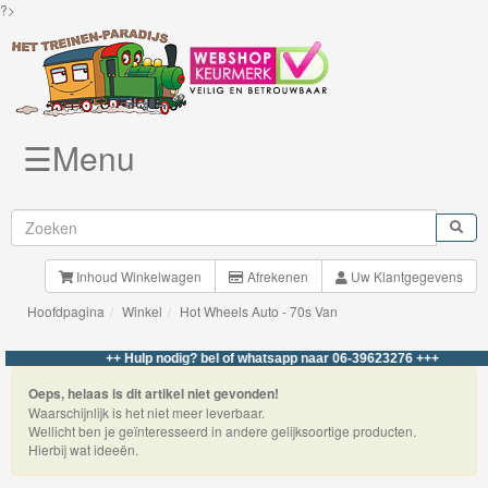
?>
☰Menu
Knuffels
Brio
Treinen
Inhoud Winkelwagen
Afrekenen
Uw Klantgegevens
Hoofdpagina
Winkel
Hot Wheels Auto - 70s Van
BigJigs
Rails
++ Hulp nodig? bel of whatsapp naar 06-39623276 +++
&
Oeps, helaas is dit artikel niet gevonden!
Waarschijnlijk is het niet meer leverbaar.
Road
Wellicht ben je geïnteresseerd in andere gelijksoortige producten.
Hierbij wat ideeën.
Märklin