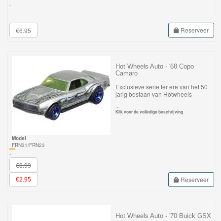
Minis
-
Houten
Reserveer
€6.95
Speelgoed
Thomas
Hot Wheels Auto - '68 Copo
Camaro
Pre-
Exclusieve serie ter ere van het 50
School
jarig bestaan van Hotwheels
...
Klik voor de volledige beschrijving
Chuggington
Hot
Model
FRN31/FRN23
Wheels
-
€3.99
Majorette
Reserveer
€2.95
autos
Siku
Hot Wheels Auto - '70 Buick GSX