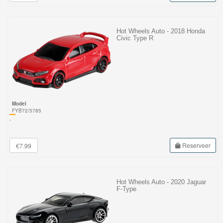
Hot Wheels Auto - 2018 Honda
Civic Type R
Model
FYB72/5785
-
Reserveer
€7.99
Hot Wheels Auto - 2020 Jaguar
F-Type