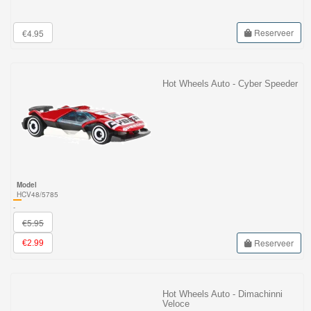
Reserveer
€4.95
Hot Wheels Auto - Cyber Speeder
Model
HCV48/5785
-
€5.95
Reserveer
€2.99
Hot Wheels Auto - Dimachinni
Veloce