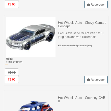
Reserveer
€3.95
Hot Wheels Auto - Chevy Camaro
Concept
Exclusieve serie ter ere van het 50
jarig bestaan van Hotwheels
...
Klik voor de volledige beschrijving
Model
FRN25/FRN23
-
€3.99
Reserveer
€2.95
Hot Wheels Auto - Cockney CAB
II