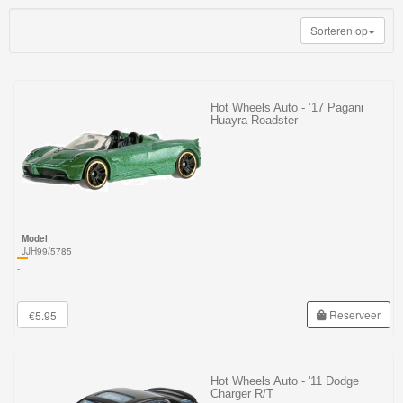
My
Sorteren op
World
Treinen
Marklin
Hot Wheels Auto - ’17 Pagani
Huayra Roadster
Start-
Up
Treinen
Thomas
Model
Trackmaster
JJH99/5785
-
motorized
Thomas
Reserveer
€5.95
Trackmaster
Push
Hot Wheels Auto - '11 Dodge
Along
Charger R/T