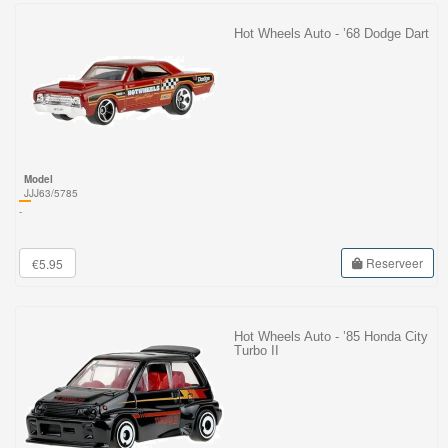
Hot Wheels Auto - ’68 Dodge Dart
Model
JJJ63/5785
-
Reserveer
€5.95
Hot Wheels Auto - ’85 Honda City
Turbo II