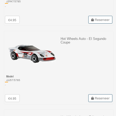
JJH47/5785
-
Reserveer
€4.95
Hot Wheels Auto - El Segundo
Coupe
Model
JJJ57/5785
-
Reserveer
€4.95