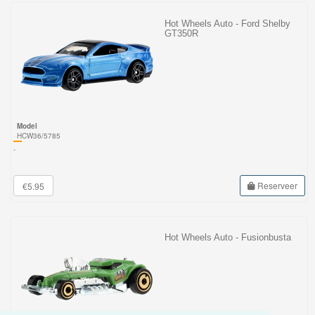
Hot Wheels Auto - Ford Shelby
GT350R
Model
HCW36/5785
-
Reserveer
€5.95
Hot Wheels Auto - Fusionbusta