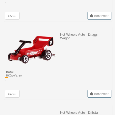
-
Reserveer
€5.95
Hot Wheels Auto - Draggin
Wagon
Model
HKG26/5785
-
Reserveer
€4.95
Hot Wheels Auto - Drifsta