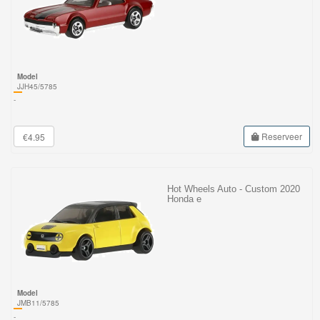
Model
JJH45/5785
-
Reserveer
€4.95
Hot Wheels Auto - Custom 2020
Honda e
Model
JMB11/5785
-