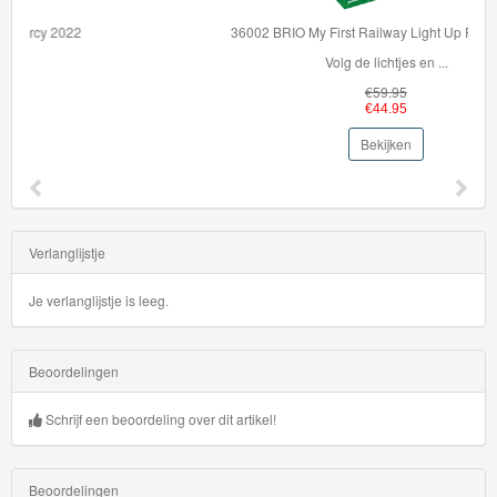
trucks
36002 BRIO My First Railway Light Up Rainbow Set
HW
Volg de lichtjes en ...
Mega
€59.95
Bite
€44.95
Bekijken
HW
Metro
HW
Verlanglijstje
Modified
Je verlanglijstje is leeg.
HW
Moto
Beoordelingen
HW
Schrijf een beoordeling over dit artikel!
Raceday
HW
Beoordelingen