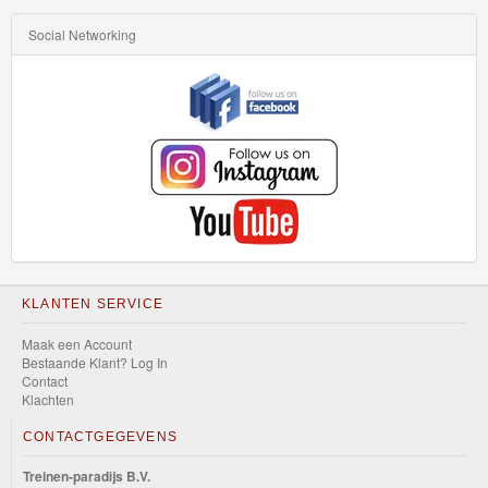
HW
Slammed
Social Networking
HW
Space
HW
Speed
Graphics
HW
Speed
KLANTEN SERVICE
Team
Maak een Account
Bestaande Klant? Log In
Contact
HW
Klachten
Torque
CONTACTGEGEVENS
HW
Treinen-paradijs B.V.