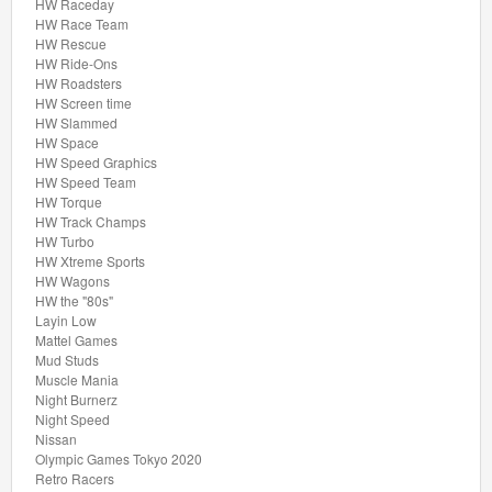
HW Raceday
Factory
HW Race Team
Fresh
HW Rescue
HW Ride-Ons
HW Roadsters
Ferrari
HW Screen time
HW Slammed
Formula
HW Space
HW Speed Graphics
1
HW Speed Team
HW Torque
HW
HW Track Champs
HW Turbo
55
HW Xtreme Sports
HW Wagons
Race
HW the "80s"
Team
Layin Low
Mattel Games
Mud Studs
HW
Muscle Mania
Art
Night Burnerz
Night Speed
Cars
Nissan
Olympic Games Tokyo 2020
Retro Racers
HW