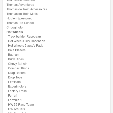
Hot
Thomas Adventures
Wheels
Thomas de Trein Accessoires
Thomas de Trein Minis
City
Houten Speelgoed
Thomas Pre-School
Racebaan
Chuggington
Hot Wheels
Hot
Track builder Racebaan
Hot Wheels City Racebaan
Wheels
Hot Wheels 5 auto's Pack
5
Baja Blazers
Batman
auto's
Brick Rides
Pack
Chevy Bel Air
Compact Kings
Drag Racers
Baja
Drop Tops
Exoticars
Blazers
Experimotors
Factory Fresh
Batman
Ferrari
Formula 1
HW 55 Race Team
Brick
HW Art Cars