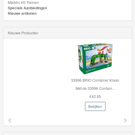
Euro
Märklin H0 Treinen
Speciale Aanbiedingen
HW
Nieuwe artikelen
EV
Nieuwe Producten
HW
Exotics
HW
J-
Imports
33996 BRIO Container Kraan
Met de 33996 Contain...
HW
€42.95
Fan
Driven
Bekijken
HW
Fast