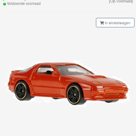
[Op voorraad]
My
Voldoende voorraad
World
Treinen
In winkelwagen
Marklin
Start-
Up
Treinen
Thomas
Trackmaster
motorized
Thomas
Trackmaster
Push
Along