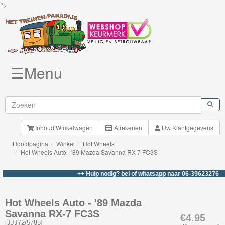
?>
☰Menu
Knuffels
Brio
Treinen
Inhoud Winkelwagen
Afrekenen
Uw Klantgegevens
Hoofdpagina
Winkel
Hot Wheels
BigJigs
Hot Wheels Auto - '89 Mazda Savanna RX-7 FC3S
Rails
++ Hulp nodig? bel of whatsapp naar 06-39623276 +++
&
Road
Hot Wheels Auto - '89 Mazda
Savanna RX-7 FC3S
Märklin
€4.95
[
JJJ72/5785
]