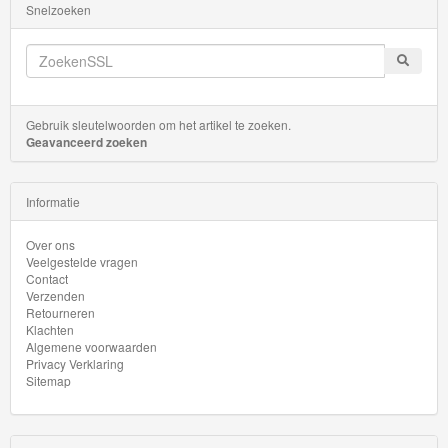
Transit
Snelzoeken
HW
First
Response
Gebruik sleutelwoorden om het artikel te zoeken.
Geavanceerd zoeken
HW
Flames
Informatie
HW
Over ons
Gasser
Veelgestelde vragen
Contact
Verzenden
HW
Retourneren
Klachten
Getaways
Algemene voorwaarden
Privacy Verklaring
HW
Sitemap
Glow
Racers