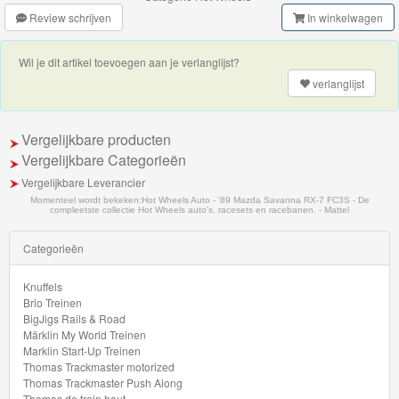
Minis
Review schrijven
In winkelwagen
Houten
Wil je dit artikel toevoegen aan je verlanglijst?
Speelgoed
verlanglijst
Thomas
Vergelijkbare producten
Pre-
Vergelijkbare Categorieën
School
Vergelijkbare Leverancier
Momenteel wordt bekeken:
Hot Wheels Auto - '89 Mazda Savanna RX-7 FC3S - De
Chuggington
compleetste collectie Hot Wheels auto's, racesets en racebanen. - Mattel
Hot
Categorieën
Wheels
Knuffels
Brio Treinen
Track
BigJigs Rails & Road
Märklin My World Treinen
builder
Marklin Start-Up Treinen
Racebaan
Thomas Trackmaster motorized
Thomas Trackmaster Push Along
Thomas de trein hout