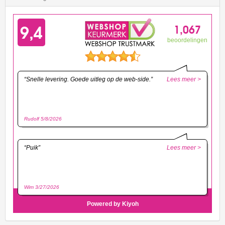
Race
Team
HW
Rescue
HW
Ride-
Ons
HW
Roadsters
HW
Screen
time