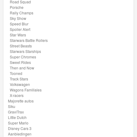
Road Squad
Drag
Porsche
Rally Champs
Strip
Sky Show
Speed Blur
HW
Spoiler Alert
Star Wars
Contoured
Starwars Battle Rollers
Street Beasts
HW
Starwars Starships
Super Chromes
Drift
Sweet Rides
Then and Now
HW
Tooned
Track Stars
Daredevils
Volkswagen
Wagons Familiales
X-racers
HW
Majorette autos
Dream
Siku
GraviTrax
Garage
Little Dutch
Super Mario
HW
Disney Cars 3
Aanbiedingen