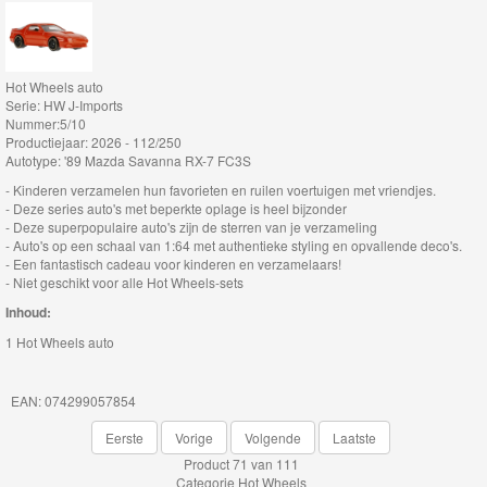
Thomas
de
Hot Wheels auto
trein
Serie: HW J-Imports
Nummer:5/10
hout
Productiejaar: 2026 - 112/250
Autotype: '89 Mazda Savanna RX-7 FC3S
Thomas
- Kinderen verzamelen hun favorieten en ruilen voertuigen met vriendjes.
Adventures
- Deze series auto's met beperkte oplage is heel bijzonder
- Deze superpopulaire auto's zijn de sterren van je verzameling
- Auto's op een schaal van 1:64 met authentieke styling en opvallende deco's.
Thomas
- Een fantastisch cadeau voor kinderen en verzamelaars!
- Niet geschikt voor alle Hot Wheels-sets
de
Inhoud:
Trein
1 Hot Wheels auto
Accessoires
Thomas
EAN: 074299057854
de
Eerste
Vorige
Volgende
Laatste
Trein
Product 71 van 111
Categorie
Hot Wheels