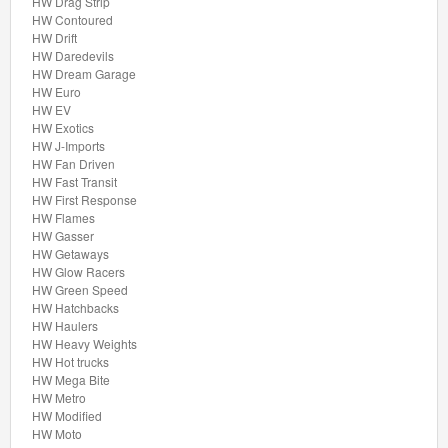
Rides
HW Drag Strip
HW Contoured
HW Drift
Chevy
HW Daredevils
Bel
HW Dream Garage
HW Euro
Air
HW EV
HW Exotics
Compact
HW J-Imports
HW Fan Driven
Kings
HW Fast Transit
HW First Response
HW Flames
Drag
HW Gasser
Racers
HW Getaways
HW Glow Racers
HW Green Speed
Drop
HW Hatchbacks
Tops
HW Haulers
HW Heavy Weights
HW Hot trucks
Exoticars
HW Mega Bite
HW Metro
Experimotors
HW Modified
HW Moto