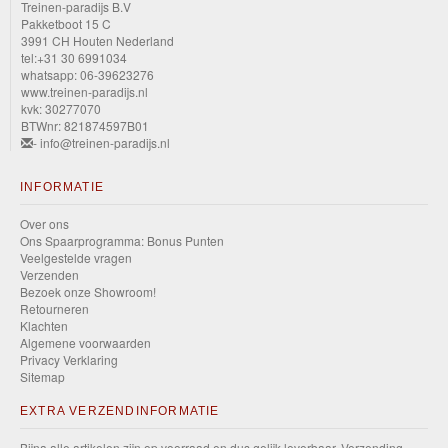
Treinen-paradijs B.V
Track
Pakketboot 15 C
Champs
3991 CH Houten Nederland
tel:+31 30 6991034
whatsapp: 06-39623276
HW
www.treinen-paradijs.nl
kvk: 30277070
Turbo
BTWnr: 821874597B01
- info@treinen-paradijs.nl
HW
Xtreme
INFORMATIE
Sports
Over ons
Ons Spaarprogramma: Bonus Punten
Veelgestelde vragen
HW
Verzenden
Wagons
Bezoek onze Showroom!
Retourneren
Klachten
HW
Algemene voorwaarden
Privacy Verklaring
the
Sitemap
"80s"
EXTRA VERZENDINFORMATIE
Layin
Bijna alle artikelen zijn op voorraad en dus gelijk leverbaar. Verzending