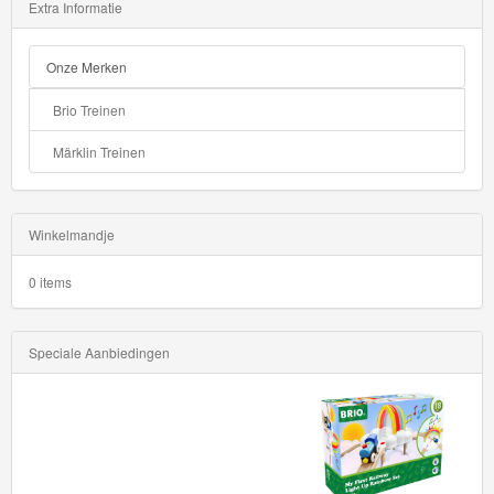
Extra Informatie
HW
Green
Onze Merken
Speed
Brio Treinen
HW
Märklin Treinen
Hatchbacks
HW
Winkelmandje
Haulers
0 items
HW
Heavy
Speciale Aanbiedingen
Weights
HW
Hot