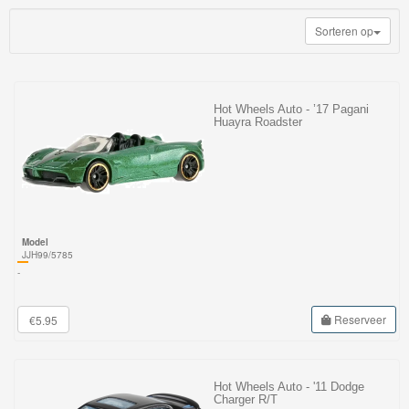
My
Sorteren op
World
Treinen
Marklin
Hot Wheels Auto - ’17 Pagani
Huayra Roadster
Start-
Up
Treinen
Thomas
Model
Trackmaster
JJH99/5785
-
motorized
Thomas
Reserveer
€5.95
Trackmaster
Push
Hot Wheels Auto - '11 Dodge
Along
Charger R/T