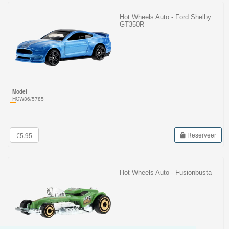
Hot Wheels Auto - Ford Shelby
GT350R
Model
HCW36/5785
-
Reserveer
€5.95
Hot Wheels Auto - Fusionbusta