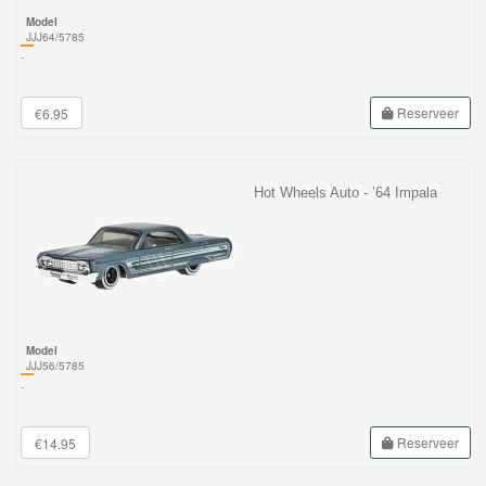
Model
JJJ64/5785
-
Reserveer
€6.95
Hot Wheels Auto - ’64 Impala
Model
JJJ56/5785
-
Reserveer
€14.95