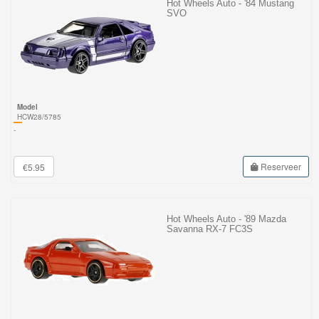
Hot Wheels Auto - '84 Mustang
SVO
Model
HCW28/5785
-
Reserveer
€5.95
Hot Wheels Auto - '89 Mazda
Savanna RX-7 FC3S