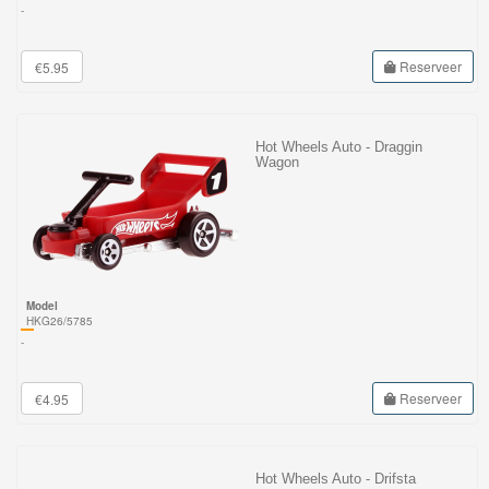
-
Reserveer
€5.95
Hot Wheels Auto - Draggin
Wagon
Model
HKG26/5785
-
Reserveer
€4.95
Hot Wheels Auto - Drifsta