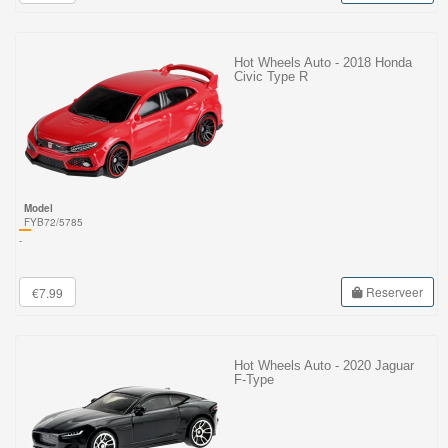
Hot Wheels Auto - 2018 Honda
Civic Type R
Model
FYB72/5785
-
Reserveer
€7.99
Hot Wheels Auto - 2020 Jaguar
F-Type