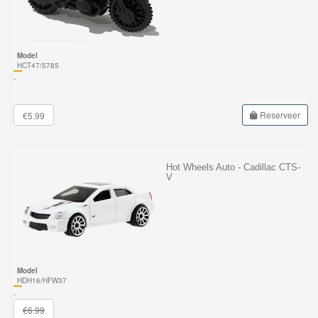
Model
HCT47/5785
-
Reserveer
€5.99
Hot Wheels Auto - Cadillac CTS-
V
Model
HDH16/HFW37
-
€6.99