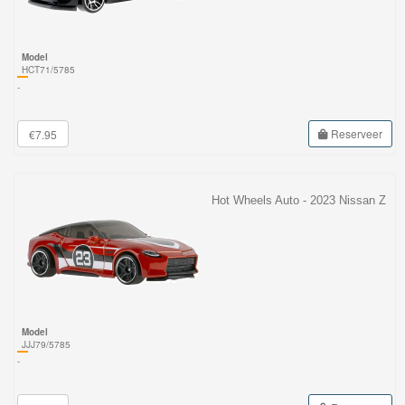
Model
HCT71/5785
-
Reserveer
€7.95
Hot Wheels Auto - 2023 Nissan Z
Model
JJJ79/5785
-