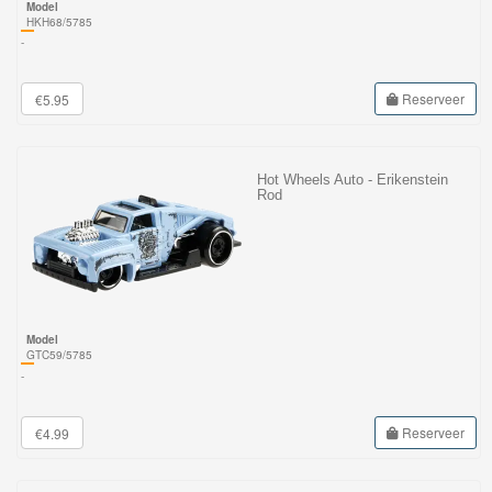
Model
HKH68/5785
-
Reserveer
€5.95
Hot Wheels Auto - Erikenstein
Rod
Model
GTC59/5785
-
Reserveer
€4.99