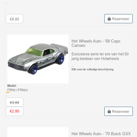
Minis
-
Houten
Reserveer
€6.95
Speelgoed
Thomas
Hot Wheels Auto - '68 Copo
Camaro
Pre-
Exclusieve serie ter ere van het 50
School
jarig bestaan van Hotwheels
...
Klik voor de volledige beschrijving
Chuggington
Hot
Model
FRN31/FRN23
Wheels
-
€3.99
Majorette
Reserveer
€2.95
autos
Siku
Hot Wheels Auto - '70 Buick GSX