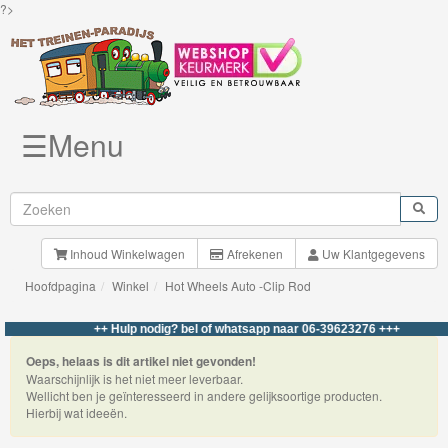
?>
☰Menu
Knuffels
Brio
Treinen
Inhoud Winkelwagen
Afrekenen
Uw Klantgegevens
Hoofdpagina
Winkel
Hot Wheels Auto -Clip Rod
BigJigs
Rails
++ Hulp nodig? bel of whatsapp naar 06-39623276 +++
&
Oeps, helaas is dit artikel niet gevonden!
Waarschijnlijk is het niet meer leverbaar.
Road
Wellicht ben je geïnteresseerd in andere gelijksoortige producten.
Hierbij wat ideeën.
Märklin