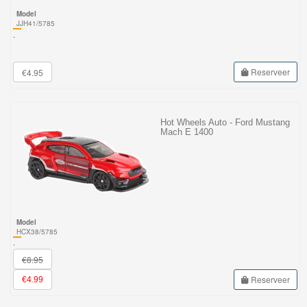
Model
JJH41/5785
-
Reserveer
€4.95
Hot Wheels Auto - Ford Mustang
Mach E 1400
Model
HCX38/5785
-
€8.95
Reserveer
€4.99