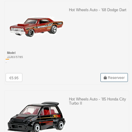
Hot Wheels Auto - ’68 Dodge Dart
Model
JJJ63/5785
-
Reserveer
€5.95
Hot Wheels Auto - ’85 Honda City
Turbo II