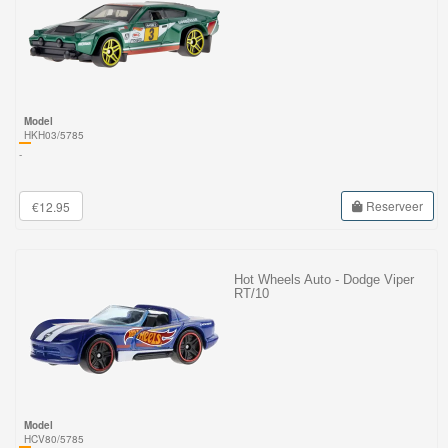
Model
HKH03/5785
-
Reserveer
€12.95
Hot Wheels Auto - Dodge Viper
RT/10
Model
HCV80/5785