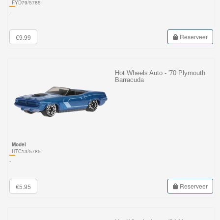
FYD79/5785
-
Reserveer
€9.99
Hot Wheels Auto - '70 Plymouth
Barracuda
Model
HTC13/5785
-
Reserveer
€5.95