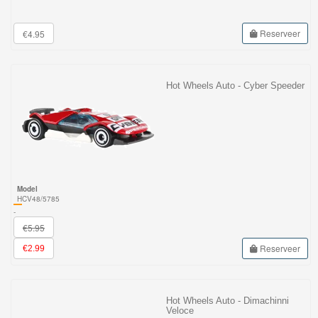
Reserveer
€4.95
Hot Wheels Auto - Cyber Speeder
Model
HCV48/5785
-
€5.95
Reserveer
€2.99
Hot Wheels Auto - Dimachinni
Veloce