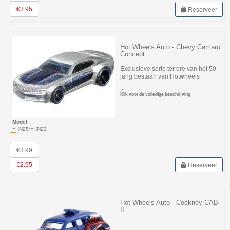
Reserveer
€3.95
Hot Wheels Auto - Chevy Camaro
Concept
Exclusieve serie ter ere van het 50
jarig bestaan van Hotwheels
...
Klik voor de volledige beschrijving
Model
FRN25/FRN23
-
€3.99
Reserveer
€2.95
Hot Wheels Auto - Cockney CAB
II