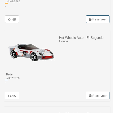
JJH47/5785
-
Reserveer
€4.95
Hot Wheels Auto - El Segundo
Coupe
Model
JJJ57/5785
-
Reserveer
€4.95