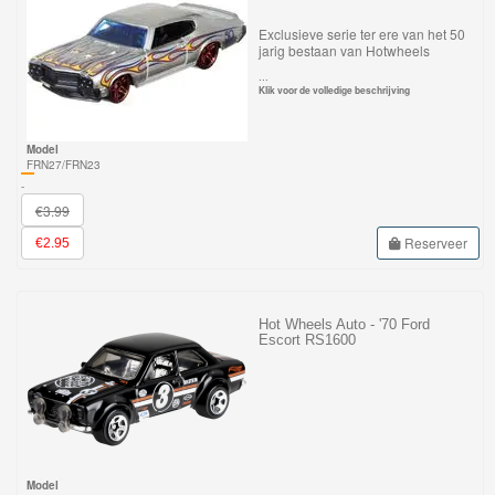
GraviTrax
Exclusieve serie ter ere van het 50
jarig bestaan van Hotwheels
Little
...
Klik voor de volledige beschrijving
Dutch
Model
Super
FRN27/FRN23
Mario
-
€3.99
Disney
Reserveer
€2.95
Cars
3
Hot Wheels Auto - '70 Ford
Escort RS1600
Aanbiedingen
Märklin
H0
Treinen
Model