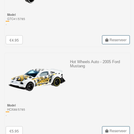
Model
GTC41/5785
-
Reserveer
€4.95
Hot Wheels Auto - 2005 Ford
Mustang
Model
HCX88/5785
-
Reserveer
€5.95