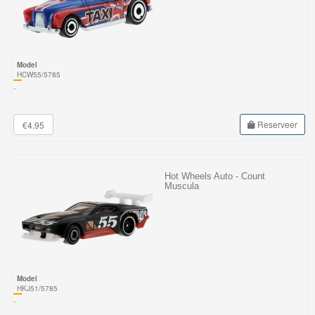
Model
HCW55/5785
-
Reserveer
€4.95
Hot Wheels Auto - Count
Muscula
Model
HKJ51/5785
-