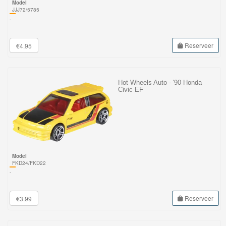
Model
JJJ72/5785
-
Reserveer
€4.95
Hot Wheels Auto - '90 Honda
Civic EF
Model
FKD24/FKD22
-
Reserveer
€3.99