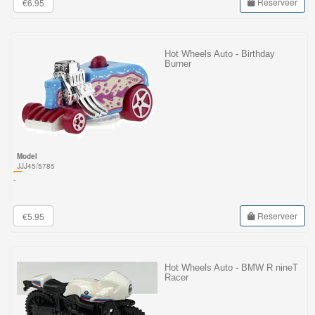
Reserveer
€6.95
Hot Wheels Auto - Birthday
Burner
Model
JJJ45/5785
-
Reserveer
€5.95
Hot Wheels Auto - BMW R nineT
Racer