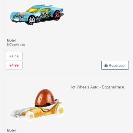
Model
HCV60/5785
-
€6.95
Reserveer
€4.99
Hot Wheels Auto - Eggshellrace
Model