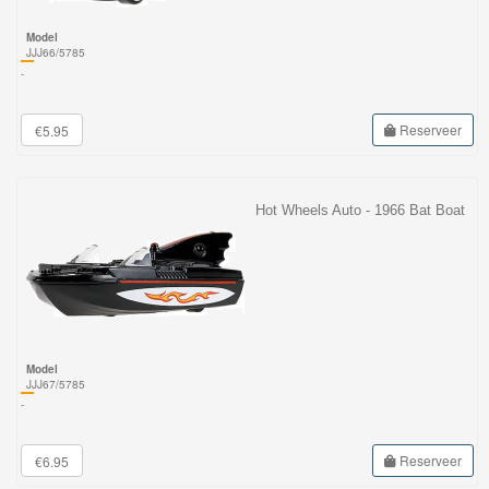
Model
JJJ66/5785
-
Reserveer
€5.95
Hot Wheels Auto - 1966 Bat Boat
Model
JJJ67/5785
-
Reserveer
€6.95