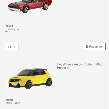
Model
JJH45/5785
-
Reserveer
€4.95
Hot Wheels Auto - Custom 2020
Honda e
Model
JMB11/5785
-