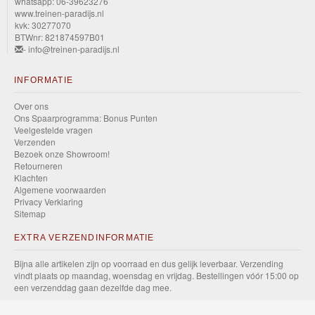
whatsapp: 06-39623276
www.treinen-paradijs.nl
Race
kvk: 30277070
Team
BTWnr: 821874597B01
- info@treinen-paradijs.nl
HW
INFORMATIE
Rescue
Over ons
Ons Spaarprogramma: Bonus Punten
HW
Veelgestelde vragen
Ride-
Verzenden
Bezoek onze Showroom!
Ons
Retourneren
Klachten
Algemene voorwaarden
HW
Privacy Verklaring
Roadsters
Sitemap
EXTRA VERZENDINFORMATIE
HW
Bijna alle artikelen zijn op voorraad en dus gelijk leverbaar. Verzending
Screen
vindt plaats op maandag, woensdag en vrijdag. Bestellingen vóór 15:00 op
time
een verzenddag gaan dezelfde dag mee.