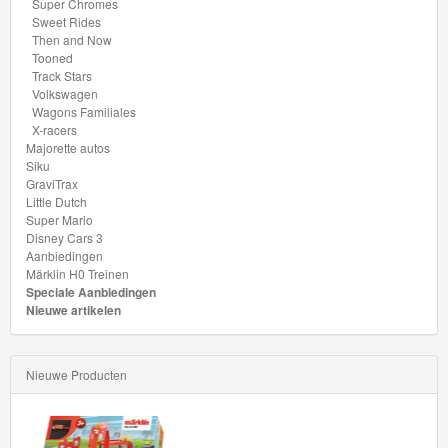
Rides
Super Chromes
Sweet Rides
Then and Now
Chevy
Tooned
Bel
Track Stars
Volkswagen
Air
Wagons Familiales
X-racers
Compact
Majorette autos
Siku
Kings
GraviTrax
Little Dutch
Drag
Super Mario
Disney Cars 3
Racers
Aanbiedingen
Märklin H0 Treinen
Speciale Aanbiedingen
Drop
Nieuwe artikelen
Tops
Exoticars
Nieuwe Producten
Experimotors