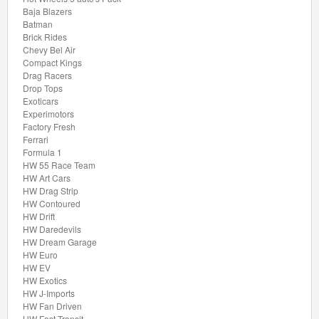
Baja Blazers
Thomas
Batman
Brick Rides
de
Chevy Bel Air
Compact Kings
trein
Drag Racers
hout
Drop Tops
Exoticars
Experimotors
Thomas
Factory Fresh
Adventures
Ferrari
Formula 1
HW 55 Race Team
Thomas
HW Art Cars
de
HW Drag Strip
HW Contoured
Trein
HW Drift
HW Daredevils
Accessoires
HW Dream Garage
HW Euro
Thomas
HW EV
HW Exotics
de
HW J-Imports
Trein
HW Fan Driven
HW Fast Transit