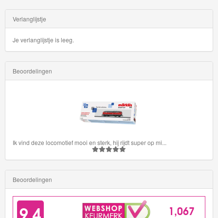
Transit
Verlanglijstje
HW
First
Je verlanglijstje is leeg.
Response
Beoordelingen
HW
Flames
HW
Gasser
Ik vind deze locomotief mooi en sterk, hij rijdt super op mi
...
HW
Getaways
Beoordelingen
HW
Glow
Racers