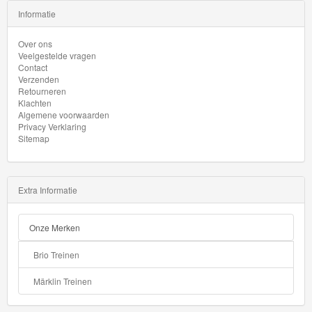
Drag
Informatie
Strip
Over ons
Veelgestelde vragen
HW
Contact
Verzenden
Contoured
Retourneren
Klachten
Algemene voorwaarden
HW
Privacy Verklaring
Drift
Sitemap
HW
Daredevils
Extra Informatie
HW
Onze Merken
Dream
Brio Treinen
Garage
Märklin Treinen
HW