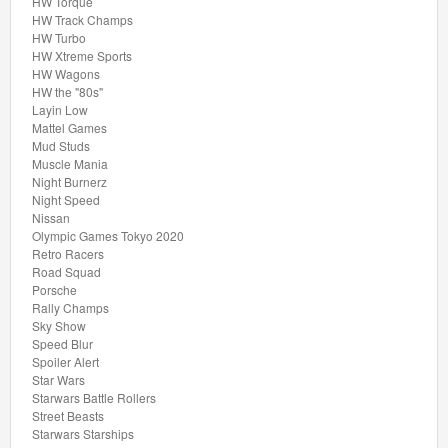
HW Torque
Hot
HW Track Champs
Wheels
HW Turbo
HW Xtreme Sports
City
HW Wagons
Racebaan
HW the "80s"
Layin Low
Mattel Games
Hot
Mud Studs
Muscle Mania
Wheels
Night Burnerz
5
Night Speed
Nissan
auto's
Olympic Games Tokyo 2020
Pack
Retro Racers
Road Squad
Porsche
Baja
Rally Champs
Blazers
Sky Show
Speed Blur
Spoiler Alert
Batman
Star Wars
Starwars Battle Rollers
Brick
Street Beasts
Starwars Starships