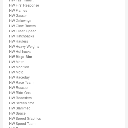
Minis
HW First Response
HW Flames
Houten
HW Gasser
HW Getaways
Speelgoed
HW Glow Racers
HW Green Speed
HW Hatchbacks
Thomas
HW Haulers
Pre-
HW Heavy Weights
HW Hot trucks
School
HW Mega Bite
HW Metro
Chuggington
HW Modified
HW Moto
HW Raceday
Hot
HW Race Team
Wheels
HW Rescue
HW Ride-Ons
HW Roadsters
Track
HW Screen time
builder
HW Slammed
HW Space
Racebaan
HW Speed Graphics
HW Speed Team