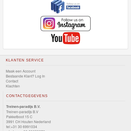
trucks
HW
Mega
Bite
HW
Metro
KLANTEN SERVICE
HW
Maak een Account
Modified
Bestaande Klant? Log In
Contact
HW
Klachten
Moto
CONTACTGEGEVENS
Treinen-paradijs B.V.
HW
Treinen-paradijs B.V
Raceday
Pakketboot 15 C
3991 CH Houten Nederland
tel:+31 30 6991034
HW