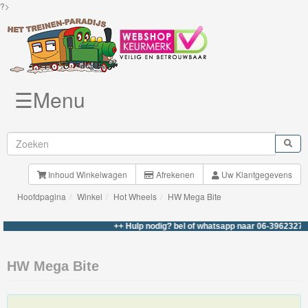
?>
☰Menu
Knuffels
Brio
Treinen
Inhoud Winkelwagen
Afrekenen
Uw Klantgegevens
Hoofdpagina
Winkel
Hot Wheels
HW Mega Bite
BigJigs
Rails
++ Hulp nodig? bel of whatsapp naar 06-39623276 ++
&
Road
HW Mega Bite
Märklin