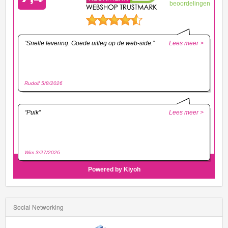
HW
Green
Speed
HW
Hatchbacks
HW
Haulers
HW
Heavy
Weights
HW
Social Networking
Hot