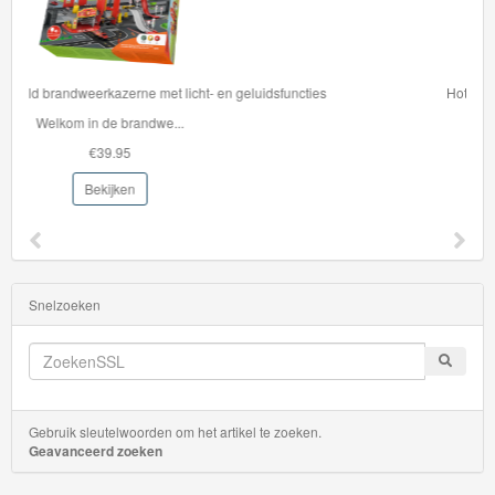
Factory
Fresh
Ferrari
Hot Wheels Auto - Cyber Speeder
Hot Wheels auto Ser...
Formula
€5.95
€2.99
1
Bekijken
HW
55
Race
Snelzoeken
Team
HW
Art
Gebruik sleutelwoorden om het artikel te zoeken.
Cars
Geavanceerd zoeken
HW