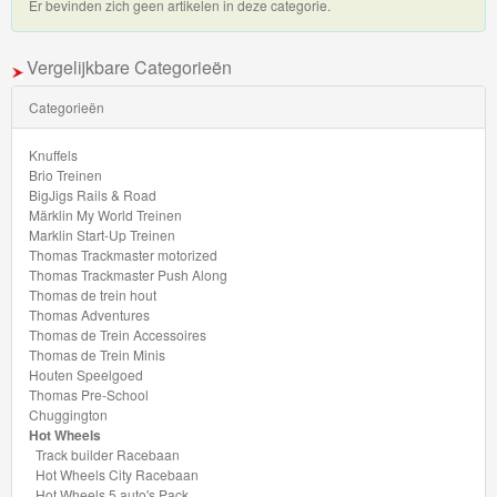
Er bevinden zich geen artikelen in deze categorie.
My
World
Vergelijkbare Categorieën
Treinen
Categorieën
Marklin
Knuffels
Start-
Brio Treinen
Up
BigJigs Rails & Road
Märklin My World Treinen
Treinen
Marklin Start-Up Treinen
Thomas Trackmaster motorized
Thomas
Thomas Trackmaster Push Along
Thomas de trein hout
Trackmaster
Thomas Adventures
Thomas de Trein Accessoires
motorized
Thomas de Trein Minis
Houten Speelgoed
Thomas
Thomas Pre-School
Chuggington
Trackmaster
Hot Wheels
Push
Track builder Racebaan
Hot Wheels City Racebaan
Along
Hot Wheels 5 auto's Pack