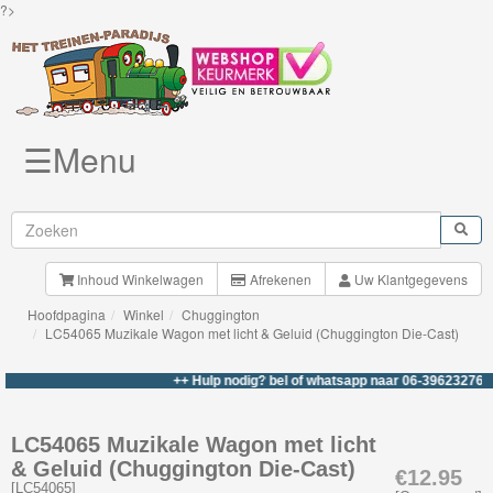
?>
☰Menu
Knuffels
Brio
Treinen
Inhoud Winkelwagen
Afrekenen
Uw Klantgegevens
Hoofdpagina
Winkel
Chuggington
BigJigs
LC54065 Muzikale Wagon met licht & Geluid (Chuggington Die-Cast)
Rails
++ Hulp nodig? bel of whatsapp naar 06-39623276 +++
&
Road
LC54065 Muzikale Wagon met licht
& Geluid (Chuggington Die-Cast)
Märklin
€12.95
[
LC54065
]