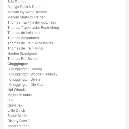
Brio Treinen
BigJigs Rails & Road
Märklin My World Treinen
Marklin Start-Up Treinen
Thomas Trackmaster motorized
Thomas Trackmaster Push Along
Thomas de trein hout
Thomas Adventures
Thomas de Trein Accessoires
Thomas de Trein Minis
Houten Speelgoed
Thomas Pre-School
Chuggington
Chuggington (Alpha)
Chuggington Wooden Railway
Chuggington Divers
Chuggington Die-Cast
Hot Wheels
Majorette autos
Siku
GraviTrax
Little Dutch
Super Mario
Disney Cars 3
Aanbiedingen