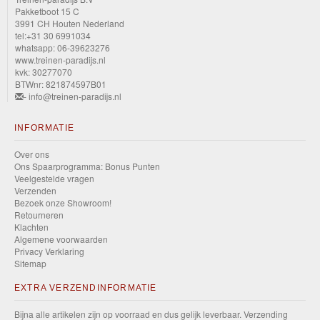
Pakketboot 15 C
3991 CH Houten Nederland
tel:+31 30 6991034
whatsapp: 06-39623276
www.treinen-paradijs.nl
kvk: 30277070
BTWnr: 821874597B01
- info@treinen-paradijs.nl
INFORMATIE
Over ons
Ons Spaarprogramma: Bonus Punten
Veelgestelde vragen
Verzenden
Bezoek onze Showroom!
Retourneren
Klachten
Algemene voorwaarden
Privacy Verklaring
Sitemap
EXTRA VERZENDINFORMATIE
Bijna alle artikelen zijn op voorraad en dus gelijk leverbaar. Verzending