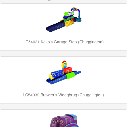
Minis
Houten
Speelgoed
Thomas
LC54031 Koko's Garage Stop (Chuggington)
Pre-
School
Chuggington
Chuggington
(Alpha)
LC54032 Brewter's Weegbrug (Chuggington)
Chuggington
Wooden
Railway