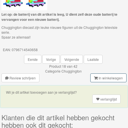
Thomas
Let op: de batterij van dit artikel is leeg, U dient zelf deze oude batterij te
de
vervangen voor een nieuwe batterij.
trein
Chuggington diecast zijn leuke nieuwe figuren uit de Chuggington televisie
serie.
hout
Spaar ze allemaal!
Thomas
EAN: 0796714540658
Adventures
Eerste
Vorige
Volgende
Laatste
Product 18 van 42
Thomas
Categorie
Chuggington
de
Review schrijven
In winkelwagen
Trein
Wil je dit artikel toevoegen aan je verlanglijst?
Accessoires
verlanglijst
Thomas
de
Klanten die dit artikel hebben gekocht
Trein
hebben ook dit gekocht: