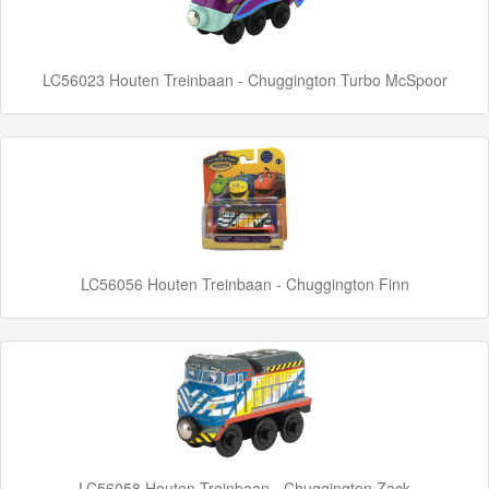
Chuggington
Divers
LC56023 Houten Treinbaan - Chuggington Turbo McSpoor
Chuggington
Die-
Cast
Hot
Wheels
LC56056 Houten Treinbaan - Chuggington Finn
Majorette
autos
Siku
GraviTrax
Little
LC56058 Houten Treinbaan - Chuggington Zack