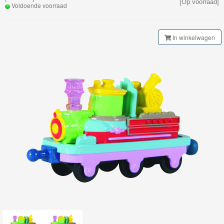
[Op voorraad]
My
Voldoende voorraad
World
Treinen
In winkelwagen
Marklin
Start-
Up
Treinen
Thomas
Trackmaster
motorized
Thomas
Trackmaster
Push
Along