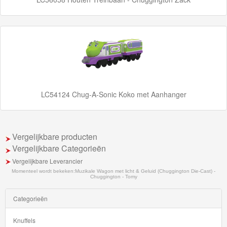
Dutch
Super
Mario
Disney
Cars
LC54124 Chug-A-Sonic Koko met Aanhanger
3
Aanbiedingen
Vergelijkbare producten
Märklin
Vergelijkbare Categorieën
H0
Vergelijkbare Leverancier
Momenteel wordt bekeken:
Muzikale Wagon met licht & Geluid (Chuggington Die-Cast) -
Treinen
Chuggington - Tomy
Categorieën
Knuffels