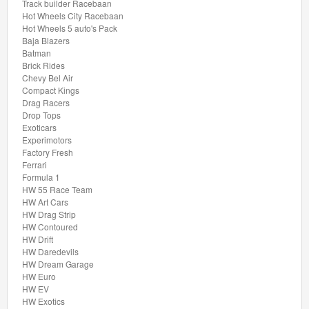
Rides
Track builder Racebaan
Hot Wheels City Racebaan
Hot Wheels 5 auto's Pack
Chevy
Baja Blazers
Bel
Batman
Brick Rides
Air
Chevy Bel Air
Compact Kings
Compact
Drag Racers
Drop Tops
Kings
Exoticars
Experimotors
Drag
Factory Fresh
Ferrari
Racers
Formula 1
HW 55 Race Team
Drop
HW Art Cars
HW Drag Strip
Tops
HW Contoured
HW Drift
HW Daredevils
Exoticars
HW Dream Garage
HW Euro
Experimotors
HW EV
HW Exotics