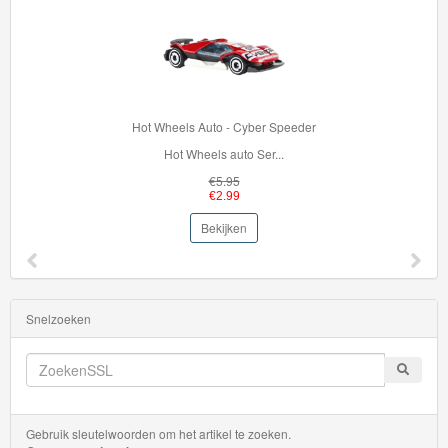
Transit
HW
First
Response
Hot Wheels Auto - Cyber Speeder
Hot Wheels auto Ser...
HW
€5.95
Flames
€2.99
Bekijken
HW
Gasser
HW
Snelzoeken
Getaways
HW
Glow
Gebruik sleutelwoorden om het artikel te zoeken.
Racers