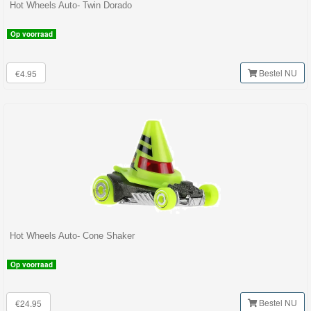
Minis
Hot Wheels Auto- Twin Dorado
Op voorraad
Houten
Speelgoed
Bestel NU
€4.95
Thomas
Pre-
School
Chuggington
Hot
Wheels
Hot Wheels Auto- Cone Shaker
Track
builder
Op voorraad
Racebaan
Bestel NU
€24.95