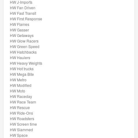
HW J-Imports
Factory
HW Fan Driven
Fresh
HW Fast Transit
HW First Response
HW Flames
Ferrari
HW Gasser
HW Getaways
Formula
HW Glow Racers
HW Green Speed
1
HW Hatchbacks
HW Haulers
HW
HW Heavy Weights
HW Hot trucks
55
HW Mega Bite
HW Metro
Race
HW Modified
Team
HW Moto
HW Raceday
HW Race Team
HW
HW Rescue
Art
HW Ride-Ons
HW Roadsters
Cars
HW Screen time
HW Slammed
HW
HW Space