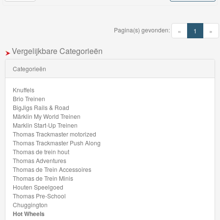
Hot
Wheels
Pagina(s) gevonden:
City
(current)
«
1
»
Racebaan
Vergelijkbare Categorieën
Hot
Categorieën
Wheels
Knuffels
5
Brio Treinen
BigJigs Rails & Road
auto's
Märklin My World Treinen
Pack
Marklin Start-Up Treinen
Thomas Trackmaster motorized
Thomas Trackmaster Push Along
Baja
Thomas de trein hout
Blazers
Thomas Adventures
Thomas de Trein Accessoires
Thomas de Trein Minis
Batman
Houten Speelgoed
Thomas Pre-School
Brick
Chuggington
Hot Wheels