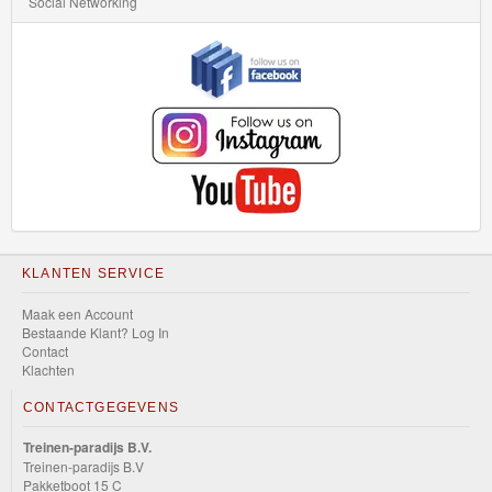
Social Networking
Track
Champs
HW
Turbo
HW
Xtreme
Sports
KLANTEN SERVICE
HW
Maak een Account
Wagons
Bestaande Klant? Log In
Contact
HW
Klachten
the
CONTACTGEGEVENS
"80s"
Treinen-paradijs B.V.
Treinen-paradijs B.V
Layin
Pakketboot 15 C