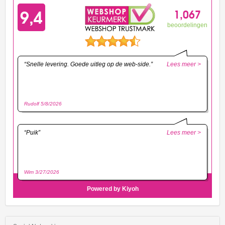
HW
Slammed
HW
Space
HW
Speed
Graphics
HW
Speed
Team
HW
Torque
HW