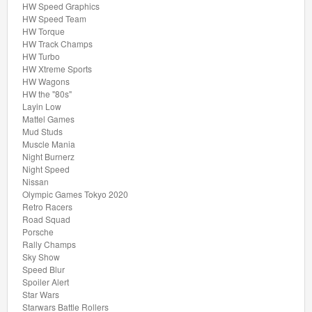
HW Speed Graphics
Drag
HW Speed Team
HW Torque
Strip
HW Track Champs
HW Turbo
HW
HW Xtreme Sports
HW Wagons
Contoured
HW the "80s"
Layin Low
HW
Mattel Games
Mud Studs
Drift
Muscle Mania
Night Burnerz
HW
Night Speed
Nissan
Daredevils
Olympic Games Tokyo 2020
Retro Racers
HW
Road Squad
Porsche
Dream
Rally Champs
Sky Show
Garage
Speed Blur
Spoiler Alert
HW
Star Wars
Starwars Battle Rollers