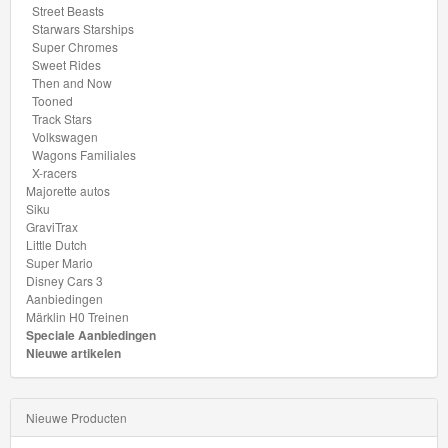
Euro
Street Beasts
Starwars Starships
HW
Super Chromes
Sweet Rides
EV
Then and Now
Tooned
HW
Track Stars
Volkswagen
Exotics
Wagons Familiales
X-racers
Majorette autos
HW
Siku
J-
GraviTrax
Little Dutch
Imports
Super Mario
Disney Cars 3
HW
Aanbiedingen
Märklin H0 Treinen
Fan
Speciale Aanbiedingen
Driven
Nieuwe artikelen
HW
Nieuwe Producten
Fast