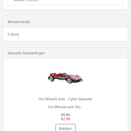
trucks
HW
Mega
Winkelmandje
Bite
0 items
HW
Metro
Speciale Aanbiedingen
HW
Modified
HW
Moto
Hot Wheels Auto - Cyber Speeder
Hot Wheels auto Ser...
HW
€5.95
Raceday
€2.99
Bekijken
HW