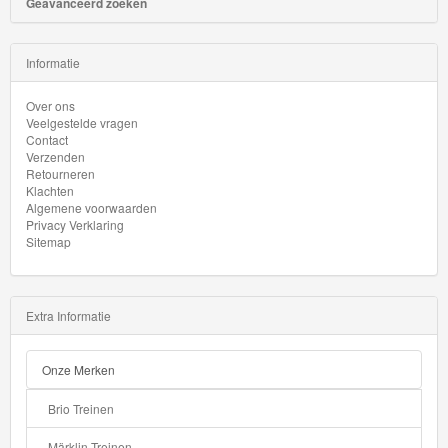
Geavanceerd zoeken
HW
Green
Informatie
Speed
Over ons
Veelgestelde vragen
HW
Contact
Verzenden
Hatchbacks
Retourneren
Klachten
Algemene voorwaarden
HW
Privacy Verklaring
Haulers
Sitemap
HW
Heavy
Extra Informatie
Weights
Onze Merken
HW
Brio Treinen
Hot
Märklin Treinen