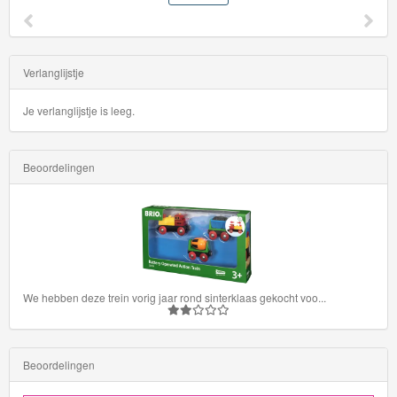
Race
Team
Verlanglijstje
HW
Rescue
Je verlanglijstje is leeg.
HW
Beoordelingen
Ride-
Ons
HW
Roadsters
We hebben deze trein vorig jaar rond sinterklaas gekocht voo
...
HW
Screen
time
Beoordelingen