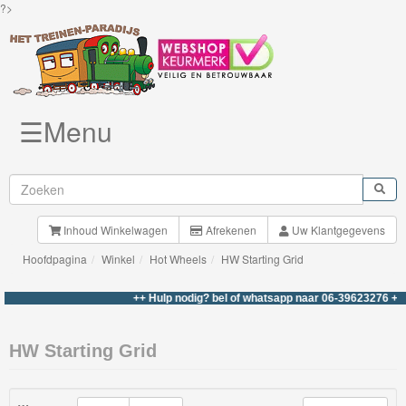
?>
☰Menu
Knuffels
Brio
Treinen
Inhoud Winkelwagen
Afrekenen
Uw Klantgegevens
Hoofdpagina
Winkel
Hot Wheels
HW Starting Grid
BigJigs
Rails
++ Hulp nodig? bel of whatsapp naar 06-39623276 +++
&
Road
HW Starting Grid
Märklin