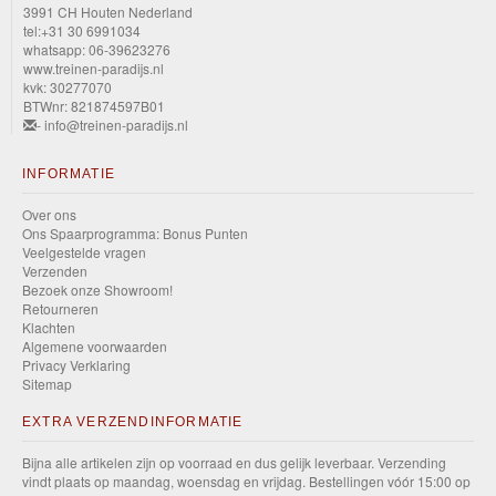
3991 CH Houten Nederland
Low
tel:+31 30 6991034
whatsapp: 06-39623276
www.treinen-paradijs.nl
Mattel
kvk: 30277070
Games
BTWnr: 821874597B01
- info@treinen-paradijs.nl
Mud
INFORMATIE
Studs
Over ons
Ons Spaarprogramma: Bonus Punten
Muscle
Veelgestelde vragen
Mania
Verzenden
Bezoek onze Showroom!
Retourneren
Night
Klachten
Algemene voorwaarden
Burnerz
Privacy Verklaring
Sitemap
Night
EXTRA VERZENDINFORMATIE
Speed
Bijna alle artikelen zijn op voorraad en dus gelijk leverbaar. Verzending
Nissan
vindt plaats op maandag, woensdag en vrijdag. Bestellingen vóór 15:00 op