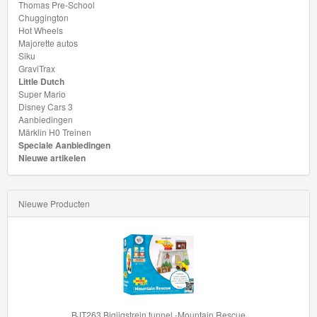
Thomas Pre-School
GraviTrax
Chuggington
Hot Wheels
Majorette autos
Little
Siku
Dutch
GraviTrax
Little Dutch
Super Mario
Super
Disney Cars 3
Mario
Aanbiedingen
Märklin H0 Treinen
Speciale Aanbiedingen
Disney
Nieuwe artikelen
Cars
3
Nieuwe Producten
Aanbiedingen
Märklin
H0
Treinen
BJT263 Bigjigstrein tunnel -Mountain Rescue