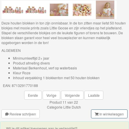
Thomas
de
Deze houten blokken in ton zijn onmisbaar. In de ton zitten maar liefst 50 houten
trein
blokjes met mooie prints zoals Little Goose en zijn vriendjes op het platteland.
Stapel de verschillende blokjes om de leukste figuren of torens te bouwen. De
hout
blokken staan garant voor heel veel bouwplezier en kunnen makkelijk
opgeborgen worden in de ton!
Thomas
ALGEMEEN
Adventures
Minimumleeftijd 2+ jaar
Product afmeting divers
Materiaal Berkenhout, verf op waterbasis
Thomas
Kleur Roze
de
Inhoud verpakking 1 blokkenton met 50 houten blokken
Trein
EAN: 8713291770188
Accessoires
Eerste
Vorige
Volgende
Laatste
Product 11 van 22
Thomas
Categorie
Little Dutch
Review schrijven
In winkelwagen
de
Trein
Wil je dit artikel toevoegen aan je verlanglijst?