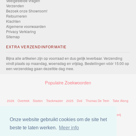
Veelgestelde vragen
Verzenden
Bezoek onze Showroom!
Retourneren
Klachten
Algemene voorwaarden
Privacy Verklaring
Sitemap
EXTRA VERZENDINFORMATIE
Bijna alle artikelen zijn op voorraad en dus gelijk leverbaar. Verzending
vindt plaats op maandag, woensdag en vrijdag. Bestellingen vóór 15:00 op
een verzenddag gaan dezelfde dag mee.
Populaire Zoekwoorden
2026
Overtrek
Station
Trackmaster
2025
Dvd
Thomas De Trein
Take Along
Brio
Trein
Eichhorn
Chuggington
Rails
Percy
Tomy
Batterij
Onze website gebruikt cookies om de site het
Thomas
beste te laten werken.
Meer info
Bed
Puzzel
Thomas Take Along