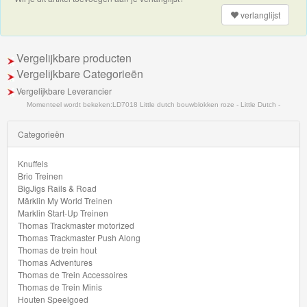
Minis
verlanglijst
Houten
Speelgoed
Vergelijkbare producten
Vergelijkbare Categorieën
Thomas
Vergelijkbare Leverancier
Pre-
Momenteel wordt bekeken:
LD7018 Little dutch bouwblokken roze - Little Dutch -
School
Categorieën
Chuggington
Knuffels
Brio Treinen
Hot
BigJigs Rails & Road
Märklin My World Treinen
Wheels
Marklin Start-Up Treinen
Thomas Trackmaster motorized
Thomas Trackmaster Push Along
Majorette
Thomas de trein hout
autos
Thomas Adventures
Thomas de Trein Accessoires
Thomas de Trein Minis
Siku
Houten Speelgoed