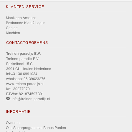
KLANTEN SERVICE
Maak een Account
Bestaande Klant? Log In
Contact
Klachten
CONTACTGEGEVENS
Treinen-paradijs B.V.
Treinen-paradijs B.V
Pakketboot 15 C
3991 CH Houten Nederland
tel:+31 30 6991034
whatsapp: 06-39623276
www.treinen-paradijs.nl
kvk: 30277070
BTWnr: 821874597B01
- info@treinen-paradijs.nl
INFORMATIE
Over ons
Ons Spaarprogramma: Bonus Punten