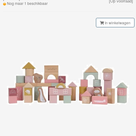
[Op voorraad]
My
Nog maar 1 beschikbaar
World
Treinen
In winkelwagen
Marklin
Start-
Up
Treinen
Thomas
Trackmaster
motorized
Thomas
Trackmaster
Push
Along