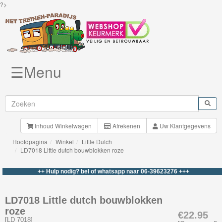
?>
☰Menu
Knuffels
Brio
Treinen
Inhoud Winkelwagen
Afrekenen
Uw Klantgegevens
Hoofdpagina
Winkel
Little Dutch
BigJigs
LD7018 Little dutch bouwblokken roze
Rails
++ Hulp nodig? bel of whatsapp naar 06-39623276 +++
&
Road
LD7018 Little dutch bouwblokken
roze
Märklin
€22.95
[
LD 7018
]