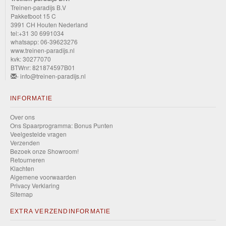
Treinen-paradijs B.V
Pakketboot 15 C
3991 CH Houten Nederland
tel:+31 30 6991034
whatsapp: 06-39623276
www.treinen-paradijs.nl
kvk: 30277070
BTWnr: 821874597B01
- info@treinen-paradijs.nl
INFORMATIE
Over ons
Ons Spaarprogramma: Bonus Punten
Veelgestelde vragen
Verzenden
Bezoek onze Showroom!
Retourneren
Klachten
Algemene voorwaarden
Privacy Verklaring
Sitemap
EXTRA VERZENDINFORMATIE