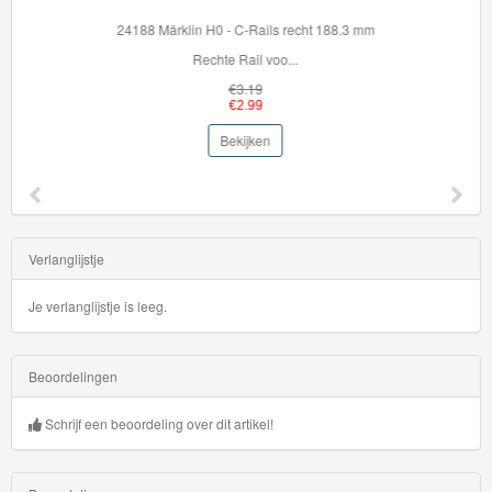
t 188.3 mm
36099 Brio Set rails voor beginners
Breid je BRIO World ...
€29.99
€27.95
Bekijken
Verlanglijstje
Je verlanglijstje is leeg.
Beoordelingen
Schrijf een beoordeling over dit artikel!