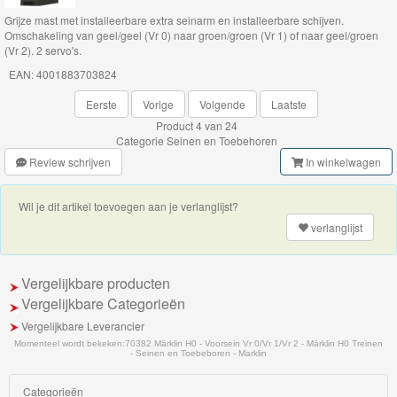
Grijze mast met installeerbare extra seinarm en installeerbare schijven.
Thomas
Omschakeling van geel/geel (Vr 0) naar groen/groen (Vr 1) of naar geel/groen
(Vr 2). 2 servo's.
de
EAN: 4001883703824
trein
hout
Eerste
Vorige
Volgende
Laatste
Product 4 van 24
Categorie
Seinen en Toebehoren
Thomas
Review schrijven
In winkelwagen
Adventures
Wil je dit artikel toevoegen aan je verlanglijst?
Thomas
verlanglijst
de
Trein
Vergelijkbare producten
Accessoires
Vergelijkbare Categorieën
Vergelijkbare Leverancier
Thomas
Momenteel wordt bekeken:
70382 Märklin H0 - Voorsein Vr 0/Vr 1/Vr 2 - Märklin H0 Treinen
de
- Seinen en Toebeboren - Marklin
Trein
Categorieën