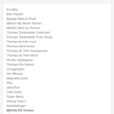
Minis
Knuffels
Houten
Brio Treinen
BigJigs Rails & Road
Speelgoed
Märklin My World Treinen
Marklin Start-Up Treinen
Thomas Trackmaster motorized
Thomas
Thomas Trackmaster Push Along
Pre-
Thomas de trein hout
Thomas Adventures
School
Thomas de Trein Accessoires
Thomas de Trein Minis
Chuggington
Houten Speelgoed
Thomas Pre-School
Chuggington
Hot
Hot Wheels
Wheels
Majorette autos
Siku
GraviTrax
Majorette
Little Dutch
autos
Super Mario
Disney Cars 3
Aanbiedingen
Siku
Märklin H0 Treinen