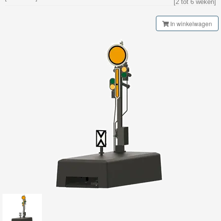
[2 tot 6 weken]
My
World
In winkelwagen
Treinen
Marklin
Start-
Up
Treinen
Thomas
Trackmaster
motorized
Thomas
Trackmaster
Push
Along