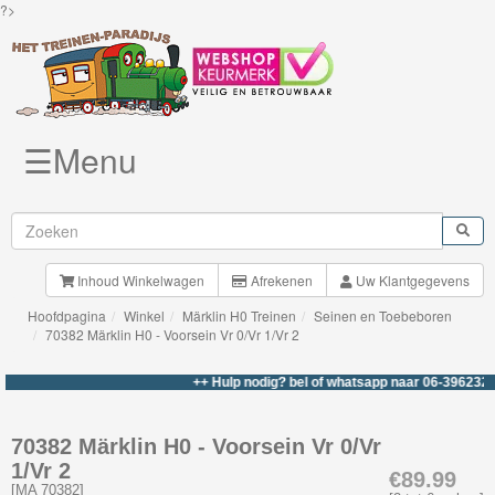
?>
☰Menu
Knuffels
Brio
Treinen
Inhoud Winkelwagen
Afrekenen
Uw Klantgegevens
Hoofdpagina
Winkel
Märklin H0 Treinen
Seinen en Toebeboren
BigJigs
70382 Märklin H0 - Voorsein Vr 0/Vr 1/Vr 2
Rails
++ Hulp nodig? bel of whatsapp naar 06-39623276 
&
Road
70382 Märklin H0 - Voorsein Vr 0/Vr
1/Vr 2
Märklin
€89.99
[
MA 70382
]