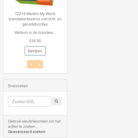
Thomas
72219 Marklin My World
Hot Wheels Auto - Cyber
de
brandweerkazerne met licht- en
Speeder
geluidsfuncties
Hot Wheels auto Ser...
trein
Welkom in de brandwe...
€5.95
hout
€39.95
€2.99
Bekijken
Thomas
Bekijken
Adventures
Thomas
de
Snelzoeken
Trein
Accessoires
Thomas
Gebruik sleutelwoorden om het
de
artikel te zoeken.
Geavanceerd zoeken
Trein