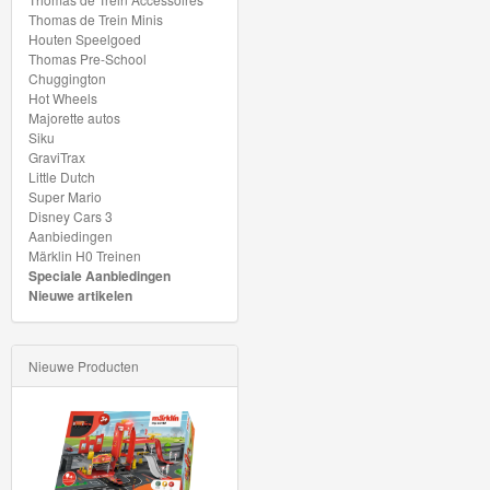
My
Thomas de Trein Minis
Houten Speelgoed
World
Thomas Pre-School
Treinen
Chuggington
Hot Wheels
Majorette autos
Marklin
Siku
Start-
GraviTrax
Little Dutch
Up
Super Mario
Disney Cars 3
Treinen
Aanbiedingen
Märklin H0 Treinen
Thomas
Speciale Aanbiedingen
Nieuwe artikelen
Trackmaster
motorized
Nieuwe Producten
Thomas
Trackmaster
Push
Along