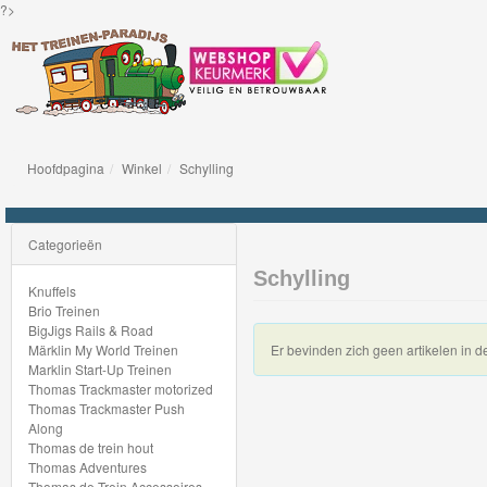
?>
Hoofdpagina
Winkel
Schylling
Knuffels
Brio
Categorieën
Treinen
Schylling
Knuffels
Brio Treinen
BigJigs
BigJigs Rails & Road
Märklin My World Treinen
Er bevinden zich geen artikelen in d
Rails
Marklin Start-Up Treinen
&
Thomas Trackmaster motorized
Thomas Trackmaster Push
Road
Along
Thomas de trein hout
Märklin
Thomas Adventures
Thomas de Trein Accessoires