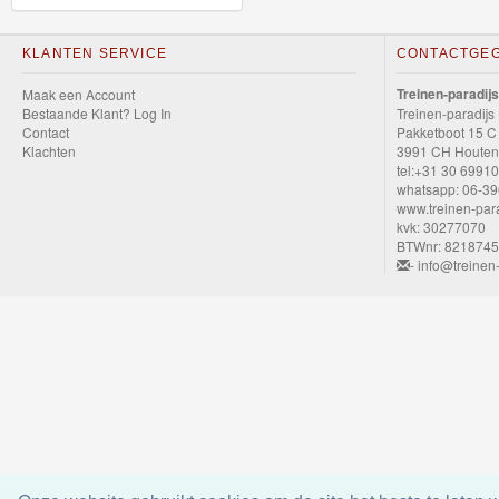
GraviTrax
KLANTEN SERVICE
CONTACTGE
Little
Treinen-paradijs
Maak een Account
Dutch
Bestaande Klant? Log In
Treinen-paradijs
Contact
Pakketboot 15 C
Klachten
3991 CH Houten
Super
tel:+31 30 6991
Mario
whatsapp: 06-3
www.treinen-para
kvk: 30277070
Disney
BTWnr: 821874
- info@treinen-
Cars
3
Aanbiedingen
Märklin
H0
Treinen