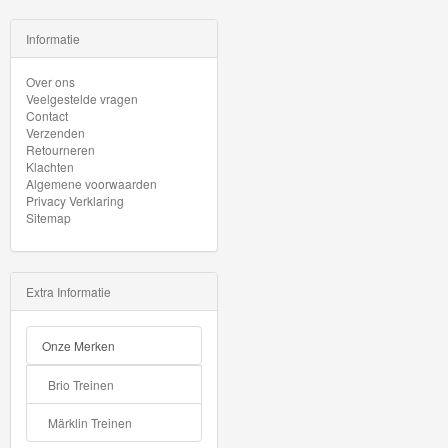
Minis
Informatie
Houten
Over ons
Speelgoed
Veelgestelde vragen
Contact
Thomas
Verzenden
Retourneren
Pre-
Klachten
Algemene voorwaarden
School
Privacy Verklaring
Sitemap
Chuggington
Hot
Extra Informatie
Wheels
Onze Merken
Majorette
autos
Brio Treinen
Siku
Märklin Treinen