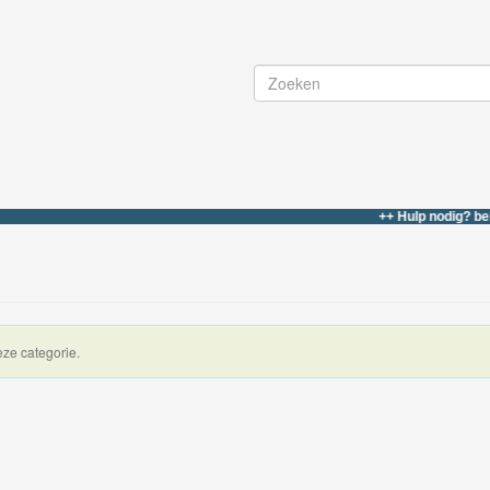
++ Hulp nodig? bel of wha
eze categorie.