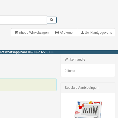
Inhoud Winkelwagen
Afrekenen
Uw Klantgegevens
tsapp naar 06-39623276 +++
Winkelmandje
0 items
Speciale Aanbiedingen