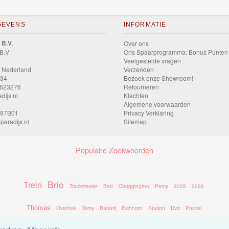
GEVENS
INFORMATIE
 B.V.
Over ons
 B.V
Ons Spaarprogramma: Bonus Punten
Veelgestelde vragen
 Nederland
Verzenden
034
Bezoek onze Showroom!
9623276
Retourneren
dijs.nl
Klachten
Algemene voorwaarden
597B01
Privacy Verklaring
paradijs.nl
Sitemap
Populaire Zoekwoorden
Brio
Trein
Trackmaster
Bed
Chuggington
Percy
2025
2026
Thomas
Overtrek
Tomy
Batterij
Eichhorn
Station
Dvd
Puzzel
Take Along
Thomas Take Along
Rails
Thomas De Trein