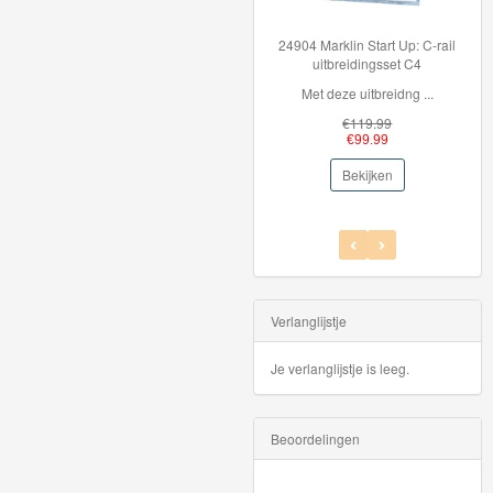
24904 Marklin Start Up: C-rail
Ho
uitbreidingsset C4
Met deze uitbreidng ...
H
€119.99
€99.99
Bekijken
Verlanglijstje
Je verlanglijstje is leeg.
Beoordelingen