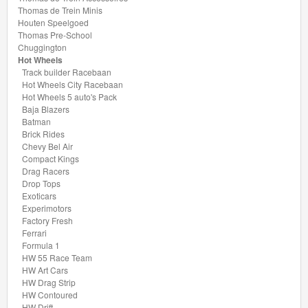
Hot
Thomas de Trein Minis
Wheels
Houten Speelgoed
Thomas Pre-School
City
Chuggington
Hot Wheels
Racebaan
Track builder Racebaan
Hot Wheels City Racebaan
Hot
Hot Wheels 5 auto's Pack
Baja Blazers
Wheels
Batman
5
Brick Rides
Chevy Bel Air
auto's
Compact Kings
Drag Racers
Pack
Drop Tops
Exoticars
Baja
Experimotors
Factory Fresh
Blazers
Ferrari
Formula 1
Batman
HW 55 Race Team
HW Art Cars
HW Drag Strip
Brick
HW Contoured
HW Drift