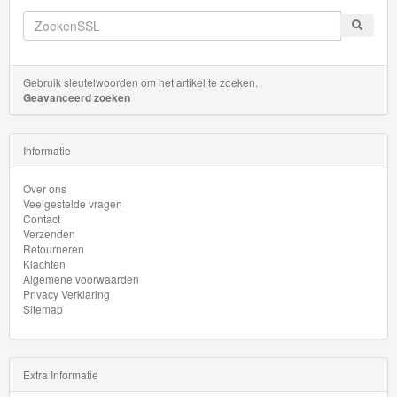
Transit
HW
First
Gebruik sleutelwoorden om het artikel te zoeken.
Response
Geavanceerd zoeken
HW
Informatie
Flames
Over ons
HW
Veelgestelde vragen
Contact
Gasser
Verzenden
Retourneren
Klachten
HW
Algemene voorwaarden
Getaways
Privacy Verklaring
Sitemap
HW
Glow
Extra Informatie
Racers