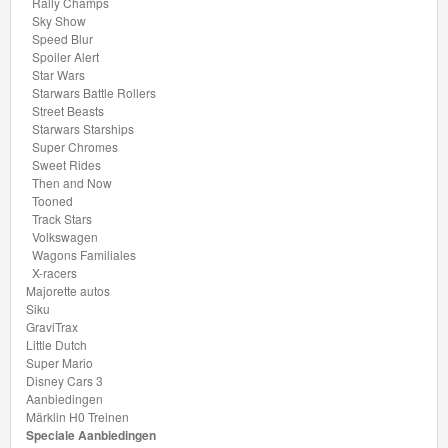
Rally Champs
Drag
Sky Show
Speed Blur
Strip
Spoiler Alert
Star Wars
HW
Starwars Battle Rollers
Street Beasts
Contoured
Starwars Starships
Super Chromes
Sweet Rides
HW
Then and Now
Drift
Tooned
Track Stars
Volkswagen
HW
Wagons Familiales
Daredevils
X-racers
Majorette autos
Siku
HW
GraviTrax
Dream
Little Dutch
Super Mario
Garage
Disney Cars 3
Aanbiedingen
HW
Märklin H0 Treinen
Speciale Aanbiedingen