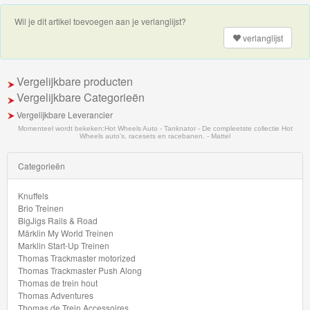
Minis
Wil je dit artikel toevoegen aan je verlanglijst?
Houten
verlanglijst
Speelgoed
Vergelijkbare producten
Thomas
Vergelijkbare Categorieën
Pre-
Vergelijkbare Leverancier
School
Momenteel wordt bekeken:
Hot Wheels Auto - Tanknator - De compleetste collectie Hot
Wheels auto's, racesets en racebanen. - Mattel
Chuggington
Categorieën
Hot
Knuffels
Brio Treinen
Wheels
BigJigs Rails & Road
Märklin My World Treinen
Track
Marklin Start-Up Treinen
Thomas Trackmaster motorized
builder
Thomas Trackmaster Push Along
Racebaan
Thomas de trein hout
Thomas Adventures
Thomas de Trein Accessoires