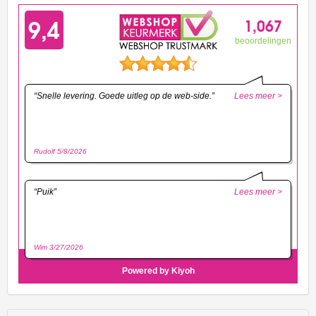
Race
Team
HW
Rescue
HW
Ride-
Ons
HW
Roadsters
HW
Screen
time