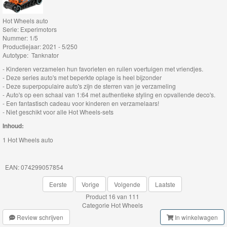
Thomas
Hot Wheels auto
Serie: Experimotors
de
Nummer: 1/5
trein
Productiejaar: 2021 - 5/250
Autotype: Tanknator
hout
- Kinderen verzamelen hun favorieten en ruilen voertuigen met vriendjes.
- Deze series auto's met beperkte oplage is heel bijzonder
Thomas
- Deze superpopulaire auto's zijn de sterren van je verzameling
- Auto's op een schaal van 1:64 met authentieke styling en opvallende deco's.
Adventures
- Een fantastisch cadeau voor kinderen en verzamelaars!
- Niet geschikt voor alle Hot Wheels-sets
Thomas
Inhoud:
de
1 Hot Wheels auto
Trein
Accessoires
EAN: 074299057854
Eerste
Vorige
Volgende
Laatste
Thomas
Product 16 van 111
de
Categorie
Hot Wheels
Trein
Review schrijven
In winkelwagen