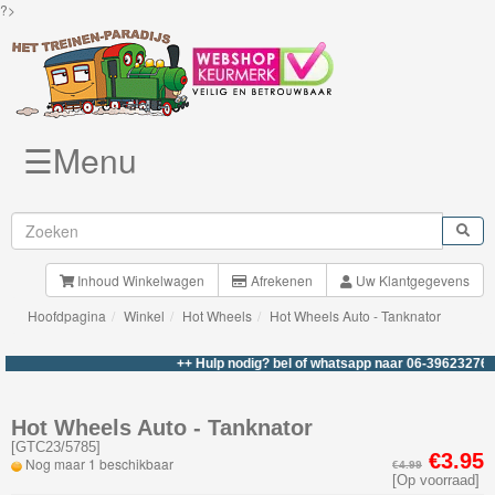
?>
☰Menu
Knuffels
Brio
Treinen
Inhoud Winkelwagen
Afrekenen
Uw Klantgegevens
Hoofdpagina
Winkel
Hot Wheels
Hot Wheels Auto - Tanknator
BigJigs
Rails
++ Hulp nodig? bel of whatsapp naar 06-39623276 +++
&
Road
Hot Wheels Auto - Tanknator
[
GTC23/5785
]
€3.95
Nog maar 1 beschikbaar
€4.99
Märklin
[Op voorraad]