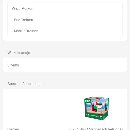
Onze Merken
HW
Green
Brio Treinen
Speed
Märklin Treinen
HW
Hatchbacks
Winkelmandje
HW
0 items
Haulers
HW
Speciale Aanbiedingen
Heavy
Weights
HW
Hot
33754 BRIO Magnetisch belsignaal