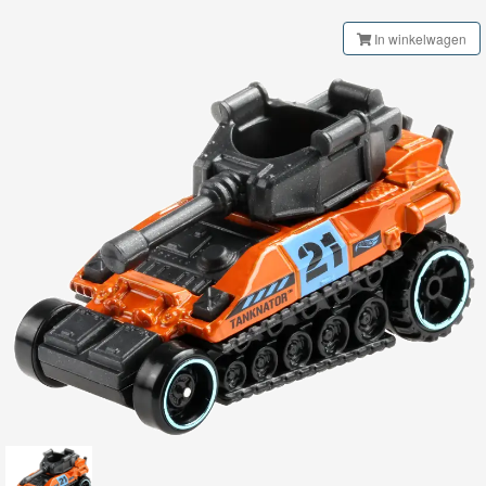
My
In winkelwagen
World
Treinen
Marklin
Start-
Up
Treinen
Thomas
Trackmaster
motorized
Thomas
Trackmaster
Push
Along