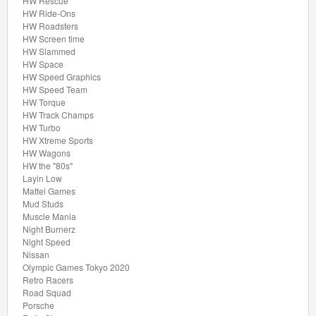
HW Rescue
Factory
HW Ride-Ons
HW Roadsters
Fresh
HW Screen time
HW Slammed
Ferrari
HW Space
HW Speed Graphics
HW Speed Team
Formula
HW Torque
1
HW Track Champs
HW Turbo
HW Xtreme Sports
HW
HW Wagons
55
HW the "80s"
Layin Low
Race
Mattel Games
Team
Mud Studs
Muscle Mania
Night Burnerz
HW
Night Speed
Nissan
Art
Olympic Games Tokyo 2020
Cars
Retro Racers
Road Squad
Porsche
HW