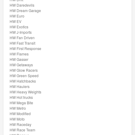
Rides
HW Daredevils
HW Dream Garage
Chevy
HW Euro
Bel
HW EV
HW Exotics
Air
HW J-Imports
HW Fan Driven
HW Fast Transit
Compact
HW First Response
Kings
HW Flames
HW Gasser
HW Getaways
Drag
HW Glow Racers
Racers
HW Green Speed
HW Hatchbacks
HW Haulers
Drop
HW Heavy Weights
Tops
HW Hot trucks
HW Mega Bite
HW Metro
Exoticars
HW Modified
HW Moto
Experimotors
HW Raceday
HW Race Team