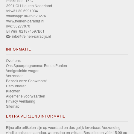
Pakketboot 15 C
Track
3991 CH Houten Nederland
tel:+31 30 6991034
Champs
whatsapp: 06-39623276
www.treinen-paradijs.nl
HW
kvk: 30277070
BTWnr: 821874597B01
Turbo
- info@treinen-paradijs.nl
HW
INFORMATIE
Xtreme
Over ons
Sports
Ons Spaarprogramma: Bonus Punten
Veelgestelde vragen
Verzenden
HW
Bezoek onze Showroom!
Retourneren
Wagons
Klachten
Algemene voorwaarden
HW
Privacy Verklaring
Sitemap
the
EXTRA VERZENDINFORMATIE
"80s"
Bijna alle artikelen zijn op voorraad en dus gelijk leverbaar. Verzending
Layin
vindt plaats op maandag, woensdag en vrijdag. Bestellingen vóór 15:00 op