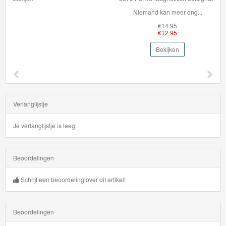
trucks
Niemand kan meer ong...
HW
€14.95
€12.95
Mega
Bekijken
Bite
HW
Metro
Verlanglijstje
HW
Modified
Je verlanglijstje is leeg.
HW
Beoordelingen
Moto
Schrijf een beoordeling over dit artikel!
HW
Raceday
Beoordelingen
HW