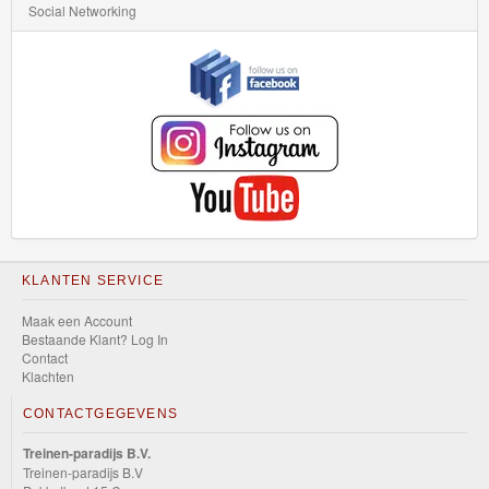
HW
Social Networking
Slammed
HW
Space
HW
Speed
Graphics
HW
KLANTEN SERVICE
Speed
Maak een Account
Team
Bestaande Klant? Log In
Contact
Klachten
HW
CONTACTGEGEVENS
Torque
Treinen-paradijs B.V.
HW
Treinen-paradijs B.V