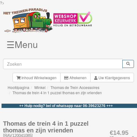
?>
☰Menu
Knuffels
Brio
Treinen
Inhoud Winkelwagen
Afrekenen
Uw Klantgegevens
Hoofdpagina
Winkel
Thomas de Trein Accessoires
BigJigs
Thomas de trein 4 in 1 puzzel thomas en zijn vrienden
Rails
++ Hulp nodig? bel of whatsapp naar 06-39623276 +++
&
Road
Thomas de trein 4 in 1 puzzel
thomas en zijn vrienden
Märklin
€14.95
[
RAV120041085
]