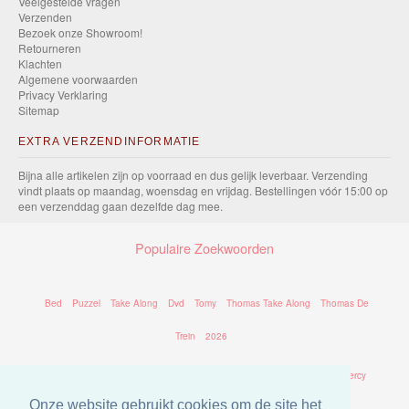
Veelgestelde vragen
Verzenden
Bezoek onze Showroom!
Retourneren
Klachten
Algemene voorwaarden
Privacy Verklaring
Sitemap
EXTRA VERZENDINFORMATIE
Bijna alle artikelen zijn op voorraad en dus gelijk leverbaar. Verzending
vindt plaats op maandag, woensdag en vrijdag. Bestellingen vóór 15:00 op
een verzenddag gaan dezelfde dag mee.
Populaire Zoekwoorden
Bed
Puzzel
Take Along
Dvd
Tomy
Thomas Take Along
Thomas De
Trein
2026
Trein
Thomas
Chuggington
Station
Batterij
2025
Rails
Percy
Onze website gebruikt cookies om de site het