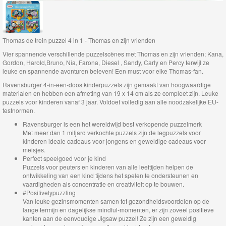
Thomas
de
Thomas de trein puzzel 4 in 1 - Thomas en zijn vrienden
trein
Vier spannende verschillende puzzelscènes met Thomas en zijn vrienden; Kana,
hout
Gordon, Harold,Bruno, Nia, Farona, Diesel , Sandy, Carly en Percy terwijl ze
leuke en spannende avonturen beleven! Een must voor elke Thomas-fan.
Thomas
Ravensburger 4-in-een-doos kinderpuzzels zijn gemaakt van hoogwaardige
materialen en hebben een afmeting van 19 x 14 cm als ze compleet zijn. Leuke
Adventures
puzzels voor kinderen vanaf 3 jaar. Voldoet volledig aan alle noodzakelijke EU-
testnormen.
Thomas
Ravensburger is een het wereldwijd best verkopende puzzelmerk
Met meer dan 1 miljard verkochte puzzels zijn de legpuzzels voor
de
kinderen ideale cadeaus voor jongens en geweldige cadeaus voor
Trein
meisjes.
Perfect speelgoed voor je kind
Accessoires
Puzzels voor peuters en kinderen van alle leeftijden helpen de
ontwikkeling van een kind tijdens het spelen te ondersteunen en
vaardigheden als concentratie en creativiteit op te bouwen.
Feestartikelen
#Positivelypuzzling
Van leuke gezinsmomenten samen tot gezondheidsvoordelen op de
Puzzels,
lange termijn en dagelijkse mindful-momenten, er zijn zoveel positieve
kanten aan de eenvoudige Jigsaw puzzel! Ze zijn een geweldig