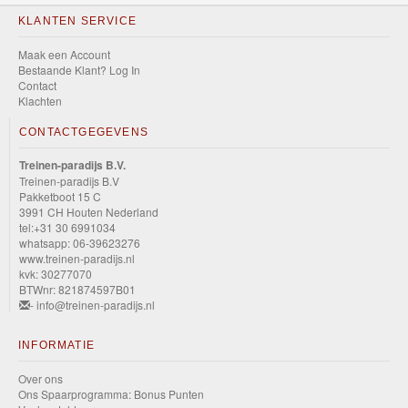
KLANTEN SERVICE
Maak een Account
Bestaande Klant? Log In
Contact
Klachten
CONTACTGEGEVENS
Treinen-paradijs B.V.
Treinen-paradijs B.V
Pakketboot 15 C
3991 CH Houten Nederland
tel:+31 30 6991034
whatsapp: 06-39623276
www.treinen-paradijs.nl
kvk: 30277070
BTWnr: 821874597B01
- info@treinen-paradijs.nl
INFORMATIE
Over ons
Ons Spaarprogramma: Bonus Punten