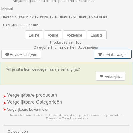
Spellen
verjaardagscadeau of een spetterend kerstcadeau
Inhoud
Kinderkamer
Bevat 4 puzzels: 1x 12 stuks, 1x 16 stuks 1x 20 stuks, 1 x 24 stuks
Decoratie
EAN: 4005556041085
Badkamer
Eerste
Vorige
Volgende
Laatste
Product 97 van 100
artikelen
Categorie
Thomas de Trein Accessoires
Review schrijven
In winkelwagen
Eetgerei
Kleding
Wil je dit artikel toevoegen aan je verlanglijst?
verlanglijst
Rugzakken
&
Vergelijkbare producten
Tassen
Vergelijkbare Categorieën
Vergelijkbare Leverancier
Boeken
Momenteel wordt bekeken:
Thomas de trein 4 in 1 puzzel thomas en zijn vrienden -
Thomas de Trein Accessoires -
DVD
Categorieën