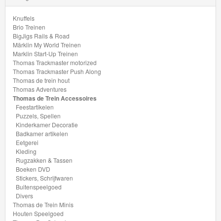
Stickers,
Schrijfwaren
Knuffels
Brio Treinen
BigJigs Rails & Road
Buitenspeelgoed
Märklin My World Treinen
Marklin Start-Up Treinen
Divers
Thomas Trackmaster motorized
Thomas Trackmaster Push Along
Thomas de trein hout
Thomas Adventures
Thomas
Thomas de Trein Accessoires
Feestartikelen
de
Puzzels, Spellen
Trein
Kinderkamer Decoratie
Badkamer artikelen
Minis
Eetgerei
Kleding
Houten
Rugzakken & Tassen
Boeken DVD
Speelgoed
Stickers, Schrijfwaren
Buitenspeelgoed
Thomas
Divers
Thomas de Trein Minis
Pre-
Houten Speelgoed