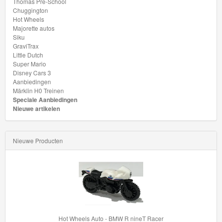
Thomas Pre-School
School
Chuggington
Hot Wheels
Chuggington
Majorette autos
Siku
GraviTrax
Hot
Little Dutch
Wheels
Super Mario
Disney Cars 3
Aanbiedingen
Majorette
Märklin H0 Treinen
autos
Speciale Aanbiedingen
Nieuwe artikelen
Siku
Nieuwe Producten
GraviTrax
Little
Dutch
Super
Mario
Hot Wheels Auto - BMW R nineT Racer