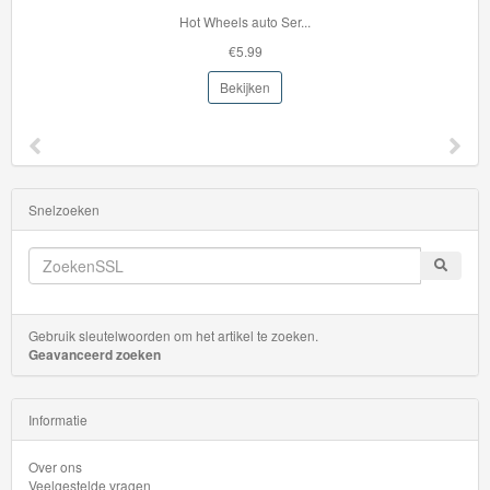
Hot Wheels auto Ser...
Disney
€5.99
Cars
Bekijken
3
Aanbiedingen
Märklin
Snelzoeken
H0
Treinen
Gebruik sleutelwoorden om het artikel te zoeken.
Geavanceerd zoeken
Informatie
Over ons
Veelgestelde vragen