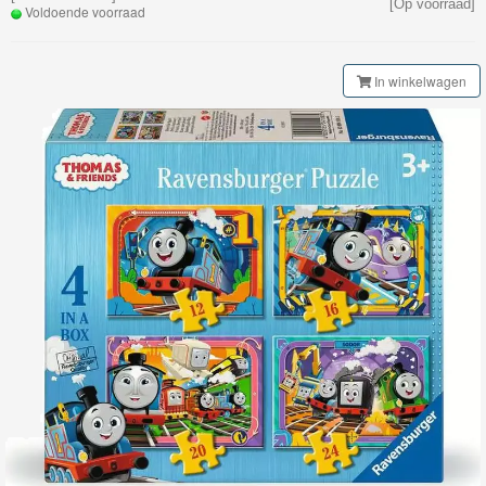
[Op voorraad]
My
Voldoende voorraad
World
Treinen
In winkelwagen
Marklin
Start-
Up
Treinen
Thomas
Trackmaster
motorized
Thomas
Trackmaster
Push
Along