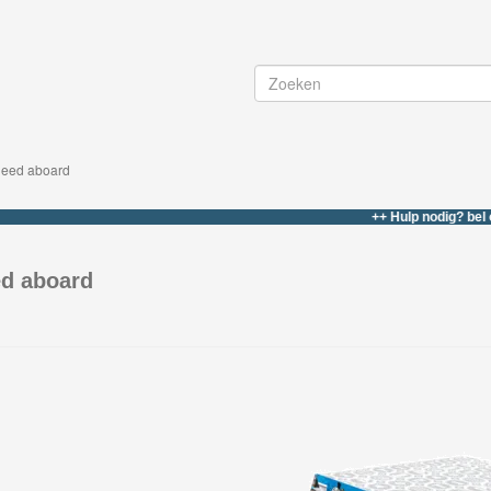
kleed aboard
++ Hulp nodig? bel of whats
ed aboard