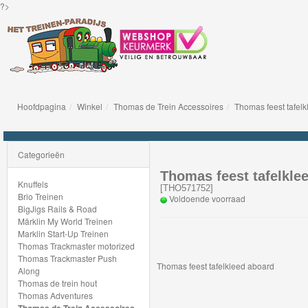
?>
Hoofdpagina
Winkel
Thomas de Trein Accessoires
Thomas feest tafel
Knuffels
Brio
Categorieën
Treinen
Thomas feest tafelkle
Knuffels
[
THO571752
]
Brio Treinen
Voldoende voorraad
BigJigs
BigJigs Rails & Road
Märklin My World Treinen
Rails
Marklin Start-Up Treinen
&
Thomas Trackmaster motorized
Thomas Trackmaster Push
Road
Thomas feest tafelkleed aboard
Along
Thomas de trein hout
Märklin
Thomas Adventures