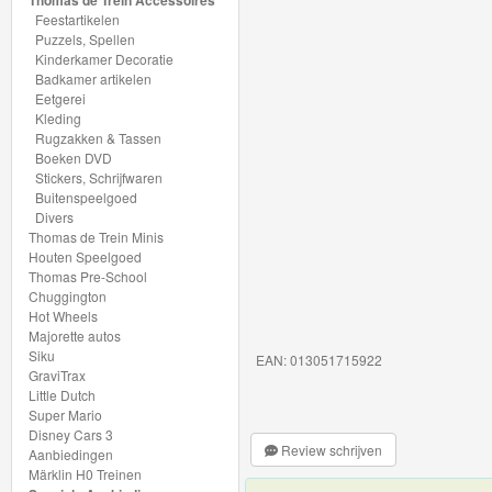
Thomas de Trein Accessoires
My
Feestartikelen
Puzzels, Spellen
World
Kinderkamer Decoratie
Treinen
Badkamer artikelen
Eetgerei
Kleding
Marklin
Rugzakken & Tassen
Start-
Boeken DVD
Stickers, Schrijfwaren
Up
Buitenspeelgoed
Divers
Treinen
Thomas de Trein Minis
Houten Speelgoed
Thomas
Thomas Pre-School
Chuggington
Trackmaster
Hot Wheels
motorized
Majorette autos
Siku
EAN: 013051715922
GraviTrax
Thomas
Little Dutch
Trackmaster
Super Mario
Disney Cars 3
Push
Review schrijven
Aanbiedingen
Märklin H0 Treinen
Along