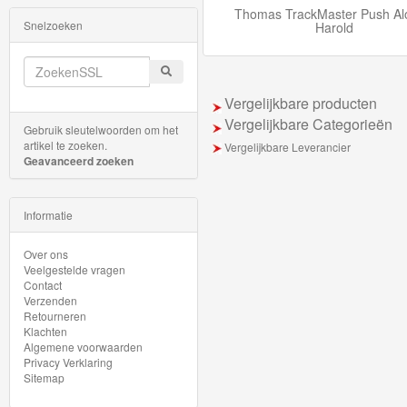
Spellen
Thomas TrackMaster Push Al
Snelzoeken
Harold
Kinderkamer
Decoratie
Vergelijkbare producten
Badkamer
Vergelijkbare Categorieën
Gebruik sleutelwoorden om het
artikelen
artikel te zoeken.
Vergelijkbare Leverancier
Geavanceerd zoeken
Eetgerei
Kleding
Informatie
Rugzakken
Over ons
Veelgestelde vragen
&
Contact
Verzenden
Tassen
Retourneren
Klachten
Boeken
Algemene voorwaarden
Privacy Verklaring
DVD
Sitemap