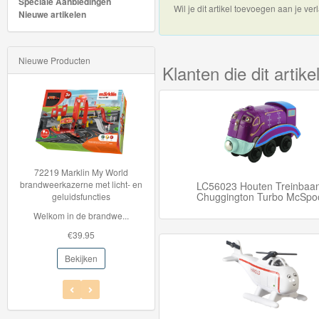
Speciale Aanbiedingen
Wil je dit artikel toevoegen aan je verl
Nieuwe artikelen
Thomas
de
Nieuwe Producten
trein
Klanten die dit arti
hout
Thomas
Adventures
Thomas
72219 Marklin My World
Hot Wheels Auto - Cyber
ndweerkazerne met licht- en
Speeder
LC56023 Houten Treinbaan
de
Chuggington Turbo McSpo
geluidsfuncties
Hot Wheels auto Ser...
Trein
Welkom in de brandwe...
€5.95
Accessoires
€39.95
€2.99
Bekijken
Bekijken
Feestartikelen
Puzzels,