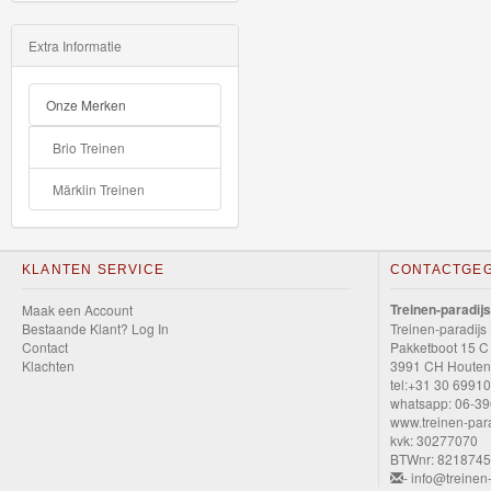
Stickers,
Schrijfwaren
Extra Informatie
Buitenspeelgoed
Onze Merken
Divers
Brio Treinen
Märklin Treinen
Thomas
de
KLANTEN SERVICE
CONTACTGE
Trein
Minis
Treinen-paradijs
Maak een Account
Bestaande Klant? Log In
Treinen-paradijs
Contact
Pakketboot 15 C
Houten
Klachten
3991 CH Houten
tel:+31 30 6991
Speelgoed
whatsapp: 06-3
www.treinen-para
Thomas
kvk: 30277070
BTWnr: 821874
Pre-
- info@treinen-