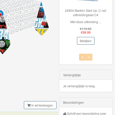
24904 Marklin Start Up: C-rail
Hot Whe
uitbreidingsset C4
Met deze uitbreidng ...
Hot Whe
€119.99
€99.99
Bekijken
Verlanglijstje
Je verlanglijstje is leeg.
Beoordelingen
In winkelwagen
Schrijf een beoordeling over