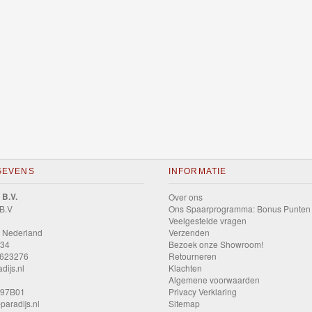
GEVENS
INFORMATIE
 B.V.
Over ons
 B.V
Ons Spaarprogramma: Bonus Punten
Veelgestelde vragen
 Nederland
Verzenden
034
Bezoek onze Showroom!
9623276
Retourneren
dijs.nl
Klachten
Algemene voorwaarden
597B01
Privacy Verklaring
paradijs.nl
Sitemap