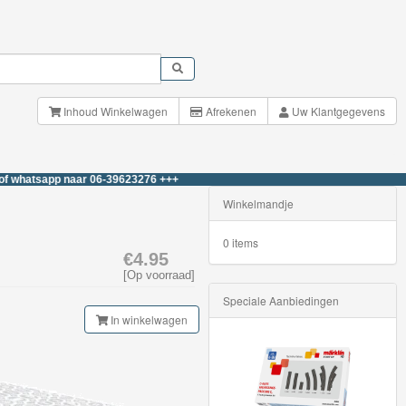
Inhoud Winkelwagen
Afrekenen
Uw Klantgegevens
app naar 06-39623276 +++
Winkelmandje
0 items
€4.95
[Op voorraad]
Speciale Aanbiedingen
In winkelwagen