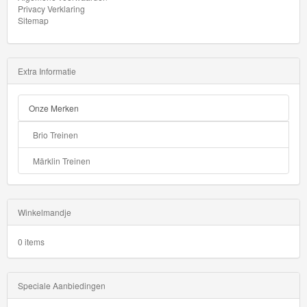
Privacy Verklaring
GraviTrax
Sitemap
Little
Dutch
Extra Informatie
Super
Onze Merken
Mario
Brio Treinen
Disney
Märklin Treinen
Cars
3
Winkelmandje
Aanbiedingen
0 items
Märklin
H0
Speciale Aanbiedingen
Treinen