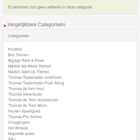
My
Er bevinden zich geen artikelen in deze categorie.
World
Treinen
Vergelijkbare Categorieën
Marklin
Categorieën
Start-
Knuffels
Up
Brio Treinen
BigJigs Rails & Road
Treinen
Märklin My World Treinen
Marklin Start-Up Treinen
Thomas
Thomas Trackmaster motorized
Thomas Trackmaster Push Along
Trackmaster
Thomas de trein hout
Thomas Adventures
motorized
Thomas de Trein Accessoires
Thomas de Trein Minis
Thomas
Houten Speelgoed
Thomas Pre-School
Trackmaster
Chuggington
Push
Hot Wheels
Majorette autos
Along
Siku