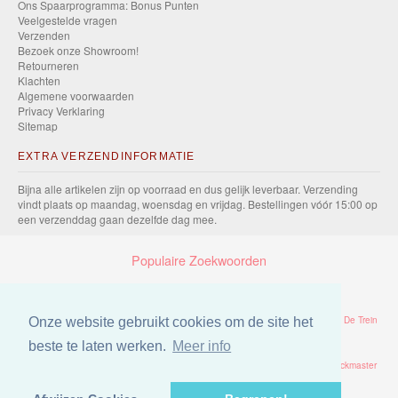
Ons Spaarprogramma: Bonus Punten
Veelgestelde vragen
Verzenden
Bezoek onze Showroom!
Retourneren
Klachten
Algemene voorwaarden
Privacy Verklaring
Sitemap
EXTRA VERZENDINFORMATIE
Bijna alle artikelen zijn op voorraad en dus gelijk leverbaar. Verzending
vindt plaats op maandag, woensdag en vrijdag. Bestellingen vóór 15:00 op
een verzenddag gaan dezelfde dag mee.
Populaire Zoekwoorden
Trein
Thomas
Dvd
Eichhorn
Tomy
Take Along
Puzzel
Thomas De Trein
Onze website gebruikt cookies om de site het
beste te laten werken.
Meer info
Brio
Station
Thomas Take Along
Batterij
2025
Overtrek
Bed
Trackmaster