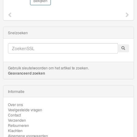
Bekijken
Minis
Houten
Speelgoed
Snelzoeken
Thomas
Pre-
School
Gebruik sleutelwoorden om het artikel te zoeken.
Chuggington
Geavanceerd zoeken
Hot
Informatie
Wheels
Over ons
Majorette
Veelgestelde vragen
Contact
autos
Verzenden
Retourneren
Siku
Klachten
Algemene voorwaarden