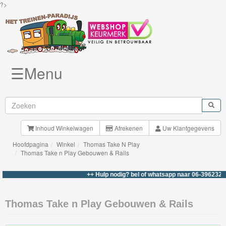
?>
☰Menu
Knuffels
Brio
Treinen
Inhoud Winkelwagen
Afrekenen
Uw Klantgegevens
Hoofdpagina
Winkel
Thomas Take N Play
BigJigs
Thomas Take n Play Gebouwen & Rails
Rails
++ Hulp nodig? bel of whatsapp naar 06-39623276 
&
Road
Thomas Take n Play Gebouwen & Rails
Märklin