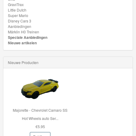
GraviTrax
Thomas
Little Dutch
Super Mario
de
Disney Cars 3
Aanbiedingen
trein
Märklin H0 Treinen
hout
Speciale Aanbiedingen
Nieuwe artikelen
Thomas
Adventures
Nieuwe Producten
Thomas
de
Trein
Accessoires
33996 BRIO Container Kraan
Thomas
Met de 33996 Contain...
de
€42.95
Trein