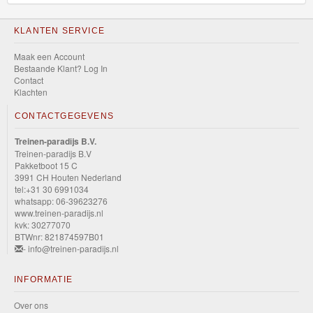
KLANTEN SERVICE
Maak een Account
Bestaande Klant? Log In
Contact
Klachten
CONTACTGEGEVENS
Treinen-paradijs B.V.
Treinen-paradijs B.V
Pakketboot 15 C
3991 CH Houten Nederland
tel:+31 30 6991034
whatsapp: 06-39623276
www.treinen-paradijs.nl
kvk: 30277070
BTWnr: 821874597B01
- info@treinen-paradijs.nl
INFORMATIE
Over ons