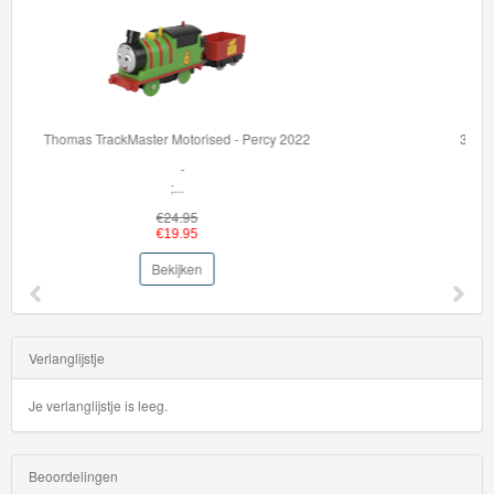
36002 BRIO My First Railway Light Up Rainbow Set
Volg de lichtjes en ...
€59.95
€44.95
Bekijken
Verlanglijstje
Je verlanglijstje is leeg.
Beoordelingen