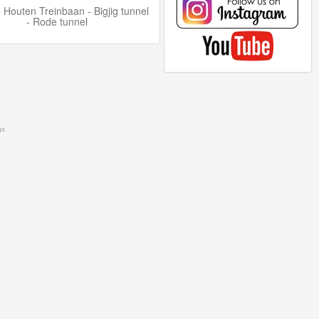
Houten Treinbaan - Bigjig tunnel
- Rode tunnel
gs