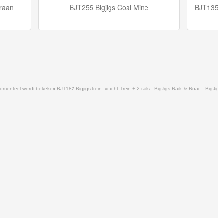
kraan
BJT255 Bigjigs Coal Mine
BJT135 
omenteel wordt bekeken:
BJT182 Bigjigs trein -vracht Trein + 2 rails - BigJigs Rails & Road - BigJi