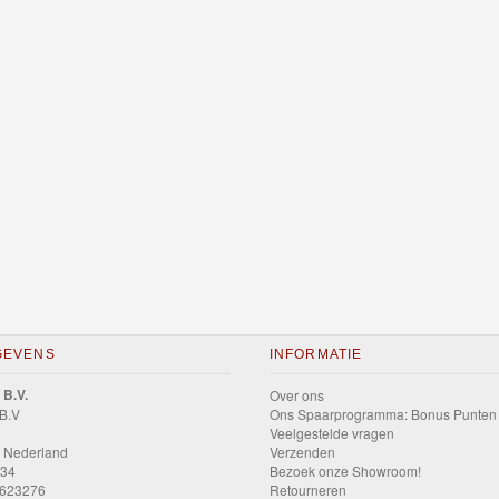
GEVENS
INFORMATIE
 B.V.
Over ons
 B.V
Ons Spaarprogramma: Bonus Punten
Veelgestelde vragen
 Nederland
Verzenden
034
Bezoek onze Showroom!
9623276
Retourneren