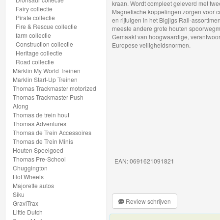
kraan. Wordt compleet geleverd met twee 
Fairy collectie
Magnetische koppelingen zorgen voor co
Gebouwen
Pirate collectie
en rijtuigen in het Bigjigs Rail-assortime
Fire & Rescue collectie
meeste andere grote houten spoorwegmer
Bruggen
farm collectie
Gemaakt van hoogwaardige, verantwoord
Construction collectie
Europese veiligheidsnormen.
&
Heritage collectie
Road collectie
Tunnels
Märklin My World Treinen
Marklin Start-Up Treinen
Rails
Thomas Trackmaster motorized
Thomas Trackmaster Push
&
Along
Toebehoren
Thomas de trein hout
Thomas Adventures
Thomas de Trein Accessoires
Treinen
Thomas de Trein Minis
en
Houten Speelgoed
Thomas Pre-School
EAN: 0691621091821
wagons
Chuggington
Hot Wheels
Majorette autos
Lettertrein
Siku
-
Review schrijven
GraviTrax
Little Dutch
cijfertrein