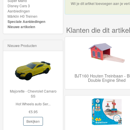
Super Mario
Wil je dit artikel toevoegen aan je verl
Disney Cars 3
Safari
Aanbiedingen
Märklin H0 Treinen
collectie
Speciale Aanbiedingen
Nieuwe artikelen
Klanten die dit arti
Dionsaur
collectie
Nieuwe Producten
Fairy
collectie
Pirate
BJT160 Houten Treinbaan - BI
Double Engine Shed
collectie
 - Chevrolet Camaro
33996 BRIO Container Kraan
Fire
SS
Met de 33996 Contain...
eels auto Ser...
&
€42.95
€5.95
Rescue
Bekijken
collectie
Bekijken