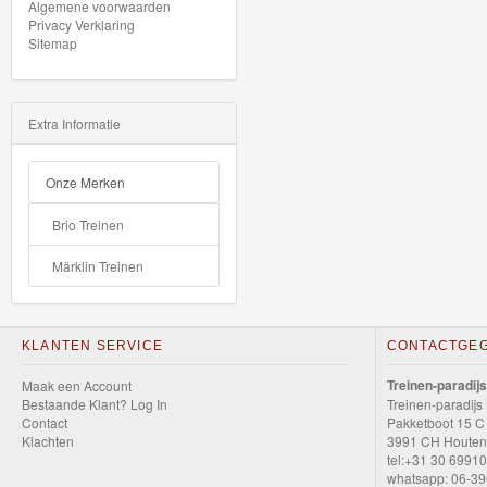
Algemene voorwaarden
Marklin
Privacy Verklaring
Sitemap
Start-
Up
Treinen
Extra Informatie
Thomas
Onze Merken
Trackmaster
motorized
Brio Treinen
Märklin Treinen
Thomas
Trackmaster
Push
KLANTEN SERVICE
CONTACTGE
Along
Treinen-paradijs
Maak een Account
Bestaande Klant? Log In
Treinen-paradijs
Thomas
Contact
Pakketboot 15 C
Klachten
3991 CH Houten
de
tel:+31 30 6991
trein
whatsapp: 06-3