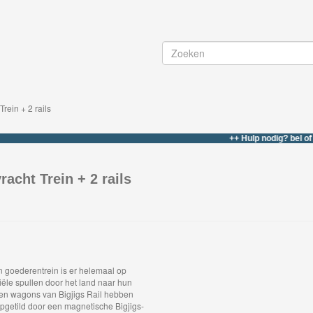
Trein + 2 rails
++ Hulp nodig? bel of whatsap
racht Trein + 2 rails
 goederentrein is er helemaal op
ële spullen door het land naar hun
ten wagons van Bigjigs Rail hebben
getild door een magnetische Bigjigs-