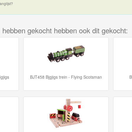
anglijst?
kel hebben gekocht hebben ook dit gekocht:
gjigs
BJT458 Bjgjigs trein - Flying Scotsman
B