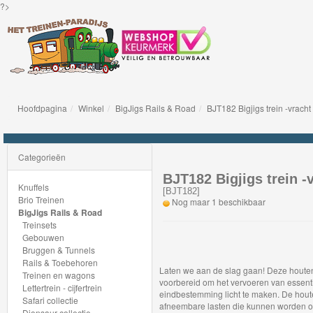
?>
Hoofdpagina
Winkel
BigJigs Rails & Road
BJT182 Bigjigs trein -vracht 
Knuffels
Brio
Categorieën
Treinen
BJT182 Bigjigs trein -v
Knuffels
[
BJT182
]
Brio Treinen
Nog maar 1 beschikbaar
BigJigs
BigJigs Rails & Road
Treinsets
Rails
Gebouwen
&
Bruggen & Tunnels
Rails & Toebehoren
Road
Laten we aan de slag gaan! Deze houten
Treinen en wagons
voorbereid om het vervoeren van essenti
Lettertrein - cijfertrein
eindbestemming licht te maken. De hou
Treinsets
Safari collectie
afneembare lasten die kunnen worden op
Dionsaur collectie