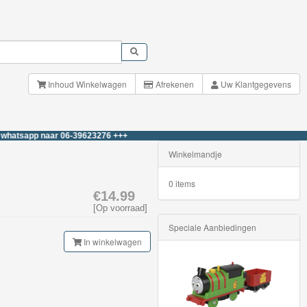
Inhoud Winkelwagen
Afrekenen
Uw Klantgegevens
p naar 06-39623276 +++
Winkelmandje
0 items
€14.99
[Op voorraad]
Speciale Aanbiedingen
In winkelwagen