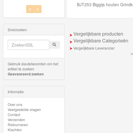
farm
BJT253 Biggijs houten Grind
collectie
Construction
Snelzoeken
Vergelijkbare producten
collectie
Vergelijkbare Categorieën
Heritage
Vergelijkbare Leverancier
M
collectie
Gebruik sleutelwoorden om het
artikel te zoeken.
Road
Geavanceerd zoeken
collectie
Informatie
Märklin
Over ons
My
Veelgestelde vragen
Contact
World
Verzenden
Treinen
Retourneren
Klachten