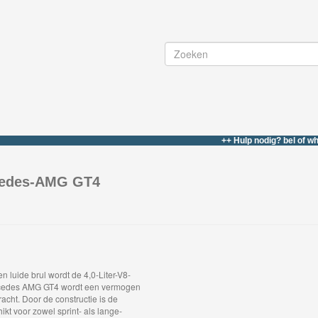
++ Hulp nodig? bel of whatsapp 
rcedes-AMG GT4
n luide brul wordt de 4,0-Liter-V8-
ercedes AMG GT4 wordt een vermogen
cht. Door de constructie is de
ikt voor zowel sprint- als lange-