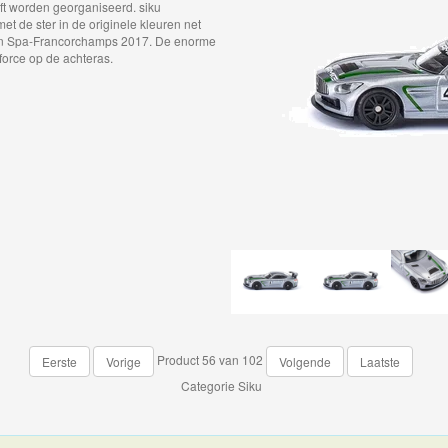
ft worden georganiseerd. siku
et de ster in de originele kleuren net
e van Spa-Francorchamps 2017. De enorme
force op de achteras.
Product 56 van 102
Eerste
Vorige
Volgende
Laatste
Categorie
Siku