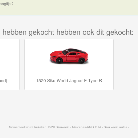
anglijst?
kel hebben gekocht hebben ook dit gekocht:
ood)
1520 Siku World Jaguar F-Type R
Momenteel wordt bekeken:
1529 Sikuworld - Mercedes-AMG GT4 - Siku world autos -