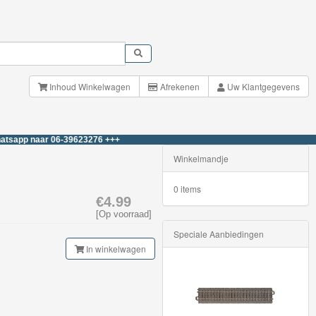
Inhoud Winkelwagen
Afrekenen
Uw Klantgegevens
naar 06-39623276 +++
Winkelmandje
0 items
€4.99
[Op voorraad]
Speciale Aanbiedingen
In winkelwagen