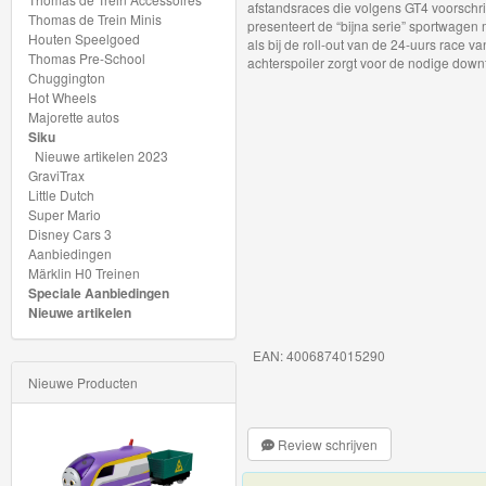
afstandsraces die volgens GT4 voorschri
My
Thomas de Trein Minis
presenteert de “bijna serie” sportwagen m
Houten Speelgoed
World
als bij de roll-out van de 24-uurs rac
Thomas Pre-School
achterspoiler zorgt voor de nodige down
Treinen
Chuggington
Hot Wheels
Majorette autos
Marklin
Siku
Start-
Nieuwe artikelen 2023
GraviTrax
Up
Little Dutch
Super Mario
Treinen
Disney Cars 3
Aanbiedingen
Thomas
Märklin H0 Treinen
Speciale Aanbiedingen
Trackmaster
Nieuwe artikelen
motorized
EAN: 4006874015290
Thomas
Nieuwe Producten
Trackmaster
Push
Review schrijven
Along