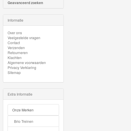
Minis
Geavanceerd zoeken
Houten
Informatie
Speelgoed
Over ons
Thomas
Veelgestelde vragen
Contact
Pre-
Verzenden
Retourneren
School
Klachten
Algemene voorwaarden
Chuggington
Privacy Verklaring
Sitemap
Hot
Wheels
Extra Informatie
Majorette
Onze Merken
autos
Brio Treinen
Siku