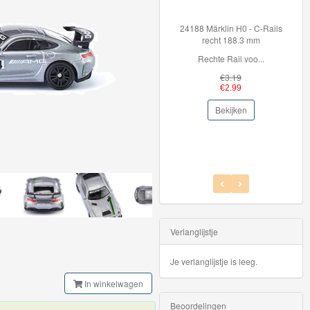
24188 Märklin H0 - C-Rails
recht 188.3 mm
36099 Brio Set rails
beginners
Rechte Rail voo...
Breid je BRIO World
€3.19
€2.99
€29.99
€27.95
Bekijken
Bekijken
Verlanglijstje
Je verlanglijstje is leeg.
In winkelwagen
Beoordelingen