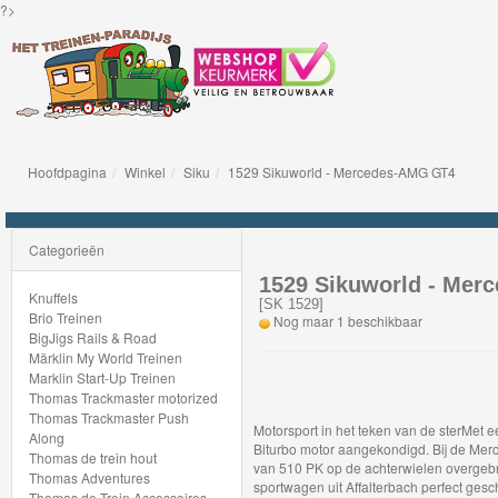
?>
Hoofdpagina
Winkel
Siku
1529 Sikuworld - Mercedes-AMG GT4
Knuffels
Brio
Categorieën
Treinen
1529 Sikuworld - Me
Knuffels
[
SK 1529
]
Brio Treinen
Nog maar 1 beschikbaar
BigJigs
BigJigs Rails & Road
Märklin My World Treinen
Rails
Marklin Start-Up Treinen
&
Thomas Trackmaster motorized
Thomas Trackmaster Push
Road
Motorsport in het teken van de sterMet ee
Along
Biturbo motor aangekondigd. Bij de M
Thomas de trein hout
van 510 PK op de achterwielen overgebra
Märklin
Thomas Adventures
sportwagen uit Affalterbach perfect gesch
Thomas de Trein Accessoires