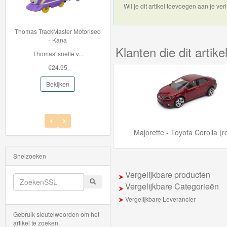
Wil je dit artikel toevoegen aan je verl
Thomas
de
ter Motorised
BJT263 Bigjigstrein tunnel -
na
Mountain Rescue
trein
Klanten die dit arti
elle v...
Deze houten Mountain...
hout
95
€22.96
Thomas
ken
Bekijken
Adventures
Thomas
Majorette - Toyota Corolla (r
de
Trein
Snelzoeken
Accessoires
Vergelijkbare producten
Vergelijkbare Categorieën
Thomas
Vergelijkbare Leverancier
de
Gebruik sleutelwoorden om het
Trein
artikel te zoeken.