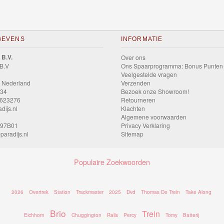
GEVENS
INFORMATIE
 B.V.
Over ons
 B.V
Ons Spaarprogramma: Bonus Punten
Veelgestelde vragen
 Nederland
Verzenden
034
Bezoek onze Showroom!
9623276
Retourneren
dijs.nl
Klachten
Algemene voorwaarden
597B01
Privacy Verklaring
paradijs.nl
Sitemap
Populaire Zoekwoorden
2026
Overtrek
Station
Trackmaster
2025
Dvd
Thomas De Trein
Take Along
Brio
Trein
Eichhorn
Chuggington
Rails
Percy
Tomy
Batterij