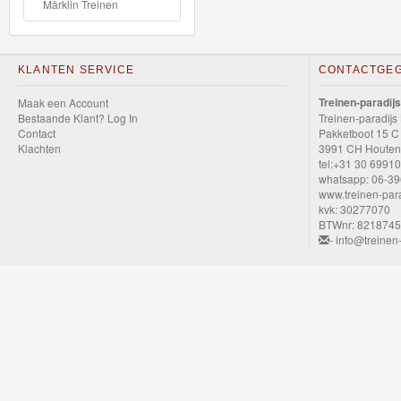
Märklin Treinen
Nieuwe
artikelen
2023
KLANTEN SERVICE
CONTACTGE
Treinen-paradijs
Maak een Account
Bestaande Klant? Log In
Treinen-paradijs
GraviTrax
Contact
Pakketboot 15 C
Klachten
3991 CH Houten
tel:+31 30 6991
Little
whatsapp: 06-3
Dutch
www.treinen-para
kvk: 30277070
BTWnr: 821874
Super
- info@treinen-
Mario
Disney
Cars
3
Aanbiedingen