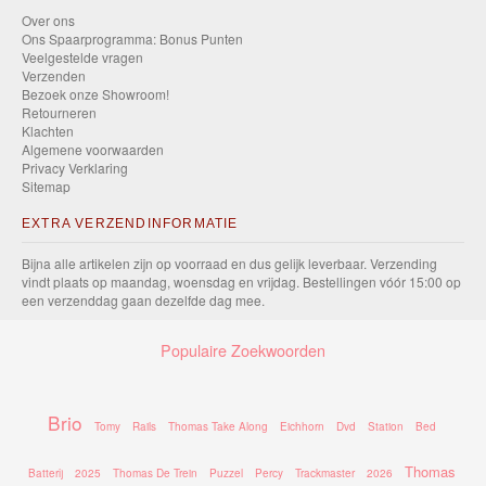
Over ons
Ons Spaarprogramma: Bonus Punten
Veelgestelde vragen
Verzenden
Bezoek onze Showroom!
Retourneren
Klachten
Algemene voorwaarden
Privacy Verklaring
Sitemap
EXTRA VERZENDINFORMATIE
Bijna alle artikelen zijn op voorraad en dus gelijk leverbaar. Verzending
vindt plaats op maandag, woensdag en vrijdag. Bestellingen vóór 15:00 op
een verzenddag gaan dezelfde dag mee.
Populaire Zoekwoorden
Brio
Tomy
Rails
Thomas Take Along
Eichhorn
Dvd
Station
Bed
Thomas
Batterij
2025
Thomas De Trein
Puzzel
Percy
Trackmaster
2026