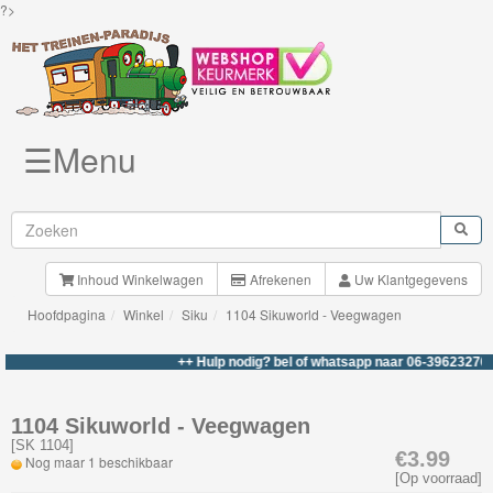
?>
☰Menu
Knuffels
Brio
Treinen
Inhoud Winkelwagen
Afrekenen
Uw Klantgegevens
Hoofdpagina
Winkel
Siku
1104 Sikuworld - Veegwagen
BigJigs
Rails
++ Hulp nodig? bel of whatsapp naar 06-39623276 +++
&
Road
1104 Sikuworld - Veegwagen
[
SK 1104
]
€3.99
Nog maar 1 beschikbaar
Märklin
[Op voorraad]