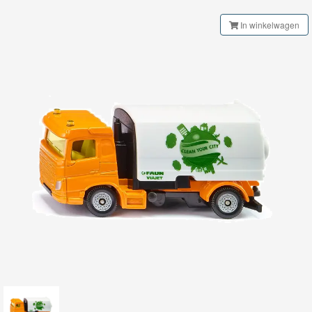
My
In winkelwagen
World
Treinen
Marklin
Start-
Up
Treinen
Thomas
Trackmaster
motorized
Thomas
Trackmaster
Push
Along