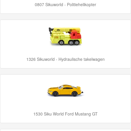
Minis
0807 Sikuworld - Politiehelikopter
Houten
Speelgoed
Thomas
Pre-
School
1326 Sikuworld - Hydraulische takelwagen
Chuggington
Hot
Wheels
Majorette
autos
1530 Siku World Ford Mustang GT
Siku