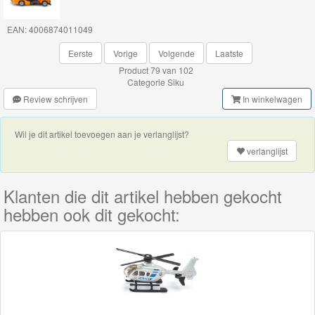
Thomas
EAN: 4006874011049
de
Eerste
Vorige
Volgende
Laatste
trein
Product 79 van 102
Categorie
Siku
hout
Review schrijven
In winkelwagen
Thomas
Wil je dit artikel toevoegen aan je verlanglijst?
Adventures
verlanglijst
Thomas
de
Klanten die dit artikel hebben gekocht
Trein
hebben ook dit gekocht:
Accessoires
Thomas
de
Trein