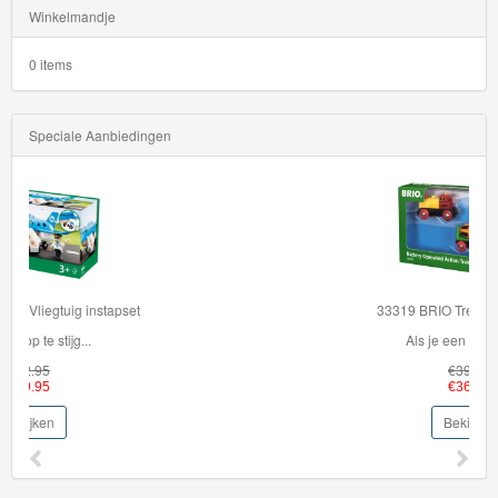
Winkelmandje
0 items
Speciale Aanbiedingen
33319 BRIO Trein op batterijen
Als je een nieuwe tr...
€39.95
€36.95
Bekijken