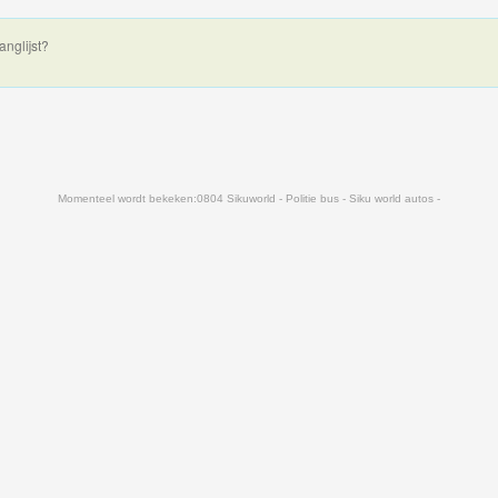
anglijst?
Momenteel wordt bekeken:
0804 Sikuworld - Politie bus - Siku world autos -