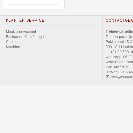
Nieuwe
artikelen
KLANTEN SERVICE
CONTACTGE
2023
Treinen-paradijs
Maak een Account
Bestaande Klant? Log In
Treinen-paradijs
Contact
Pakketboot 15 C
GraviTrax
Klachten
3991 CH Houten
tel:+31 30 6991
Little
whatsapp: 06-3
www.treinen-para
Dutch
kvk: 30277070
BTWnr: 821874
- info@treinen-
Super
Mario
Disney
Cars
3
Aanbiedingen