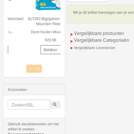
Thomas
Wil je dit artikel toevoegen aan je verl
de
BJT263 Bigjigstrein tunnel -
Mountain Rescue
trein
Deze houten Mountain...
Vergelijkbare producten
hout
Vergelijkbare Categorieën
€22.96
Vergelijkbare Leverancier
Thomas
Bekijken
Adventures
Thomas
de
Trein
Snelzoeken
Accessoires
Thomas
de
Gebruik sleutelwoorden om het
Trein
artikel te zoeken.