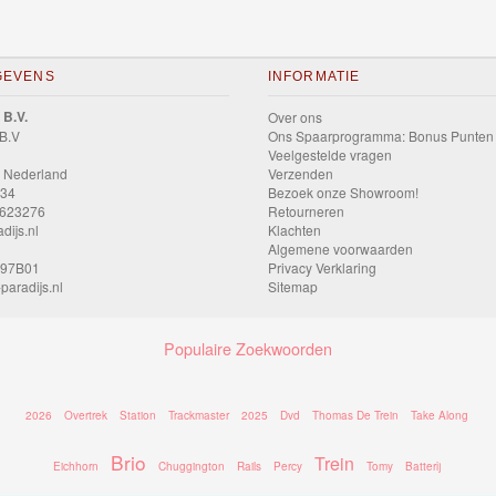
GEVENS
INFORMATIE
 B.V.
Over ons
 B.V
Ons Spaarprogramma: Bonus Punten
Veelgestelde vragen
 Nederland
Verzenden
034
Bezoek onze Showroom!
9623276
Retourneren
dijs.nl
Klachten
Algemene voorwaarden
597B01
Privacy Verklaring
paradijs.nl
Sitemap
Populaire Zoekwoorden
2026
Overtrek
Station
Trackmaster
2025
Dvd
Thomas De Trein
Take Along
Brio
Trein
Eichhorn
Chuggington
Rails
Percy
Tomy
Batterij