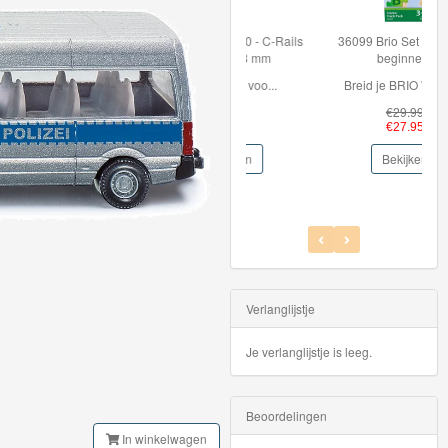
36099 Brio Set rails voor
beginners
Breid je BRIO World ...
€29.99
€27.95
Bekijken
Verlanglijstje
Je verlanglijstje is leeg.
Beoordelingen
In winkelwagen