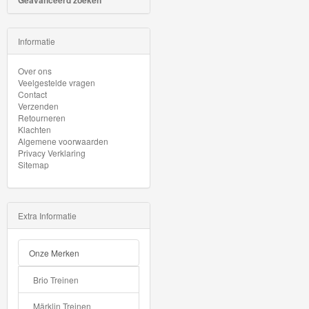
Geavanceerd zoeken
Minis
Houten
Informatie
Speelgoed
Over ons
Veelgestelde vragen
Thomas
Contact
Verzenden
Pre-
Retourneren
School
Klachten
Algemene voorwaarden
Privacy Verklaring
Chuggington
Sitemap
Hot
Wheels
Extra Informatie
Majorette
Onze Merken
autos
Brio Treinen
Siku
Märklin Treinen