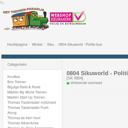
?>
Hoofdpagina
Winkel
Siku
0804 Sikuworld - Politie bus
Knuffels
Brio
Categorieën
Treinen
0804 Sikuworld - Polit
Knuffels
[
SK 0804
]
Brio Treinen
Voldoende voorraad
BigJigs
BigJigs Rails & Road
Märklin My World Treinen
Rails
Marklin Start-Up Treinen
&
Thomas Trackmaster motorized
Thomas Trackmaster Push
Road
Along
Thomas de trein hout
Märklin
Thomas Adventures
Thomas de Trein Accessoires