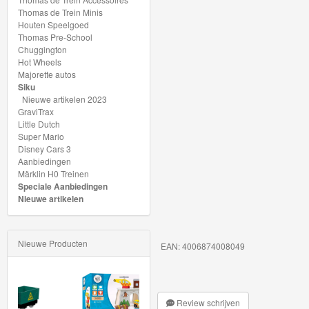
My
Thomas de Trein Minis
Houten Speelgoed
World
Thomas Pre-School
Treinen
Chuggington
Hot Wheels
Majorette autos
Marklin
Siku
Start-
Nieuwe artikelen 2023
GraviTrax
Up
Little Dutch
Super Mario
Treinen
Disney Cars 3
Aanbiedingen
Thomas
Märklin H0 Treinen
Speciale Aanbiedingen
Trackmaster
Nieuwe artikelen
motorized
Thomas
Nieuwe Producten
EAN: 4006874008049
Trackmaster
Push
Along
Review schrijven