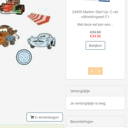
24900 Marklin Start Up: C-rail
Hot Wheels Auto - Cyber
uitbreidingsset C1
Speeder
Met deze set kan een...
Hot Wheels auto Ser...
€39.99
€5.95
€34.95
€2.99
Bekijken
Bekijken
Verlanglijstje
Je verlanglijstje is leeg.
In winkelwagen
Beoordelingen