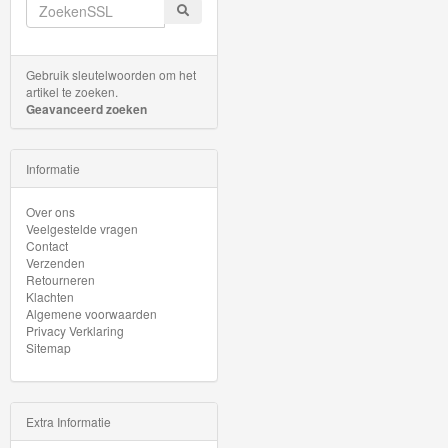
Minis
Houten
Gebruik sleutelwoorden om het
Speelgoed
artikel te zoeken.
Geavanceerd zoeken
Thomas
Pre-
Informatie
School
Over ons
Veelgestelde vragen
Chuggington
Contact
Verzenden
Hot
Retourneren
Klachten
Wheels
Algemene voorwaarden
Privacy Verklaring
Sitemap
Majorette
autos
Extra Informatie
Siku