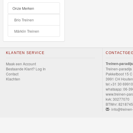
GraviTrax
Onze Merken
Little
Brio Treinen
Dutch
Märklin Treinen
Super
Mario
KLANTEN SERVICE
CONTACTGE
Disney
Treinen-paradijs
Maak een Account
Bestaande Klant? Log In
Treinen-paradijs
Cars
Contact
Pakketboot 15 C
Klachten
3991 CH Houten
3
tel:+31 30 6991
whatsapp: 06-3
Cars
www.treinen-para
kvk: 30277070
die-
BTWnr: 821874
- info@treinen-
cast
auto