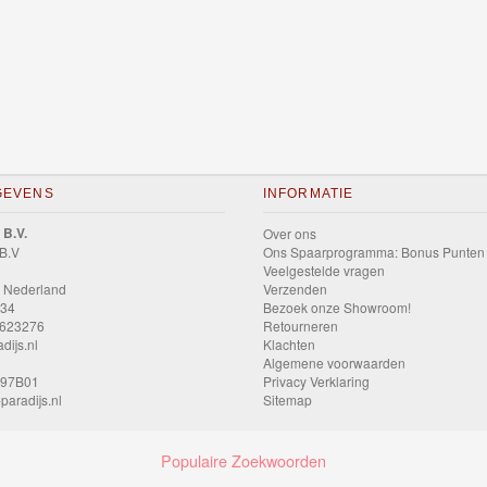
GEVENS
INFORMATIE
 B.V.
Over ons
 B.V
Ons Spaarprogramma: Bonus Punten
Veelgestelde vragen
 Nederland
Verzenden
034
Bezoek onze Showroom!
9623276
Retourneren
dijs.nl
Klachten
Algemene voorwaarden
597B01
Privacy Verklaring
paradijs.nl
Sitemap
Populaire Zoekwoorden