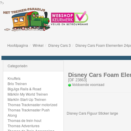
?>
Hoofdpagina
Winkel
Disney Cars 3
Disney Cars Foam Elementen 24p
Knuffels
Brio
Categorieën
Treinen
Disney Cars Foam Ele
Knuffels
[
DF 23863
]
Brio Treinen
Voldoende voorraad
BigJigs
BigJigs Rails & Road
Märklin My World Treinen
Rails
Marklin Start-Up Treinen
&
Thomas Trackmaster motorized
Thomas Trackmaster Push
Road
Disney Cars Figuur Sticker large
Along
Thomas de trein hout
Märklin
Thomas Adventures
Thomas de Trein Accessoires