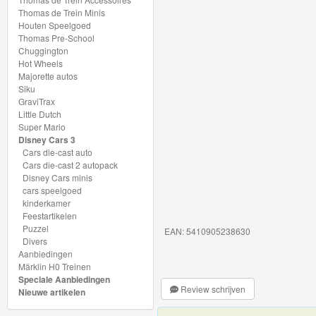
My
Thomas de Trein Minis
Houten Speelgoed
World
Thomas Pre-School
Treinen
Chuggington
Hot Wheels
Majorette autos
Marklin
Siku
Start-
GraviTrax
Little Dutch
Up
Super Mario
Disney Cars 3
Treinen
Cars die-cast auto
Cars die-cast 2 autopack
Thomas
Disney Cars minis
cars speelgoed
Trackmaster
kinderkamer
motorized
Feestartikelen
Puzzel
EAN: 5410905238630
Divers
Thomas
Aanbiedingen
Trackmaster
Märklin H0 Treinen
Speciale Aanbiedingen
Push
Review schrijven
Nieuwe artikelen
Along