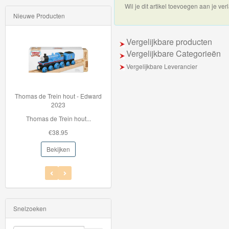
Wil je dit artikel toevoegen aan je verl
Nieuwe Producten
Thomas
de
Vergelijkbare producten
trein
Vergelijkbare Categorieën
hout
Vergelijkbare Leverancier
Thomas
ut - Edward
72050 Märklin H0 - Massaveren
Adventures
(5 stuks)
 hout...
Voor de interieurver...
Thomas
€17.99
de
n
Bekijken
Trein
Accessoires
Thomas
de
Snelzoeken
Trein