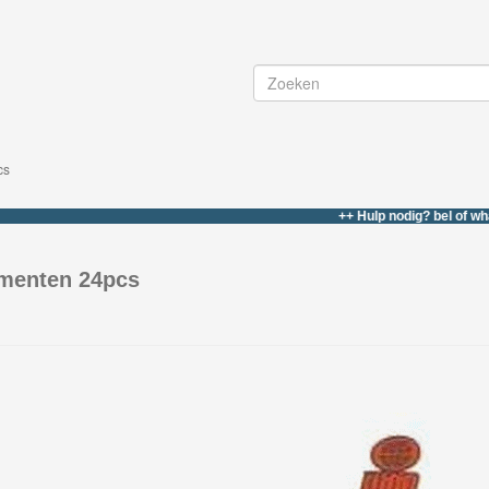
cs
++ Hulp nodig? bel of whatsapp 
menten 24pcs