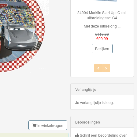
24904 Marklin Start Up: C-rail
Hot 
uitbreidingsset C4
Met deze uitbreidng ...
Hot
€119.99
€99.99
Bekijken
Verlanglijstje
Je verlanglijstje is leeg.
Beoordelingen
In winkelwagen
Schrijf een beoordeling over