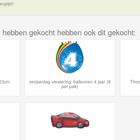
anglijst?
kel hebben gekocht hebben ook dit gekocht:
 23cm
verjaardag versiering: ballonnen 4 jaar (8
Thom
per pak)