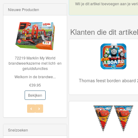
Wil je dit artikel toevoegen aan je verl
Nieuwe Producten
Thomas
de
trein
Klanten die dit arti
hout
Thomas
72219 Marklin My World
Hot Wheels Auto - Cyber
Adventures
brandweerkazerne met licht- en
Speeder
geluidsfuncties
Hot Wheels auto Ser...
Thomas
Welkom in de brandwe...
€5.95
Thomas feest borden aboard
de
€39.95
€2.99
Trein
Bekijken
Bekijken
Accessoires
Thomas
de
Snelzoeken
Trein