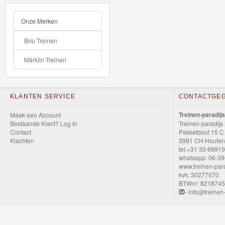
GraviTrax
Onze Merken
Little
Brio Treinen
Dutch
Märklin Treinen
Super
Mario
KLANTEN SERVICE
CONTACTGE
Disney
Treinen-paradijs
Maak een Account
Cars
Bestaande Klant? Log In
Treinen-paradijs
Contact
Pakketboot 15 C
3
Klachten
3991 CH Houten
tel:+31 30 6991
whatsapp: 06-3
Cars
www.treinen-para
die-
kvk: 30277070
BTWnr: 821874
cast
- info@treinen-
auto