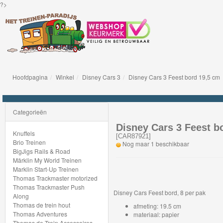
?>
Hoofdpagina
Winkel
Disney Cars 3
Disney Cars 3 Feest bord 19,5 cm
Knuffels
Brio
Categorieën
Treinen
Disney Cars 3 Feest b
Knuffels
[
CAR87921
]
Brio Treinen
Nog maar 1 beschikbaar
BigJigs
BigJigs Rails & Road
Märklin My World Treinen
Rails
Marklin Start-Up Treinen
&
Thomas Trackmaster motorized
Thomas Trackmaster Push
Road
Disney Cars Feest bord, 8 per pak
Along
Thomas de trein hout
afmeting: 19.5 cm
Märklin
Thomas Adventures
materiaal: papier
Thomas de Trein Accessoires