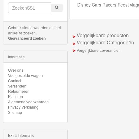
Minis
Disney Cars Racers Feest vlagg
Houten
Speelgoed
Gebruik sleutelwoorden om het
artikel te zoeken.
Vergelijkbare producten
Geavanceerd zoeken
Thomas
Vergelijkbare Categorieën
Pre-
Vergelijkbare Leverancier
Informatie
School
Over ons
Chuggington
Veelgestelde vragen
Contact
Hot
Verzenden
Retourneren
Wheels
Klachten
Algemene voorwaarden
Privacy Verklaring
Majorette
Sitemap
autos
Siku
Extra Informatie