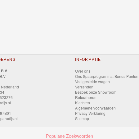
GEVENS
INFORMATIE
 B.V.
Over ons
 B.V
Ons Spaarprogramma: Bonus Punten
Veelgestelde vragen
 Nederland
Verzenden
034
Bezoek onze Showroom!
9623276
Retourneren
dijs.nl
Klachten
Algemene voorwaarden
597B01
Privacy Verklaring
paradijs.nl
Sitemap
Populaire Zoekwoorden