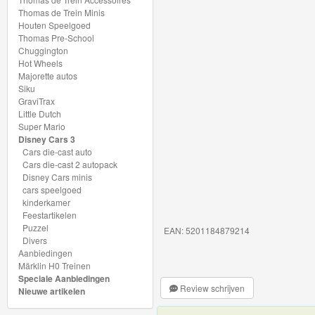
My
Thomas de Trein Minis
Houten Speelgoed
World
Thomas Pre-School
Treinen
Chuggington
Hot Wheels
Majorette autos
Marklin
Siku
Start-
GraviTrax
Little Dutch
Up
Super Mario
Disney Cars 3
Treinen
Cars die-cast auto
Cars die-cast 2 autopack
Thomas
Disney Cars minis
cars speelgoed
Trackmaster
kinderkamer
motorized
Feestartikelen
Puzzel
EAN: 5201184879214
Divers
Thomas
Aanbiedingen
Trackmaster
Märklin H0 Treinen
Speciale Aanbiedingen
Push
Review schrijven
Nieuwe artikelen
Along