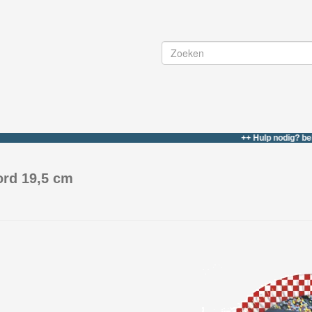
++ Hulp nodig? bel of what
ord 19,5 cm