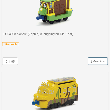
Thomas
de
trein
hout
LC54008 Sophie (Zephie) (Chuggington Die-Cast)
Thomas
Uitverkocht
Adventures
-
Thomas
Meer info
€11.95
de
Trein
Accessoires
Thomas
de
Trein