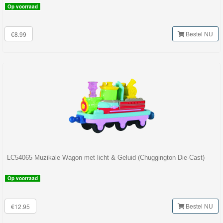
Op voorraad
Bestel NU
€8.99
LC54065 Muzikale Wagon met licht & Geluid (Chuggington Die-Cast)
Op voorraad
Bestel NU
€12.95