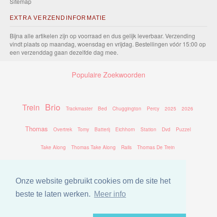
Sitemap
EXTRA VERZENDINFORMATIE
Bijna alle artikelen zijn op voorraad en dus gelijk leverbaar. Verzending
vindt plaats op maandag, woensdag en vrijdag. Bestellingen vóór 15:00 op
een verzenddag gaan dezelfde dag mee.
Populaire Zoekwoorden
Brio
Trein
Trackmaster
Bed
Chuggington
Percy
2025
2026
Thomas
Overtrek
Tomy
Batterij
Eichhorn
Station
Dvd
Puzzel
Take Along
Thomas Take Along
Rails
Thomas De Trein
Onze website gebruikt cookies om de site het
beste te laten werken.
Meer info