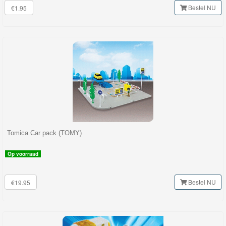
Bestel NU
€1.95
Tomica Car pack (TOMY)
Op voorraad
Bestel NU
€19.95