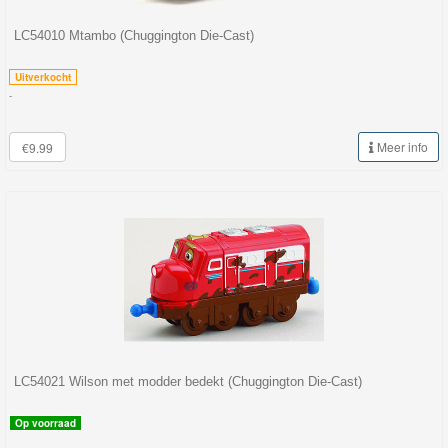
Minis
LC54010 Mtambo (Chuggington Die-Cast)
Houten
Uitverkocht
Speelgoed
-
Thomas
Meer info
€9.99
Pre-
School
Chuggington
Hot
Wheels
Majorette
autos
LC54021 Wilson met modder bedekt (Chuggington Die-Cast)
Siku
Op voorraad