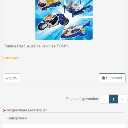
Tomica Rescue police vehicles(TOMY)
Uitverkocht
-
Reserveer
€12.95
Pagina(s) gevonden:
(current)
«
1
»
Vergelijkbare Leverancier
Categorieën