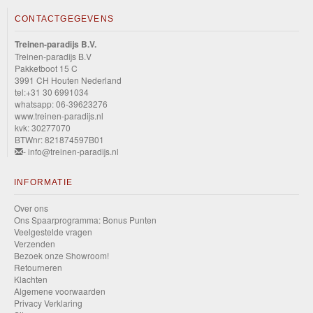
CONTACTGEGEVENS
Treinen-paradijs B.V.
Treinen-paradijs B.V
Pakketboot 15 C
3991 CH Houten Nederland
tel:+31 30 6991034
whatsapp: 06-39623276
www.treinen-paradijs.nl
kvk: 30277070
BTWnr: 821874597B01
- info@treinen-paradijs.nl
INFORMATIE
Over ons
Ons Spaarprogramma: Bonus Punten
Veelgestelde vragen
Verzenden
Bezoek onze Showroom!
Retourneren
Klachten
Algemene voorwaarden
Privacy Verklaring