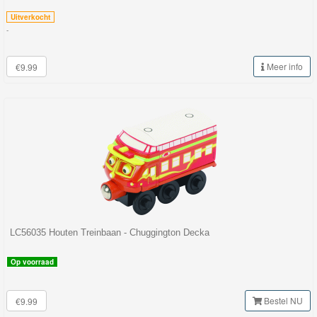
Uitverkocht
-
Meer info
€9.99
LC56035 Houten Treinbaan - Chuggington Decka
Op voorraad
Bestel NU
€9.99