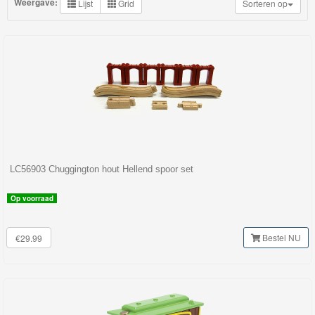
Weergave:
Lijst
Grid
Sorteren op
My
World
Treinen
Marklin
Start-
Up
Treinen
LC56903 Chuggington hout Hellend spoor set
Thomas
Trackmaster
Op voorraad
motorized
Bestel NU
€29.99
Thomas
Trackmaster
Push
Along