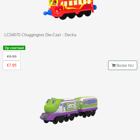
LC54070 Chuggington Die-Cast - Decka
Op voorraad
€9.99
Bestel NU
€7.95