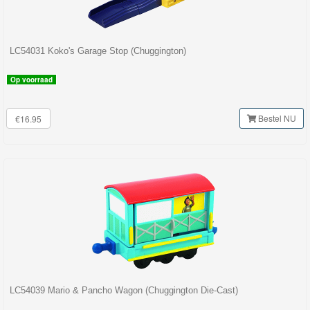
LC54031 Koko's Garage Stop (Chuggington)
Op voorraad
Bestel NU
€16.95
LC54039 Mario & Pancho Wagon (Chuggington Die-Cast)