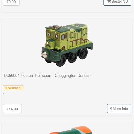
Bestel NU
€9.99
LC56004 Houten Treinbaan - Chuggington Dunbar
Uitverkocht
-
Meer info
€14.99