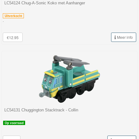
LC54124 Chug-A-Sonic Koko met Aanhanger
Uitverkocht
-
Meer info
€12.95
LC54131 Chuggington Stacktrack - Collin
Op voorraad