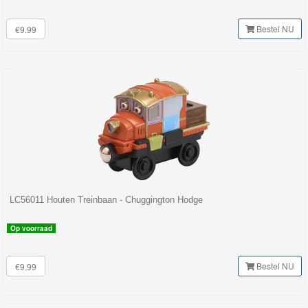
Bestel NU
€9.99
LC56011 Houten Treinbaan - Chuggington Hodge
Op voorraad
Bestel NU
€9.99