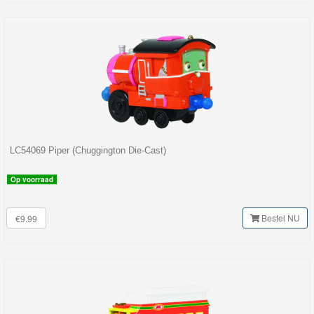
LC54069 Piper (Chuggington Die-Cast)
Op voorraad
Bestel NU
€9.99