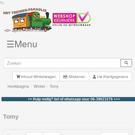
?>
☰Menu
Knuffels
Brio
Treinen
Inhoud Winkelwagen
Afrekenen
Uw Klantgegevens
Hoofdpagina
Winkel
Tomy
BigJigs
Rails
++ Hulp nodig? bel of whatsapp naar 06-39623276 +++
&
Road
Tomy
Märklin