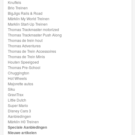
Knuffels
Brio Treinen
BigJigs Rails & Road
Märklin My World Treinen
Marklin Start-Up Treinen
Thomas Trackmaster motorized
Thomas Trackmaster Push Along
Thomas de trein hout
Thomas Adventures
Thomas de Trein Accessoires
Thomas de Trein Minis
Houten Speelgoed
Thomas Pre-School
Chuggington
Hot Wheels
Majorette autos
Siku
GraviTrax
Little Dutch
Super Mario
Disney Cars 3
Aanbiedingen
Märklin H0 Treinen
Speciale Aanbiedingen
Nieuwe artikelen