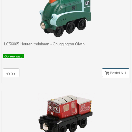
LC56005 Houten treinbaan - Chuggington Olwin
Op voorraad
Bestel NU
€9.99