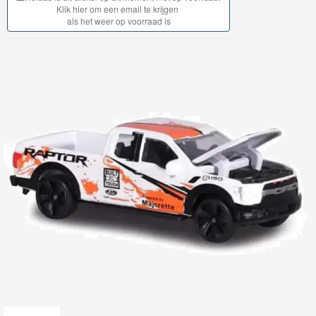
My
Klik hier om een email te krijgen
als het weer op voorraad is
World
Treinen
Marklin
Start-
Up
Treinen
Thomas
Trackmaster
motorized
Thomas
Trackmaster
Push
Along