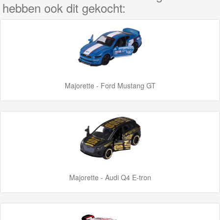
hebben ook dit gekocht:
GraviTrax
Little
Dutch
Super
Mario
Majorette - Ford Mustang GT
Disney
Cars
3
Aanbiedingen
Majorette - Audi Q4 E-tron
Märklin
H0
Treinen