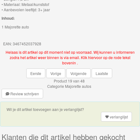
Minis
• Materiaal: Metaal/kunststof
• Aanbevolen leeftijd: 3+ jaar
Houten
Inhoud:
Speelgoed
1 Majorette auto
Thomas
EAN: 3467452037928
Pre-
Helaas is dit artikel op dit moment niet op voorraad. Wij kunnen u informeren
zodra het artikel weer binnen is via email. Klik hiervoor op de rode tekst
School
bovenin .
Chuggington
Eerste
Vorige
Volgende
Laatste
Product 19 van 48
Hot
Categorie
Majorette autos
Review schrijven
Wheels
Majorette
Wil je dit artikel toevoegen aan je verlanglijst?
verlanglijst
autos
Siku
Klanten die dit artikel hebben gekocht