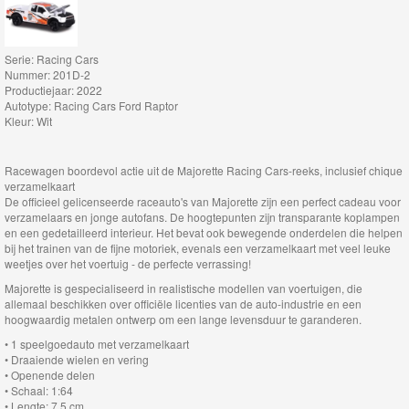
Thomas
de
Serie: Racing Cars
Nummer: 201D-2
trein
Productiejaar: 2022
Autotype: Racing Cars Ford Raptor
hout
Kleur: Wit
Thomas
Racewagen boordevol actie uit de Majorette Racing Cars-reeks, inclusief chique
Adventures
verzamelkaart
De officieel gelicenseerde raceauto's van Majorette zijn een perfect cadeau voor
Thomas
verzamelaars en jonge autofans. De hoogtepunten zijn transparante koplampen
en een gedetailleerd interieur. Het bevat ook bewegende onderdelen die helpen
de
bij het trainen van de fijne motoriek, evenals een verzamelkaart met veel leuke
weetjes over het voertuig - de perfecte verrassing!
Trein
Majorette is gespecialiseerd in realistische modellen van voertuigen, die
Accessoires
allemaal beschikken over officiële licenties van de auto-industrie en een
hoogwaardig metalen ontwerp om een ​​lange levensduur te garanderen.
Thomas
• 1 speelgoedauto met verzamelkaart
• Draaiende wielen en vering
de
• Openende delen
Trein
• Schaal: 1:64
• Lengte: 7,5 cm