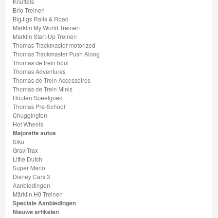
Knuffels
Brio Treinen
BigJigs Rails & Road
Märklin My World Treinen
Marklin Start-Up Treinen
Thomas Trackmaster motorized
Thomas Trackmaster Push Along
Thomas de trein hout
Thomas Adventures
Thomas de Trein Accessoires
Thomas de Trein Minis
Houten Speelgoed
Thomas Pre-School
Chuggington
Hot Wheels
Majorette autos
Siku
GraviTrax
Little Dutch
Super Mario
Disney Cars 3
Aanbiedingen
Märklin H0 Treinen
Speciale Aanbiedingen
Nieuwe artikelen