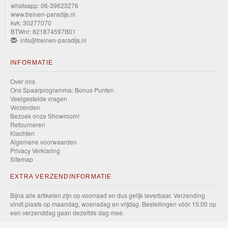
whatsapp: 06-39623276
www.treinen-paradijs.nl
kvk: 30277070
BTWnr: 821874597B01
- info@treinen-paradijs.nl
INFORMATIE
Over ons
Ons Spaarprogramma: Bonus Punten
Veelgestelde vragen
Verzenden
Bezoek onze Showroom!
Retourneren
Klachten
Algemene voorwaarden
Privacy Verklaring
Sitemap
EXTRA VERZENDINFORMATIE
Bijna alle artikelen zijn op voorraad en dus gelijk leverbaar. Verzending
vindt plaats op maandag, woensdag en vrijdag. Bestellingen vóór 15:00 op
een verzenddag gaan dezelfde dag mee.