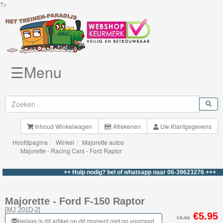
?>
☰Menu
Knuffels
Brio
Treinen
Inhoud Winkelwagen
Afrekenen
Uw Klantgegevens
Hoofdpagina
Winkel
Majorette autos
BigJigs
Majorette - Racing Cars - Ford Raptor
Rails
++ Hulp nodig? bel of whatsapp naar 06-39623276 +++
&
Road
Majorette - Ford F-150 Raptor
[
MJ 201D-2
]
Märklin
€5.95
€9.95
Helaas is dit artikel op dit moment niet op voorraad.