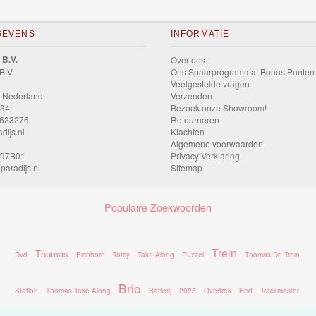
GEVENS
INFORMATIE
 B.V.
Over ons
 B.V
Ons Spaarprogramma: Bonus Punten
Veelgestelde vragen
 Nederland
Verzenden
034
Bezoek onze Showroom!
9623276
Retourneren
dijs.nl
Klachten
Algemene voorwaarden
597B01
Privacy Verklaring
paradijs.nl
Sitemap
Populaire Zoekwoorden
Trein
Thomas
Dvd
Eichhorn
Tomy
Take Along
Puzzel
Thomas De Trein
Brio
Station
Thomas Take Along
Batterij
2025
Overtrek
Bed
Trackmaster