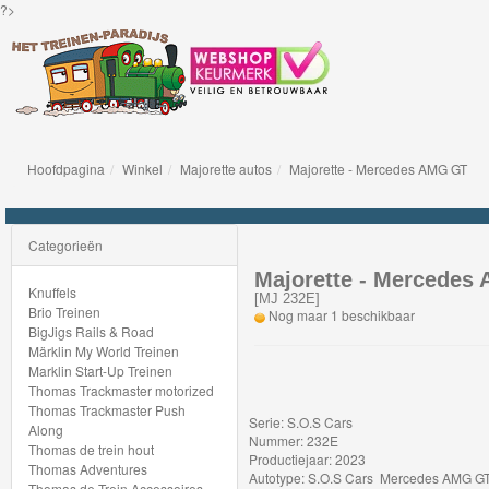
?>
Hoofdpagina
Winkel
Majorette autos
Majorette - Mercedes AMG GT
Knuffels
Brio
Categorieën
Treinen
Majorette - Mercedes
Knuffels
[
MJ 232E
]
Brio Treinen
Nog maar 1 beschikbaar
BigJigs
BigJigs Rails & Road
Märklin My World Treinen
Rails
Marklin Start-Up Treinen
&
Thomas Trackmaster motorized
Thomas Trackmaster Push
Road
Serie: S.O.S Cars
Along
Nummer: 232E
Thomas de trein hout
Productiejaar: 2023
Märklin
Thomas Adventures
Autotype: S.O.S Cars Mercedes AMG G
Thomas de Trein Accessoires