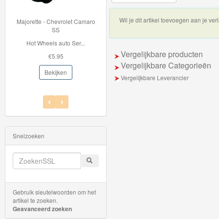
Thomas
Wil je dit artikel toevoegen aan je verl
Majorette - Chevrolet Camaro
33996 BRIO Container Kraan
de
SS
Met de 33996 Contain...
Hot Wheels auto Ser...
trein
€42.95
Vergelijkbare producten
€5.95
hout
Bekijken
Vergelijkbare Categorieën
Bekijken
Vergelijkbare Leverancier
Thomas
Adventures
Thomas
de
Snelzoeken
Trein
Accessoires
Thomas
Gebruik sleutelwoorden om het
de
artikel te zoeken.
Geavanceerd zoeken
Trein