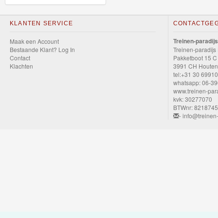
GraviTrax
KLANTEN SERVICE
CONTACTGE
Little
Treinen-paradijs
Maak een Account
Dutch
Bestaande Klant? Log In
Treinen-paradijs
Contact
Pakketboot 15 C
Klachten
3991 CH Houten
Super
tel:+31 30 6991
Mario
whatsapp: 06-3
www.treinen-para
kvk: 30277070
Disney
BTWnr: 821874
- info@treinen-
Cars
3
Aanbiedingen
Märklin
H0
Treinen