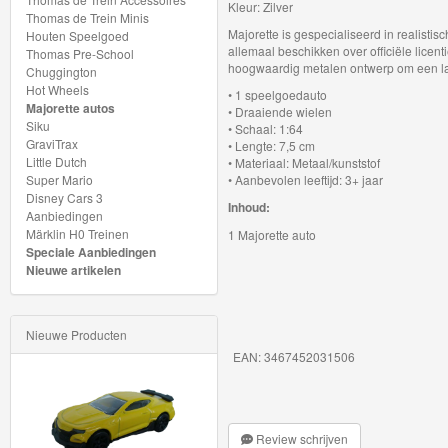
Kleur: Zilver
My
Thomas de Trein Minis
Majorette is gespecialiseerd in realisti
Houten Speelgoed
World
allemaal beschikken over officiële licent
Thomas Pre-School
Treinen
hoogwaardig metalen ontwerp om een ​​l
Chuggington
Hot Wheels
• 1 speelgoedauto
Majorette autos
Marklin
• Draaiende wielen
Siku
• Schaal: 1:64
Start-
GraviTrax
• Lengte: 7,5 cm
Little Dutch
• Materiaal: Metaal/kunststof
Up
Super Mario
• Aanbevolen leeftijd: 3+ jaar
Disney Cars 3
Treinen
Inhoud:
Aanbiedingen
Märklin H0 Treinen
1 Majorette auto
Thomas
Speciale Aanbiedingen
Nieuwe artikelen
Trackmaster
motorized
Nieuwe Producten
Thomas
EAN: 3467452031506
Trackmaster
Push
Along
Review schrijven