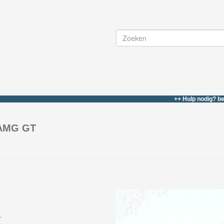
++ Hulp nodig? bel of wha
 AMG GT
T