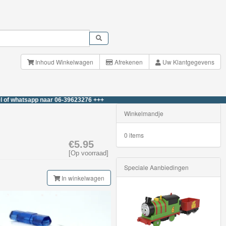
Inhoud Winkelwagen
Afrekenen
Uw Klantgegevens
tsapp naar 06-39623276 +++
Winkelmandje
0 items
€5.95
[Op voorraad]
Speciale Aanbiedingen
In winkelwagen