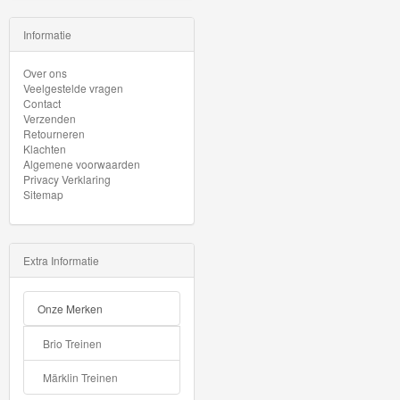
Minis
Informatie
Houten
Over ons
Speelgoed
Veelgestelde vragen
Contact
Thomas
Verzenden
Retourneren
Pre-
Klachten
Algemene voorwaarden
School
Privacy Verklaring
Sitemap
Chuggington
Hot
Extra Informatie
Wheels
Onze Merken
Majorette
autos
Brio Treinen
Siku
Märklin Treinen