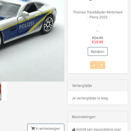
Thomas TrackMaster Motorised
36002 
- Percy 2022
Lig
-
Vol
;...
€24.95
€19.95
Bekijken
Verlanglijstje
Je verlanglijstje is leeg.
Beoordelingen
In winkelwagen
Schrijf een beoordeling over