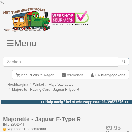
?>
☰Menu
Knuffels
Brio
Treinen
Inhoud Winkelwagen
Afrekenen
Uw Klantgegevens
Hoofdpagina
Winkel
Majorette autos
BigJigs
Majorette - Racing Cars - Jaguar F-Type R
Rails
++ Hulp nodig? bel of whatsapp naar 06-39623276 +++
&
Road
Majorette - Jaguar F-Type R
[
MJ 293B-4
]
Märklin
€9.95
Nog maar 1 beschikbaar