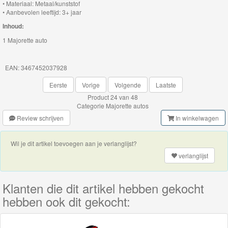
• Materiaal: Metaal/kunststof
Minis
• Aanbevolen leeftijd: 3+ jaar
Inhoud:
Houten
1 Majorette auto
Speelgoed
Thomas
EAN: 3467452037928
Pre-
Eerste
Vorige
Volgende
Laatste
School
Product 24 van 48
Categorie
Majorette autos
Chuggington
Review schrijven
In winkelwagen
Hot
Wil je dit artikel toevoegen aan je verlanglijst?
Wheels
verlanglijst
Majorette
Klanten die dit artikel hebben gekocht
autos
hebben ook dit gekocht:
Siku