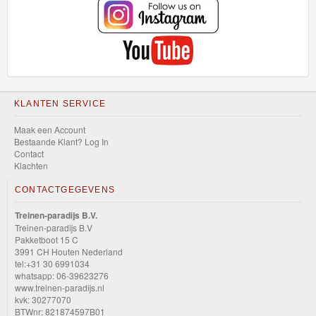
KLANTEN SERVICE
Maak een Account
Bestaande Klant? Log In
Contact
Klachten
CONTACTGEGEVENS
Treinen-paradijs B.V.
Treinen-paradijs B.V
Pakketboot 15 C
3991 CH Houten Nederland
tel:+31 30 6991034
whatsapp: 06-39623276
www.treinen-paradijs.nl
kvk: 30277070
BTWnr: 821874597B01