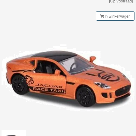
[Op voorraad]
My
World
In winkelwagen
Treinen
Marklin
Start-
Up
Treinen
Thomas
Trackmaster
motorized
Thomas
Trackmaster
Push
Along