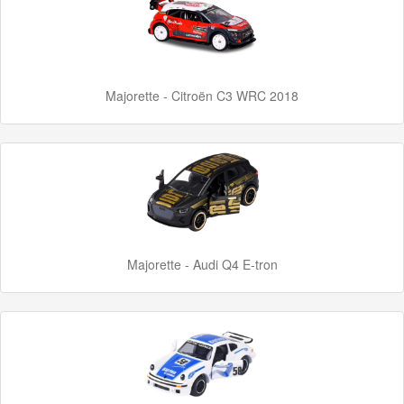
GraviTrax
Little
Dutch
Majorette - Citroën C3 WRC 2018
Super
Mario
Disney
Cars
3
Majorette - Audi Q4 E-tron
Aanbiedingen
Märklin
H0
Treinen