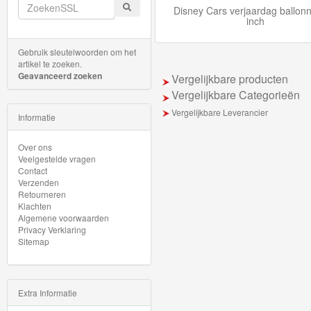
Minis
Disney Cars verjaardag ballon
inch
Houten
Gebruik sleutelwoorden om het
Speelgoed
artikel te zoeken.
Geavanceerd zoeken
Vergelijkbare producten
Thomas
Vergelijkbare Categorieën
Pre-
Vergelijkbare Leverancier
Informatie
School
Over ons
Veelgestelde vragen
Chuggington
Contact
Verzenden
Hot
Retourneren
Klachten
Wheels
Algemene voorwaarden
Privacy Verklaring
Sitemap
Majorette
autos
Extra Informatie
Siku