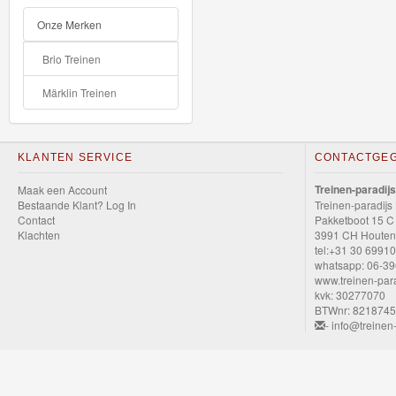
GraviTrax
Onze Merken
Little
Brio Treinen
Dutch
Märklin Treinen
Super
Mario
KLANTEN SERVICE
CONTACTGE
Disney
Treinen-paradijs
Maak een Account
Bestaande Klant? Log In
Treinen-paradijs
Cars
Contact
Pakketboot 15 C
Klachten
3991 CH Houten
3
tel:+31 30 6991
whatsapp: 06-3
Cars
www.treinen-para
kvk: 30277070
die-
BTWnr: 821874
- info@treinen-
cast
auto