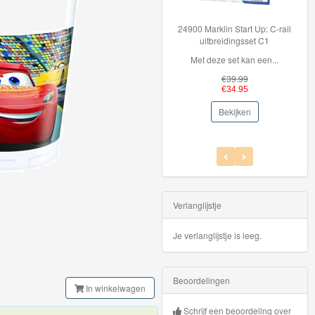
24900 Marklin Start Up: C-rail
Hot Wheels
uitbreidingsset C1
Sp
Met deze set kan een...
Hot Wheel
€39.99
€
€34.95
€
Bekijken
Be
Verlanglijstje
Je verlanglijstje is leeg.
Beoordelingen
In winkelwagen
Schrijf een beoordeling over