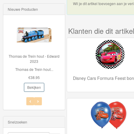
Wil je dit artikel toevoegen aan je verl
Nieuwe Producten
Thomas
de
trein
Klanten die dit arti
hout
Thomas
s de Trein hout - Edward
72050 Märklin H0 - Massaveren
Adventures
2023
(5 stuks)
omas de Trein hout...
Voor de interieurver...
Thomas
€38.95
€17.99
Disney Cars Formura Feest bo
de
Bekijken
Bekijken
Trein
Accessoires
Thomas
de
Snelzoeken
Trein