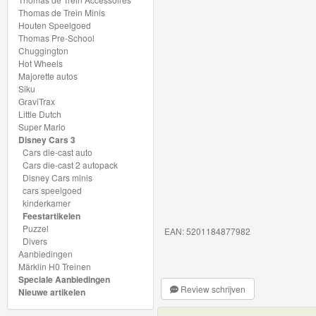
My
Thomas de Trein Minis
Houten Speelgoed
World
Thomas Pre-School
Treinen
Chuggington
Hot Wheels
Majorette autos
Marklin
Siku
Start-
GraviTrax
Little Dutch
Up
Super Mario
Disney Cars 3
Treinen
Cars die-cast auto
Cars die-cast 2 autopack
Thomas
Disney Cars minis
cars speelgoed
Trackmaster
kinderkamer
motorized
Feestartikelen
Puzzel
EAN: 5201184877982
Divers
Thomas
Aanbiedingen
Trackmaster
Märklin H0 Treinen
Speciale Aanbiedingen
Push
Review schrijven
Nieuwe artikelen
Along