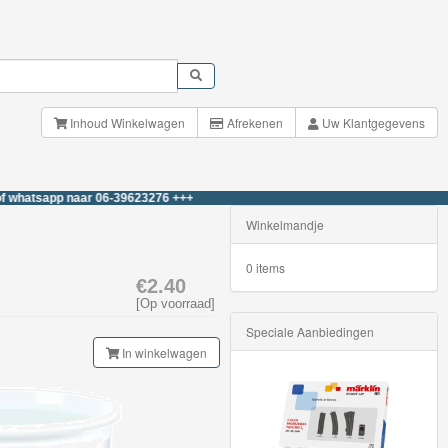
Inhoud Winkelwagen
Afrekenen
Uw Klantgegevens
app naar 06-39623276 +++
Winkelmandje
0 items
€2.40
[Op voorraad]
Speciale Aanbiedingen
In winkelwagen