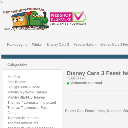
?>
Hoofdpagina
Winkel
Disney Cars 3
Feestartikelen
Disney Cars 3 Fe
Knuffels
Brio
Categorieën
Treinen
Disney Cars 3 Feest b
Knuffels
[
CAR87798
]
Brio Treinen
Voldoende voorraad
BigJigs
BigJigs Rails & Road
Märklin My World Treinen
Rails
Marklin Start-Up Treinen
&
Thomas Trackmaster motorized
Thomas Trackmaster Push
Road
Disney Cars Feest bekers, 8 per pak, 2
Along
Thomas de trein hout
Märklin
Thomas Adventures
Thomas de Trein Accessoires