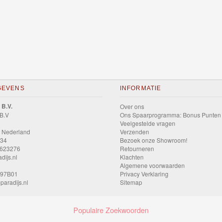
GEVENS
INFORMATIE
 B.V.
Over ons
 B.V
Ons Spaarprogramma: Bonus Punten
Veelgestelde vragen
 Nederland
Verzenden
034
Bezoek onze Showroom!
9623276
Retourneren
dijs.nl
Klachten
Algemene voorwaarden
597B01
Privacy Verklaring
paradijs.nl
Sitemap
Populaire Zoekwoorden