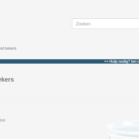
est bekers
++ Hulp nodig? bel of whats
ekers
00ml