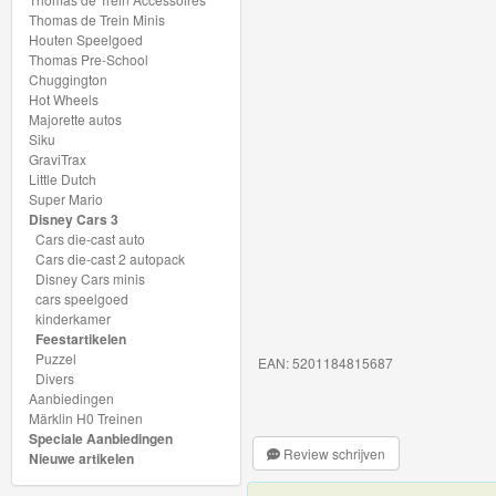
My
Thomas de Trein Minis
Houten Speelgoed
World
Thomas Pre-School
Treinen
Chuggington
Hot Wheels
Majorette autos
Marklin
Siku
Start-
GraviTrax
Little Dutch
Up
Super Mario
Disney Cars 3
Treinen
Cars die-cast auto
Cars die-cast 2 autopack
Thomas
Disney Cars minis
cars speelgoed
Trackmaster
kinderkamer
motorized
Feestartikelen
Puzzel
EAN: 5201184815687
Divers
Thomas
Aanbiedingen
Trackmaster
Märklin H0 Treinen
Speciale Aanbiedingen
Push
Review schrijven
Nieuwe artikelen
Along