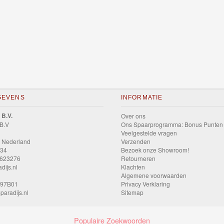
GEVENS
INFORMATIE
 B.V.
Over ons
 B.V
Ons Spaarprogramma: Bonus Punten
Veelgestelde vragen
 Nederland
Verzenden
034
Bezoek onze Showroom!
9623276
Retourneren
dijs.nl
Klachten
Algemene voorwaarden
597B01
Privacy Verklaring
paradijs.nl
Sitemap
Populaire Zoekwoorden