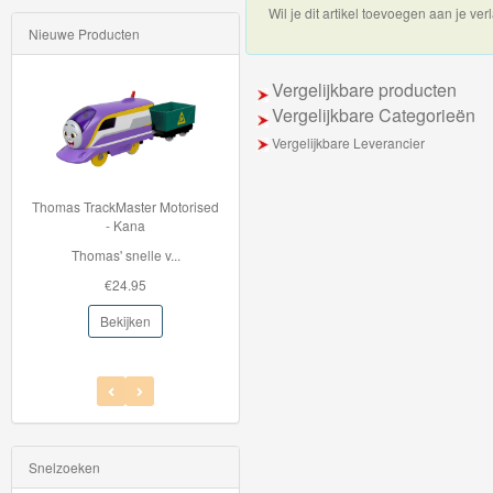
Wil je dit artikel toevoegen aan je verl
Nieuwe Producten
Thomas
de
Vergelijkbare producten
trein
Vergelijkbare Categorieën
hout
Vergelijkbare Leverancier
Thomas
Thomas TrackMaster Motorised
BJT263 Bigjigstrein tunnel -
Adventures
- Kana
Mountain Rescue
Thomas' snelle v...
Deze houten Mountain...
Thomas
€24.95
€22.96
de
Bekijken
Bekijken
Trein
Accessoires
Thomas
de
Snelzoeken
Trein