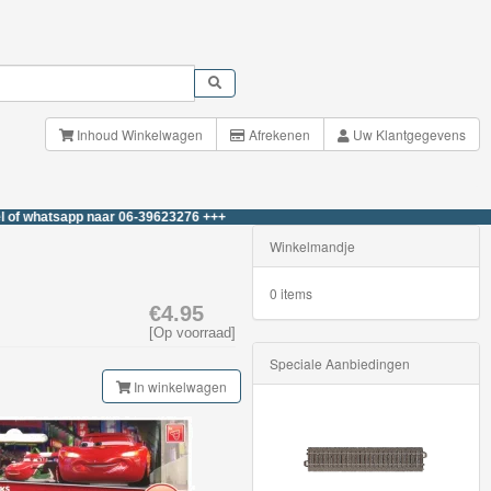
Inhoud Winkelwagen
Afrekenen
Uw Klantgegevens
sapp naar 06-39623276 +++
Winkelmandje
0 items
€4.95
[Op voorraad]
Speciale Aanbiedingen
In winkelwagen