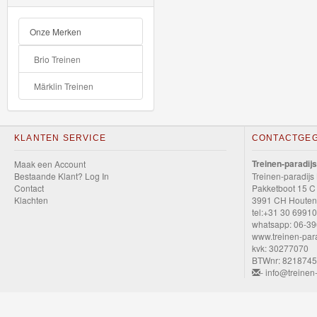
GraviTrax
Onze Merken
Little
Brio Treinen
Dutch
Märklin Treinen
Super
Mario
KLANTEN SERVICE
CONTACTGE
Disney
Treinen-paradijs
Maak een Account
Cars
Bestaande Klant? Log In
Treinen-paradijs
Contact
Pakketboot 15 C
3
Klachten
3991 CH Houten
tel:+31 30 6991
Cars
whatsapp: 06-3
www.treinen-para
die-
kvk: 30277070
BTWnr: 821874
cast
- info@treinen-
auto