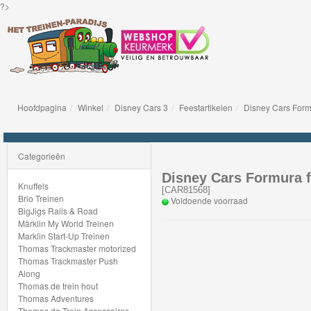
?>
Hoofdpagina
Winkel
Disney Cars 3
Feestartikelen
Disney Cars Form
Knuffels
Brio
Categorieën
Treinen
Disney Cars Formura 
Knuffels
[
CAR81568
]
Brio Treinen
Voldoende voorraad
BigJigs
BigJigs Rails & Road
Märklin My World Treinen
Rails
Marklin Start-Up Treinen
&
Thomas Trackmaster motorized
Thomas Trackmaster Push
Road
Along
Thomas de trein hout
Märklin
Thomas Adventures
Thomas de Trein Accessoires