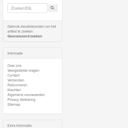
Minis
Houten
Speelgoed
Gebruik sleutelwoorden om het
artikel te zoeken.
Geavanceerd zoeken
Thomas
Pre-
School
Informatie
Over ons
Chuggington
Veelgestelde vragen
Contact
Hot
Verzenden
Retourneren
Wheels
Klachten
Algemene voorwaarden
Privacy Verklaring
Majorette
Sitemap
autos
Siku
Extra Informatie