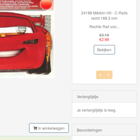
24188 Märklin H0 - C-Rails
360
recht 188.3 mm
Rechte Rail voo...
Br
€3.19
€2.99
Bekijken
Verlanglijstje
Je verlanglijstje is leeg.
In winkelwagen
Beoordelingen