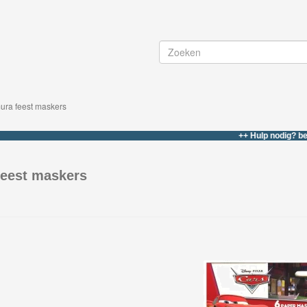
ura feest maskers
++ Hulp nodig? bel of what
feest maskers