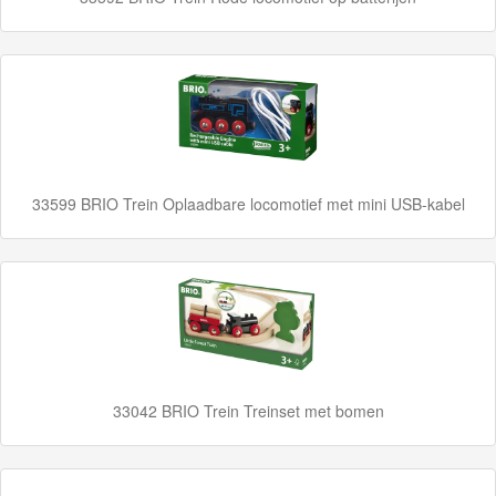
Up
Treinen
Thomas
Trackmaster
motorized
Thomas
33599 BRIO Trein Oplaadbare locomotief met mini USB-kabel
Trackmaster
Push
Along
Thomas
de
trein
33042 BRIO Trein Treinset met bomen
hout
Thomas