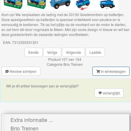
Brio
Bruggen
Kom op! We verplaatsen de lading met de 33130 Goederentrein op batterijen.
Deze speelgoedtrein op batterijen is speciaal ontwikkeld voor peuters en is
Brio
eenvoudig te bedienen. Tik op het pijltje op de voorkant om de motor te starten,
en zet hem stil door nogmaals te tikken. Met zijn coole design in blauw en wit kan
lokomotieven
deze goederentrein de zwaarste ladingen voorttrekken.
EAN: 7312350331301
Brio
Eerste
Vorige
Volgende
Laatste
Trein
Product 107 van 154
met
Categorie
Brio Treinen
batterij
Review schrijven
In winkelwagen
Brio
Wil je dit artikel toevoegen aan je verlanglijst?
Wagons
verlanglijst
Brio
voertuigen
Extra informatie ...
Brio
Brio Treinen