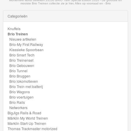
Momenteel wordt bekeken:
33130 BRIO Trein Special Edition 2020 - De grootste en
School
mooiste Brio Treinen collectie zie je hier, Alles op voorraad en - Brio
Categorieën
Chuggington
Knuffels
Hot
Brio Treinen
Wheels
Nieuwe artikelen
Brio-My First Railway
Klassieke Spoorbaan
Majorette
Brio Smart Tech
autos
Brio Treinenset
Brio Gebouwen
Brio Tunnel
Siku
Brio Bruggen
Brio lokomotieven
GraviTrax
Brio Trein met batterij
Brio Wagons
Brio voertuigen
Little
Brio Rails
Networkers
Dutch
BigJigs Rails & Road
Märklin My World Treinen
Super
Marklin Start-Up Treinen
Thomas Trackmaster motorized