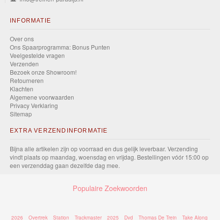
INFORMATIE
Over ons
Ons Spaarprogramma: Bonus Punten
Veelgestelde vragen
Verzenden
Bezoek onze Showroom!
Retourneren
Klachten
Algemene voorwaarden
Privacy Verklaring
Sitemap
EXTRA VERZENDINFORMATIE
Bijna alle artikelen zijn op voorraad en dus gelijk leverbaar. Verzending
vindt plaats op maandag, woensdag en vrijdag. Bestellingen vóór 15:00 op
een verzenddag gaan dezelfde dag mee.
Populaire Zoekwoorden
2026
Overtrek
Station
Trackmaster
2025
Dvd
Thomas De Trein
Take Along