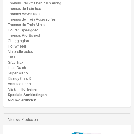
Mario
Thomas Trackmaster Push Along
Thomas de trein hout
Disney
Thomas Adventures
Thomas de Trein Accessoires
Cars
Thomas de Trein Minis
3
Houten Speelgoed
Thomas Pre-School
Chuggington
Aanbiedingen
Hot Wheels
Majorette autos
Märklin
Siku
GraviTrax
H0
Little Dutch
Super Mario
Treinen
Disney Cars 3
Aanbiedingen
Märklin H0 Treinen
Speciale Aanbiedingen
Nieuwe artikelen
Nieuwe Producten