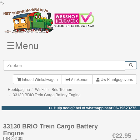
?>
☰Menu
Knuffels
Brio
Treinen
Inhoud Winkelwagen
Afrekenen
Uw Klantgegevens
Hoofdpagina
Winkel
Brio Treinen
Nieuwe
33130 BRIO Trein Cargo Battery Engine
artikelen
++ Hulp nodig? bel of whatsapp naar 06-39623276 +++
Brio-
My
33130 BRIO Trein Cargo Battery
Engine
First
€22.95
[
BR 33130
]