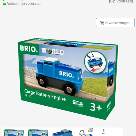
[Op voorraad]
Railway
Voldoende voorraad
Klassieke
In winkelwagen
Spoorbaan
Brio
Smart
Tech
Brio
Treinenset
Brio
Gebouwen
Brio
Tunnel