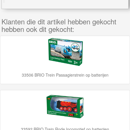
Rails
Networkers
Klanten die dit artikel hebben gekocht
hebben ook dit gekocht:
BigJigs
Rails
&
Road
Märklin
33506 BRIO Trein Passagierstrein op batterijen
My
World
Treinen
Marklin
Start-
33592 BRIO Trein Rode locomotief op batterijen