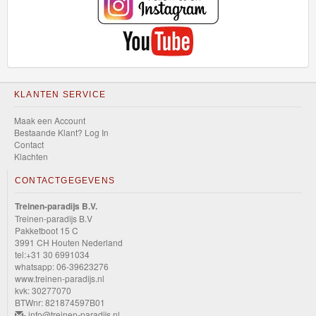
KLANTEN SERVICE
Maak een Account
Bestaande Klant? Log In
Contact
Klachten
CONTACTGEGEVENS
Treinen-paradijs B.V.
Treinen-paradijs B.V
Pakketboot 15 C
3991 CH Houten Nederland
tel:+31 30 6991034
whatsapp: 06-39623276
www.treinen-paradijs.nl
kvk: 30277070
BTWnr: 821874597B01
- info@treinen-paradijs.nl