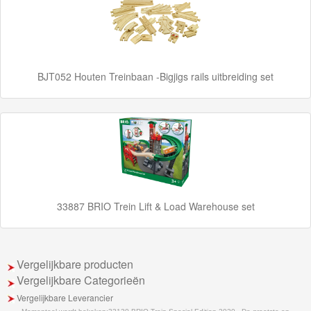
Adventures
Thomas
de
BJT052 Houten Treinbaan -Bigjigs rails uitbreiding set
Trein
Accessoires
Thomas
de
Trein
Minis
33887 BRIO Trein Lift & Load Warehouse set
Houten
Speelgoed
Vergelijkbare producten
Vergelijkbare Categorieën
Thomas
Vergelijkbare Leverancier
Pre-