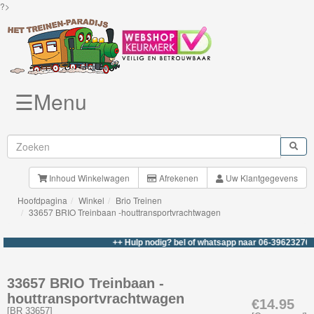
?>
☰Menu
Knuffels
Brio
Treinen
Inhoud Winkelwagen
Afrekenen
Uw Klantgegevens
Hoofdpagina
Winkel
Brio Treinen
Nieuwe
33657 BRIO Treinbaan -houttransportvrachtwagen
artikelen
++ Hulp nodig? bel of whatsapp naar 06-39623276 +++
Brio-
My
33657 BRIO Treinbaan -
houttransportvrachtwagen
First
€14.95
[
BR 33657
]