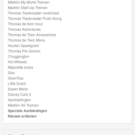
Mario
Märklin My World Treinen
Marklin Start-Up Treinen
Disney
Thomas Trackmaster motorized
Thomas Trackmaster Push Along
Cars
Thomas de trein hout
Thomas Adventures
3
Thomas de Trein Accessoires
Thomas de Trein Minis
Aanbiedingen
Houten Speelgoed
Thomas Pre-School
Chuggington
Märklin
Hot Wheels
H0
Majorette autos
Siku
Treinen
GraviTrax
Little Dutch
Super Mario
Disney Cars 3
Aanbiedingen
Märklin H0 Treinen
Speciale Aanbiedingen
Nieuwe artikelen