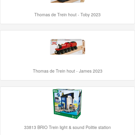
Up
Treinen
Thomas de Trein hout - Toby 2023
Thomas
Trackmaster
motorized
Thomas
Trackmaster
Push
Thomas de Trein hout - James 2023
Along
Thomas
de
trein
hout
33813 BRIO Trein light & sound Politie station
Thomas