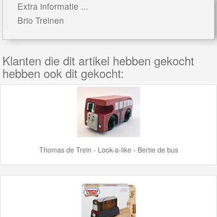
Extra informatie ...
Rails
Brio Treinen
Networkers
Klanten die dit artikel hebben gekocht
BigJigs
hebben ook dit gekocht:
Rails
&
Road
Märklin
My
Thomas de Trein - Look-a-like - Bertie de bus
World
Treinen
Marklin
Start-