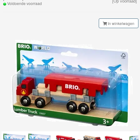
[Op voorraad]
Railway
Voldoende voorraad
Klassieke
In winkelwagen
Spoorbaan
Brio
Smart
Tech
Brio
Treinenset
Brio
Gebouwen
Brio
Tunnel