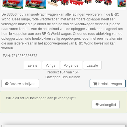
Brio
Bruggen
De 33656 houttransportvrachtwagen kan alle ladingen vervoeren in de BRIO
World. Deze lange, rode vrachtwagen met afneembare oplegger heeft een
Brio
verborgen motor die je onder de cabine van de vrachtwagen vindt als je deze
naar voren kantelt. Aan de achterkant van de oplegger zit ook een magneet om
lokomotieven
hem te koppelen aan een BRIO World wagon. Onder de rode afdekking van de
oplegger zitten drie houtblokken veilig opgeborgen, ieder met een metalen pin
die aan iedere kraan in het spoorwegennet van BRIO World bevestigd kan
Brio
worden.
Trein
EAN: 7312350336573
met
Eerste
Vorige
Volgende
Laatste
batterij
Product 104 van 154
Categorie
Brio Treinen
Brio
Review schrijven
In winkelwagen
Wagons
Wil je dit artikel toevoegen aan je verlanglijst?
Brio
verlanglijst
voertuigen
Brio