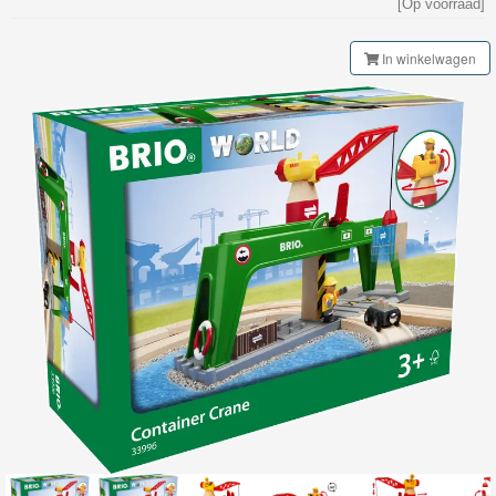
[Op voorraad]
Railway
In winkelwagen
Klassieke
Spoorbaan
Brio
Smart
Tech
Brio
Treinenset
Brio
Gebouwen
Brio
Tunnel