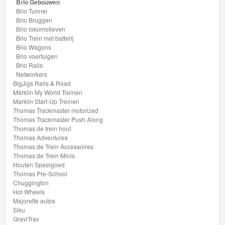
Mario
Brio Gebouwen
Brio Tunnel
Brio Bruggen
Disney
Brio lokomotieven
Cars
Brio Trein met batterij
Brio Wagons
3
Brio voertuigen
Brio Rails
Aanbiedingen
Networkers
BigJigs Rails & Road
Märklin My World Treinen
Märklin
Marklin Start-Up Treinen
H0
Thomas Trackmaster motorized
Thomas Trackmaster Push Along
Treinen
Thomas de trein hout
Thomas Adventures
Thomas de Trein Accessoires
Thomas de Trein Minis
Houten Speelgoed
Thomas Pre-School
Chuggington
Hot Wheels
Majorette autos
Siku
GraviTrax