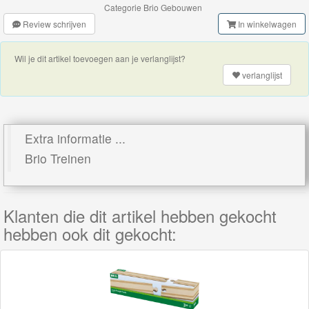
Categorie
Brio Gebouwen
Rails
Review schrijven
In winkelwagen
Networkers
Wil je dit artikel toevoegen aan je verlanglijst?
verlanglijst
BigJigs
Rails
&
Extra informatie ...
Road
Brio Treinen
Märklin
My
Klanten die dit artikel hebben gekocht
World
hebben ook dit gekocht:
Treinen
Marklin
Start-