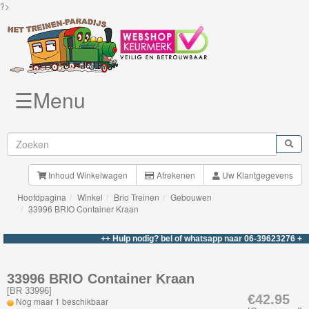
?>
☰Menu
Knuffels
Brio
Treinen
Inhoud Winkelwagen
Afrekenen
Uw Klantgegevens
Hoofdpagina
Winkel
Brio Treinen
Gebouwen
Nieuwe
33996 BRIO Container Kraan
artikelen
++ Hulp nodig? bel of whatsapp naar 06-39623276 +++
Brio-
My
33996 BRIO Container Kraan
[
BR 33996
]
First
€42.95
Nog maar 1 beschikbaar