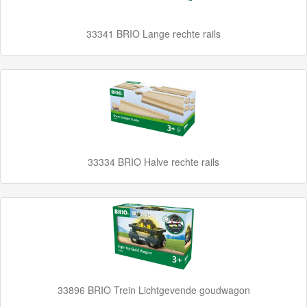
Up
Treinen
33341 BRIO Lange rechte rails
Thomas
Trackmaster
motorized
Thomas
Trackmaster
Push
33334 BRIO Halve rechte rails
Along
Thomas
de
trein
hout
33896 BRIO Trein Lichtgevende goudwagon
Thomas