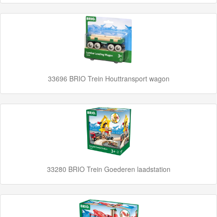
Adventures
Thomas
de
Trein
Accessoires
33696 BRIO Trein Houttransport wagon
Thomas
de
Trein
Minis
Houten
33280 BRIO Trein Goederen laadstation
Speelgoed
Thomas
Pre-