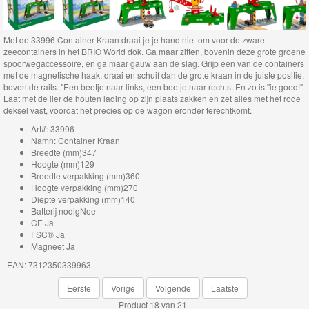
Brio
Bruggen
Met de 33996 Container Kraan draai je je hand niet om voor de zware
zeecontainers in het BRIO World dok. Ga maar zitten, bovenin deze grote groene
Brio
spoorwegaccessoire, en ga maar gauw aan de slag. Grijp één van de containers
lokomotieven
met de magnetische haak, draai en schuif dan de grote kraan in de juiste positie,
boven de rails. "Een beetje naar links, een beetje naar rechts. En zo is ''ie goed!"
Laat met de lier de houten lading op zijn plaats zakken en zet alles met het rode
Brio
deksel vast, voordat het precies op de wagon eronder terechtkomt.
Trein
Art#: 33996
Namn: Container Kraan
met
Breedte (mm)347
Hoogte (mm)129
batterij
Breedte verpakking (mm)360
Hoogte verpakking (mm)270
Brio
Diepte verpakking (mm)140
Batterij nodigNee
Wagons
CE Ja
FSC® Ja
Magneet Ja
Brio
EAN: 7312350339963
voertuigen
Eerste
Vorige
Volgende
Laatste
Brio
Product 18 van 21