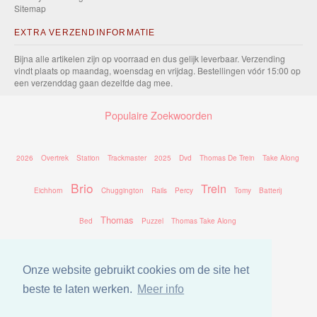
Sitemap
EXTRA VERZENDINFORMATIE
Bijna alle artikelen zijn op voorraad en dus gelijk leverbaar. Verzending
vindt plaats op maandag, woensdag en vrijdag. Bestellingen vóór 15:00 op
een verzenddag gaan dezelfde dag mee.
Populaire Zoekwoorden
2026
Overtrek
Station
Trackmaster
2025
Dvd
Thomas De Trein
Take Along
Brio
Trein
Eichhorn
Chuggington
Rails
Percy
Tomy
Batterij
Thomas
Bed
Puzzel
Thomas Take Along
Onze website gebruikt cookies om de site het
beste te laten werken.
Meer info