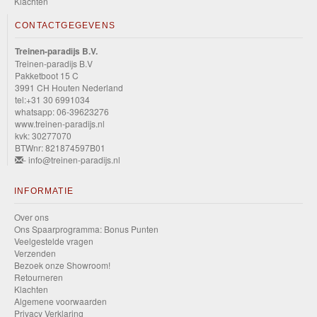
Klachten
CONTACTGEGEVENS
Treinen-paradijs B.V.
Treinen-paradijs B.V
Pakketboot 15 C
3991 CH Houten Nederland
tel:+31 30 6991034
whatsapp: 06-39623276
www.treinen-paradijs.nl
kvk: 30277070
BTWnr: 821874597B01
- info@treinen-paradijs.nl
INFORMATIE
Over ons
Ons Spaarprogramma: Bonus Punten
Veelgestelde vragen
Verzenden
Bezoek onze Showroom!
Retourneren
Klachten
Algemene voorwaarden
Privacy Verklaring