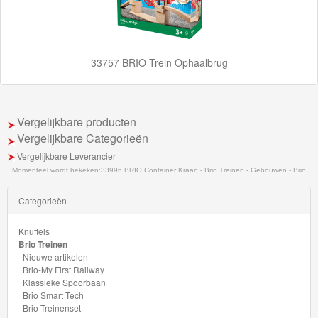
School
Chuggington
33757 BRIO Trein Ophaalbrug
Hot
Wheels
Vergelijkbare producten
Majorette
Vergelijkbare Categorieën
autos
Vergelijkbare Leverancier
Momenteel wordt bekeken:
33996 BRIO Container Kraan - Brio Treinen - Gebouwen - Brio
Siku
Categorieën
GraviTrax
Knuffels
Little
Brio Treinen
Nieuwe artikelen
Dutch
Brio-My First Railway
Klassieke Spoorbaan
Super
Brio Smart Tech
Brio Treinenset