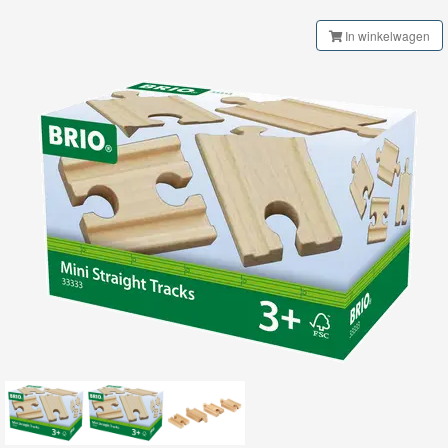
Railway
In winkelwagen
Klassieke
Spoorbaan
Brio
Smart
Tech
Brio
Treinenset
Brio
Gebouwen
Brio
Tunnel