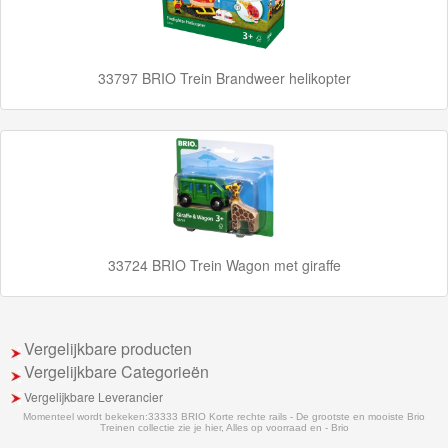
School
Chuggington
33797 BRIO Trein Brandweer helikopter
Hot
Wheels
Majorette
autos
Siku
33724 BRIO Trein Wagon met giraffe
GraviTrax
Little
Vergelijkbare producten
Vergelijkbare Categorieën
Dutch
Vergelijkbare Leverancier
Super
Momenteel wordt bekeken:
33333 BRIO Korte rechte rails - De grootste en mooiste Brio
Treinen collectie zie je hier, Alles op voorraad en - Brio