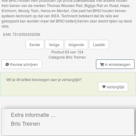
Alle BRIO houten trein producten zijn prima uitwisselbaar met andere houten
Rails
trein banen van de merken Thomas Wooden Rail, Bigjigs Rail en Road, Hape,
Eichhorn, Woody Train, Heros en Mentari. Ook past het BRIO houten treinen
systeem technisch op dat van IKEA. Technisch betekent dat de rails wel
Networkers
gekoppeld kan worden maar dat BRIO batterij treinen zeer slecht rijden op deze
rails.
EAN: 7312350333336
BigJigs
Eerste
Vorige
Volgende
Laatste
Rails
Product 63 van 154
&
Categorie
Brio Treinen
Road
Review schrijven
In winkelwagen
Märklin
Wil je dit artikel toevoegen aan je verlanglijst?
My
verlanglijst
World
Treinen
Extra informatie ...
Marklin
Brio Treinen
Start-