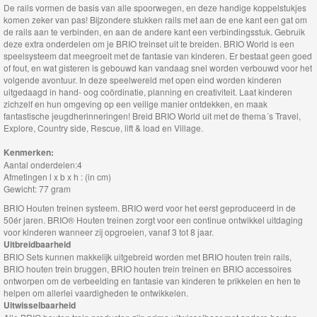
Brio
De rails vormen de basis van alle spoorwegen, en deze handige koppelstukjes
komen zeker van pas! Bijzondere stukken rails met aan de ene kant een gat om
Bruggen
de rails aan te verbinden, en aan de andere kant een verbindingsstuk. Gebruik
deze extra onderdelen om je BRIO treinset uit te breiden. BRIO World is een
speelsysteem dat meegroeit met de fantasie van kinderen. Er bestaat geen goed
Brio
of fout, en wat gisteren is gebouwd kan vandaag snel worden verbouwd voor het
lokomotieven
volgende avontuur. In deze speelwereld met open eind worden kinderen
uitgedaagd in hand- oog coördinatie, planning en creativiteit. Laat kinderen
zichzelf en hun omgeving op een veilige manier ontdekken, en maak
Brio
fantastische jeugdherinneringen! Breid BRIO World uit met de thema´s Travel,
Explore, Country side, Rescue, lift & load en Village.
Trein
met
Kenmerken:
Aantal onderdelen:4
batterij
Afmetingen l x b x h : (in cm)
Gewicht: 77 gram
Brio
BRIO Houten treinen systeem. BRIO werd voor het eerst geproduceerd in de
50ér jaren. BRIO® Houten treinen zorgt voor een continue ontwikkel uitdaging
Wagons
voor kinderen wanneer zij opgroeien, vanaf 3 tot 8 jaar.
Uitbreidbaarheid
Brio
BRIO Sets kunnen makkelijk uitgebreid worden met BRIO houten trein rails,
BRIO houten trein bruggen, BRIO houten trein treinen en BRIO accessoires
voertuigen
ontworpen om de verbeelding en fantasie van kinderen te prikkelen en hen te
helpen om allerlei vaardigheden te ontwikkelen.
Uitwisselbaarheid
Brio