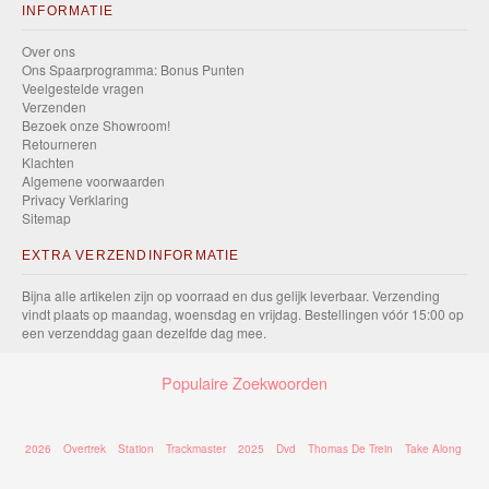
INFORMATIE
Over ons
Ons Spaarprogramma: Bonus Punten
Veelgestelde vragen
Verzenden
Bezoek onze Showroom!
Retourneren
Klachten
Algemene voorwaarden
Privacy Verklaring
Sitemap
EXTRA VERZENDINFORMATIE
Bijna alle artikelen zijn op voorraad en dus gelijk leverbaar. Verzending
vindt plaats op maandag, woensdag en vrijdag. Bestellingen vóór 15:00 op
een verzenddag gaan dezelfde dag mee.
Populaire Zoekwoorden
2026
Overtrek
Station
Trackmaster
2025
Dvd
Thomas De Trein
Take Along