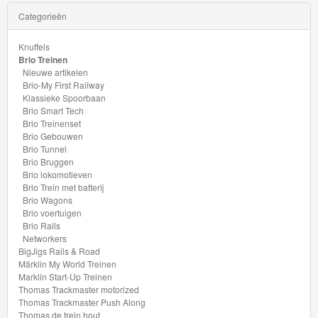
Mario
Categorieën
Disney
Knuffels
Cars
Brio Treinen
3
Nieuwe artikelen
Brio-My First Railway
Klassieke Spoorbaan
Aanbiedingen
Brio Smart Tech
Brio Treinenset
Märklin
Brio Gebouwen
Brio Tunnel
H0
Brio Bruggen
Brio lokomotieven
Treinen
Brio Trein met batterij
Brio Wagons
Brio voertuigen
Brio Rails
Networkers
BigJigs Rails & Road
Märklin My World Treinen
Marklin Start-Up Treinen
Thomas Trackmaster motorized
Thomas Trackmaster Push Along
Thomas de trein hout