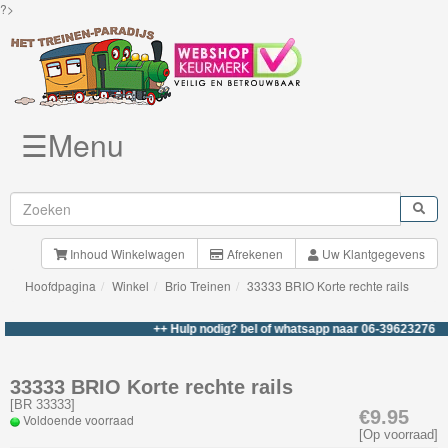
?>
☰Menu
Knuffels
Brio
Treinen
Inhoud Winkelwagen
Afrekenen
Uw Klantgegevens
Hoofdpagina
Winkel
Brio Treinen
33333 BRIO Korte rechte rails
Nieuwe
artikelen
++ Hulp nodig? bel of whatsapp naar 06-39623276 +++
Brio-
33333 BRIO Korte rechte rails
My
[
BR 33333
]
€9.95
Voldoende voorraad
First
[Op voorraad]