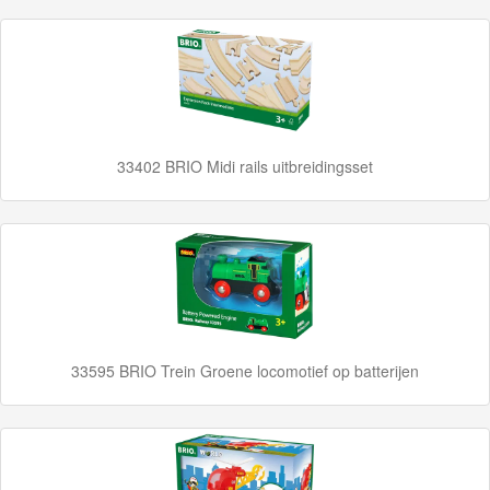
Adventures
Thomas
de
Trein
33402 BRIO Midi rails uitbreidingsset
Accessoires
Thomas
de
Trein
Minis
Houten
33595 BRIO Trein Groene locomotief op batterijen
Speelgoed
Thomas
Pre-