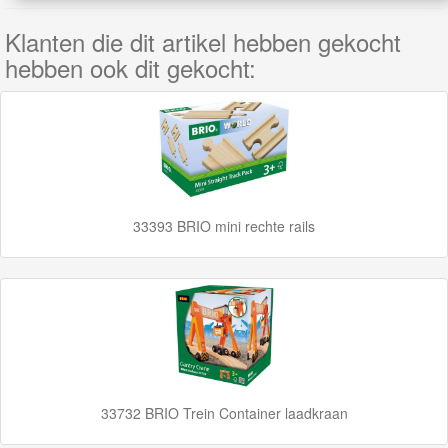
Up
Treinen
Klanten die dit artikel hebben gekocht
hebben ook dit gekocht:
Thomas
Trackmaster
motorized
Thomas
Trackmaster
33393 BRIO mini rechte rails
Push
Along
Thomas
de
trein
hout
33732 BRIO Trein Container laadkraan
Thomas