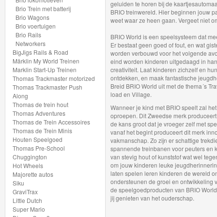
geluiden te horen bij de kaartjesautoma
Railway
Brio Trein met batterij
BRIO treinwereld. Hier beginnen jouw pa
Brio Wagons
weet waar ze heen gaan. Vergeet niet om
Klassieke
Brio voertuigen
Brio Rails
BRIO World is een speelsysteem dat mee
Spoorbaan
Networkers
Er bestaat geen goed of fout, en wat gi
BigJigs Rails & Road
worden verbouwd voor het volgende avo
Märklin My World Treinen
eind worden kinderen uitgedaagd in han
Brio
Marklin Start-Up Treinen
creativiteit. Laat kinderen zichzelf en 
Smart
ontdekken, en maak fantastische jeugdh
Thomas Trackmaster motorized
Breid BRIO World uit met de thema´s Trav
Thomas Trackmaster Push
Tech
load en Village.
Along
Thomas de trein hout
Wanneer je kind met BRIO speelt zal het 
Brio
Thomas Adventures
oproepen. Dit Zweedse merk produceert 
Thomas de Trein Accessoires
de kans groot dat je vroeger zelf met s
Treinenset
Thomas de Trein Minis
vanaf het begint produceert dit merk in
Houten Speelgoed
vakmanschap. Zo zijn er schattige trekdi
Brio
Thomas Pre-School
spannende treinbanen voor peuters en k
Chuggington
van stevig hout of kunststof wat wel teg
Gebouwen
om jouw kinderen leuke jeugdherinnerin
Hot Wheels
laten spelen leren kinderen de wereld 
Majorette autos
ondersteunen de groei en ontwikkeling v
Siku
Brio
de speelgoedproducten van BRIO World z
GraviTrax
Tunnel
jij genieten van het ouderschap.
Little Dutch
Super Mario