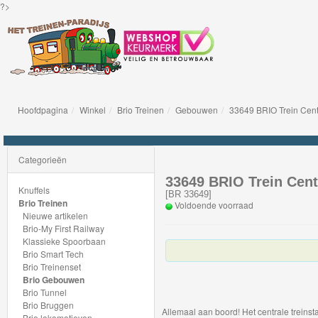
?>
Hoofdpagina
Winkel
Brio Treinen
Gebouwen
33649 BRIO Trein Centr
Knuffels
Brio
Categorieën
Treinen
33649 BRIO Trein Centr
Knuffels
[
BR 33649
]
Brio Treinen
Voldoende voorraad
Nieuwe
Nieuwe artikelen
Brio-My First Railway
artikelen
Klassieke Spoorbaan
Brio Smart Tech
Brio-
Brio Treinenset
Brio Gebouwen
My
Brio Tunnel
First
Brio Bruggen
Allemaal aan boord! Het centrale treinsta
Brio lokomotieven