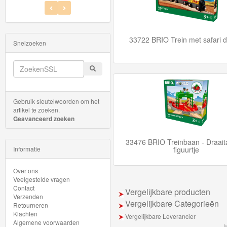
Rails
Networkers
33722 BRIO Trein met safari d
Snelzoeken
BigJigs
Rails
&
Gebruik sleutelwoorden om het
Road
artikel te zoeken.
Geavanceerd zoeken
Märklin
33476 BRIO Treinbaan - Draaita
My
Informatie
figuurtje
World
Over ons
Treinen
Veelgestelde vragen
Contact
Vergelijkbare producten
Verzenden
Marklin
Vergelijkbare Categorieën
Retourneren
Start-
Klachten
Vergelijkbare Leverancier
Algemene voorwaarden
M