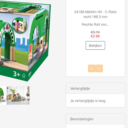
24188 Märklin H0 - C-Rails
recht 188.3 mm
Rechte Rail voo...
€3.19
€2.99
Bekijken
Verlanglijstje
Je verlanglijstje is leeg.
Beoordelingen