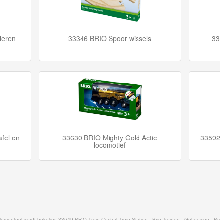
ieren
33346 BRIO Spoor wissels
33
fel en
33630 BRIO Mighty Gold Actie
33592
locomotief
omenteel wordt bekeken:
33649 BRIO Trein Central Trein Station - Brio Treinen - Gebouwen - Br