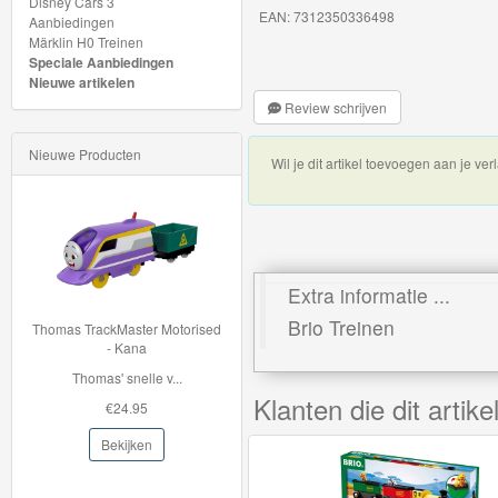
Disney Cars 3
Brio
EAN: 7312350336498
Aanbiedingen
Bruggen
Märklin H0 Treinen
Speciale Aanbiedingen
Nieuwe artikelen
Brio
Review schrijven
lokomotieven
Nieuwe Producten
Wil je dit artikel toevoegen aan je verl
Brio
Trein
met
batterij
Extra informatie ...
Brio
Brio Treinen
Thomas TrackMaster Motorised
- Kana
Wagons
Thomas' snelle v...
Brio
Klanten die dit arti
€24.95
voertuigen
Bekijken
Brio