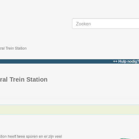
al Trein Station
++ Hulp nodig? bel of w
al Trein Station
tion heeft twee sporen en er zijn veel