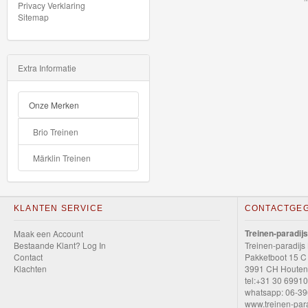
Up
Privacy Verklaring
Sitemap
Treinen
Thomas
Extra Informatie
Trackmaster
motorized
Onze Merken
Thomas
Brio Treinen
Trackmaster
Märklin Treinen
Push
Along
KLANTEN SERVICE
CONTACTGE
Thomas
de
Treinen-paradijs
Maak een Account
Bestaande Klant? Log In
Treinen-paradijs
trein
Contact
Pakketboot 15 C
Klachten
3991 CH Houten
hout
tel:+31 30 6991
whatsapp: 06-3
Thomas
www.treinen-para