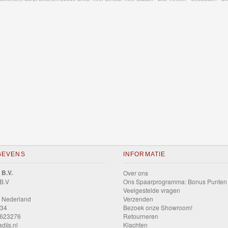
GEVENS
INFORMATIE
 B.V.
Over ons
 B.V
Ons Spaarprogramma: Bonus Punten
Veelgestelde vragen
 Nederland
Verzenden
034
Bezoek onze Showroom!
9623276
Retourneren
dijs.nl
Klachten