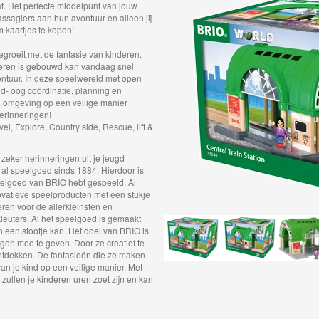
at. Het perfecte middelpunt van jouw
ssagiers aan hun avontuur en alleen jij
 kaartjes te kopen!
groeit met de fantasie van kinderen.
steren is gebouwd kan vandaag snel
ntuur. In deze speelwereld met open
d- oog coördinatie, planning en
hun omgeving op een veilige manier
erinneringen!
el, Explore, Country side, Rescue, lift &
zeker herinneringen uit je jeugd
al speelgoed sinds 1884. Hierdoor is
peelgoed van BRIO hebt gespeeld. Al
novatieve speelproducten met een stukje
eren voor de allerkleinsten en
leuters. Al het speelgoed is gemaakt
en een stootje kan. Het doel van BRIO is
gen mee te geven. Door ze creatief te
ontdekken. De fantasieën die ze maken
an je kind op een veilige manier. Met
ullen je kinderen uren zoet zijn en kan