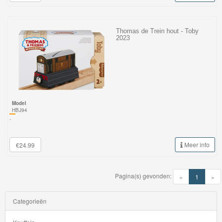
Thomas de Trein hout - Toby
2023
Model
HBJ94
-
Meer info
€24.99
Pagina(s) gevonden:
(current)
«
1
»
Volgende
Categorieën