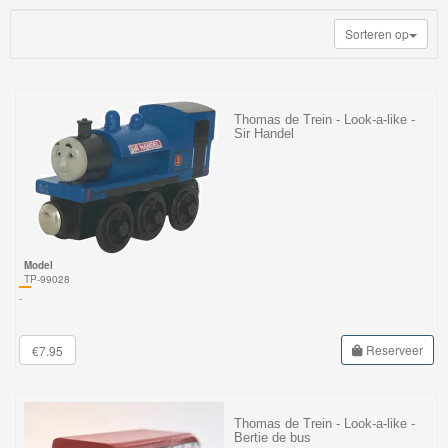
My
Sorteren op
World
Treinen
Marklin
Thomas de Trein - Look-a-like -
Sir Handel
Start-
Up
Treinen
Thomas
Model
Trackmaster
TP-99028
-
motorized
Thomas
Reserveer
€7.95
Trackmaster
Push
Thomas de Trein - Look-a-like -
Along
Bertie de bus