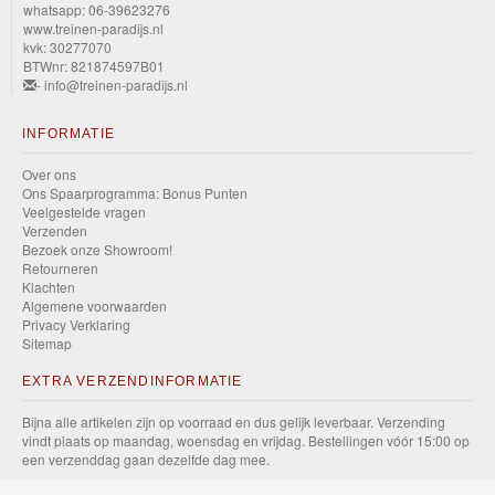
whatsapp: 06-39623276
www.treinen-paradijs.nl
kvk: 30277070
BTWnr: 821874597B01
- info@treinen-paradijs.nl
INFORMATIE
Over ons
Ons Spaarprogramma: Bonus Punten
Veelgestelde vragen
Verzenden
Bezoek onze Showroom!
Retourneren
Klachten
Algemene voorwaarden
Privacy Verklaring
Sitemap
EXTRA VERZENDINFORMATIE
Bijna alle artikelen zijn op voorraad en dus gelijk leverbaar. Verzending
vindt plaats op maandag, woensdag en vrijdag. Bestellingen vóór 15:00 op
een verzenddag gaan dezelfde dag mee.