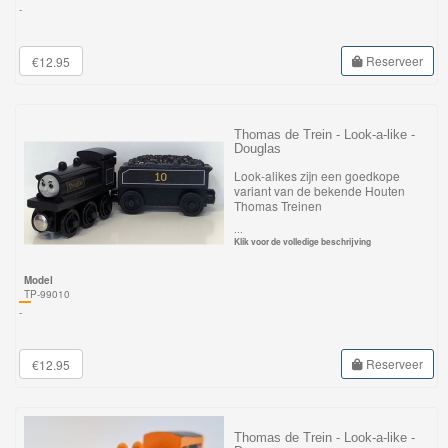
Minis
-
Houten
Reserveer
€12.95
Speelgoed
Thomas
Thomas de Trein - Look-a-like -
Douglas
Pre-
Look-alikes zijn een goedkope
School
variant van de bekende Houten
Thomas Treinen
Chuggington
...
Klik voor de volledige beschrijving
Hot
Model
TP-99010
Wheels
-
Majorette
Reserveer
€12.95
autos
Siku
Thomas de Trein - Look-a-like -