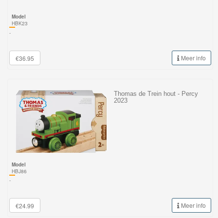
Model
HBK23
-
Meer info
€36.95
Thomas de Trein hout - Percy
2023
Model
HBJ86
-
Meer info
€24.99