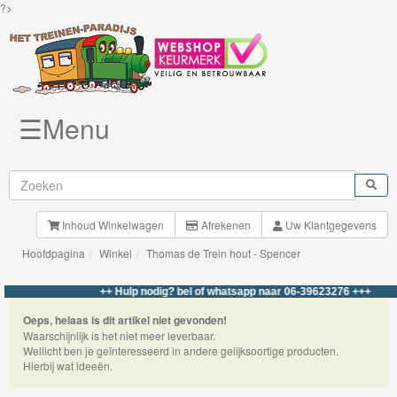
?>
☰Menu
Knuffels
Brio
Treinen
Inhoud Winkelwagen
Afrekenen
Uw Klantgegevens
Hoofdpagina
Winkel
Thomas de Trein hout - Spencer
BigJigs
Rails
++ Hulp nodig? bel of whatsapp naar 06-39623276 +++
&
Oeps, helaas is dit artikel niet gevonden!
Waarschijnlijk is het niet meer leverbaar.
Road
Wellicht ben je geïnteresseerd in andere gelijksoortige producten.
Hierbij wat ideeën.
Märklin