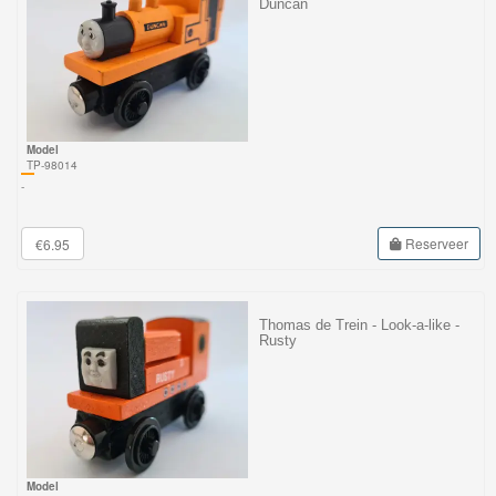
Duncan
GraviTrax
Little
Dutch
Model
Super
TP-98014
Mario
-
Disney
Reserveer
€6.95
Cars
3
Thomas de Trein - Look-a-like -
Rusty
Aanbiedingen
Märklin
H0
Treinen
Model