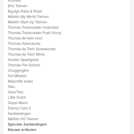
Knuffels
Brio Treinen
BigJigs Rails & Road
Märklin My World Treinen
Marklin Start-Up Treinen
Thomas Trackmaster motorized
Thomas Trackmaster Push Along
Thomas de trein hout
Thomas Adventures
Thomas de Trein Accessoires
Thomas de Trein Minis
Houten Speelgoed
Thomas Pre-School
Chuggington
Hot Wheels
Majorette autos
Siku
GraviTrax
Little Dutch
Super Mario
Disney Cars 3
Aanbiedingen
Märklin H0 Treinen
Speciale Aanbiedingen
Nieuwe artikelen