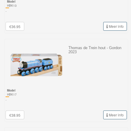
Model
HBK13
-
Meer info
€36.95
Thomas de Trein hout - Gordon
2023
Model
HBK17
-
Meer info
€38.95