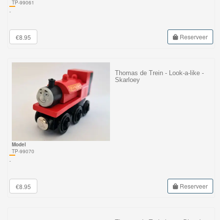
TP-99061
-
Reserveer
€8.95
Thomas de Trein - Look-a-like -
Skarloey
Model
TP-99070
-
Reserveer
€8.95