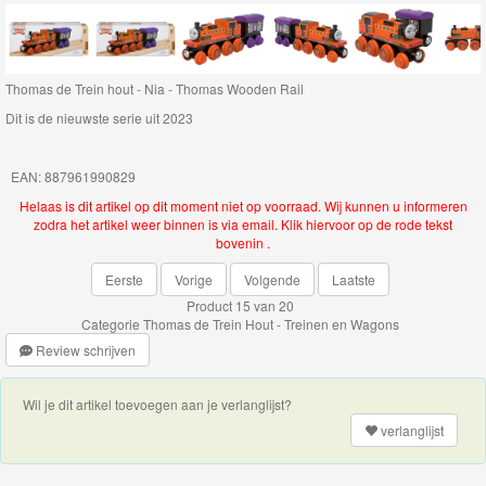
Thomas
de
Thomas de Trein hout - Nia - Thomas Wooden Rail
trein
Dit is de nieuwste serie uit 2023
hout
Thomas
EAN: 887961990829
Helaas is dit artikel op dit moment niet op voorraad. Wij kunnen u informeren
de
zodra het artikel weer binnen is via email. Klik hiervoor op de rode tekst
Trein
bovenin .
Hout
Eerste
Vorige
Volgende
Laatste
-
Product 15 van 20
Categorie
Thomas de Trein Hout - Treinen en Wagons
Treinen
Review schrijven
en
Wagons
Wil je dit artikel toevoegen aan je verlanglijst?
verlanglijst
Thomas