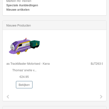
Märklin H0 Treinen
Speciale Aanbiedingen
Nieuwe artikelen
Nieuwe Producten
BJT263 Bigjigstrein tunnel -Mountain Rescue
Deze houten Mountain...
€22.96
Bekijken