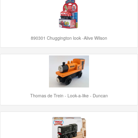
School
Chuggington
Hot
890301 Chuggington look -Alive Wilson
Wheels
Majorette
autos
Siku
GraviTrax
Thomas de Trein - Look-a-like - Duncan
Little
Dutch
Super
Mario