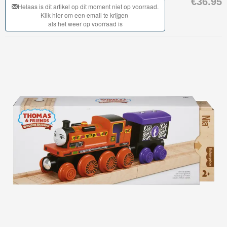
€36.95
My
Helaas is dit artikel op dit moment niet op voorraad.
Klik hier om een email te krijgen
World
als het weer op voorraad is
Treinen
Marklin
Start-
Up
Treinen
Thomas
Trackmaster
motorized
Thomas
Trackmaster
Push
Along