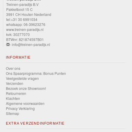
Treinen-paradijs B.V
Pakketboot 15 C
3991 CH Houten Nederland
tel:+31 30 6991034
whatsapp: 06-39623276
www.treinen-paradijs.nl
kvk: 30277070
BTWnr: 821874597B01
- info@treinen-paradijs.nl
INFORMATIE
Over ons
Ons Spaarprogramma: Bonus Punten
Veelgestelde vragen
Verzenden
Bezoek onze Showroom!
Retourneren
Klachten
Algemene voorwaarden
Privacy Verklaring
Sitemap
EXTRA VERZENDINFORMATIE