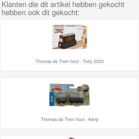
Klanten die dit artikel hebben gekocht
Adventures
hebben ook dit gekocht:
Thomas
de
Trein
Accessoires
Thomas
Thomas de Trein hout - Toby 2023
de
Trein
Minis
Houten
Speelgoed
Thomas de Trein hout - Kenji
Thomas
Pre-