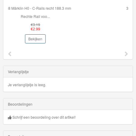
36099 Brio Set rails voor beginners
Breid je BRIO World ...
€29.99
€27.95
Bekijken
Verlanglijstje
Je verlanglijstje is leeg.
Beoordelingen
Schrijf een beoordeling over dit artikel!