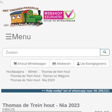
?>
☰Menu
Knuffels
Brio
Treinen
Inhoud Winkelwagen
Afrekenen
Uw Klantgegevens
Hoofdpagina
Winkel
Thomas de trein hout
BigJigs
Thomas de Trein Hout - Treinen en Wagons
Thomas de Trein hout - Nia 2023
Rails
&
++ Hulp nodig? bel of whatsapp naar 06-39623276 +++
Road
Thomas de Trein hout - Nia 2023
Märklin
[
HBK23
]