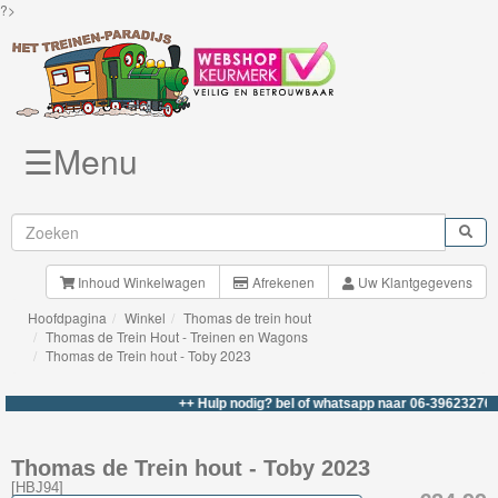
?>
☰Menu
Knuffels
Brio
Treinen
Inhoud Winkelwagen
Afrekenen
Uw Klantgegevens
Hoofdpagina
Winkel
Thomas de trein hout
BigJigs
Thomas de Trein Hout - Treinen en Wagons
Thomas de Trein hout - Toby 2023
Rails
&
++ Hulp nodig? bel of whatsapp naar 06-39623276 +++
Road
Thomas de Trein hout - Toby 2023
Märklin
[
HBJ94
]