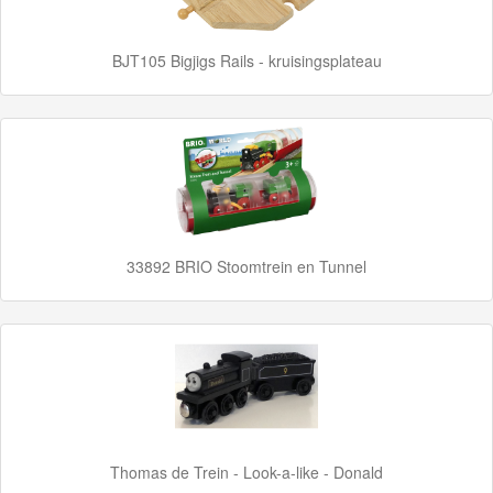
School
Chuggington
BJT105 Bigjigs Rails - kruisingsplateau
Hot
Wheels
Majorette
autos
33892 BRIO Stoomtrein en Tunnel
Siku
GraviTrax
Little
Dutch
Super
Thomas de Trein - Look-a-like - Donald
Mario