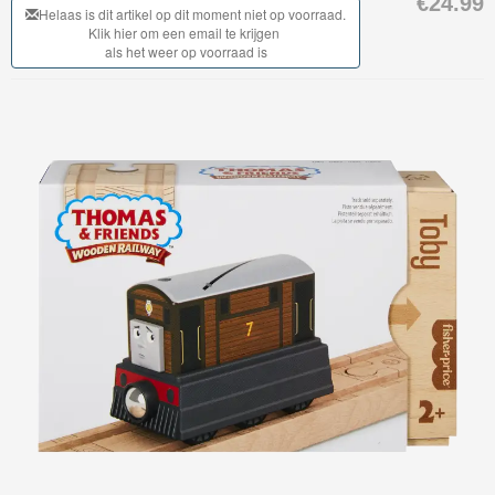
€24.99
My
Helaas is dit artikel op dit moment niet op voorraad.
Klik hier om een email te krijgen
World
als het weer op voorraad is
Treinen
Marklin
Start-
Up
Treinen
Thomas
Trackmaster
motorized
Thomas
Trackmaster
Push
Along