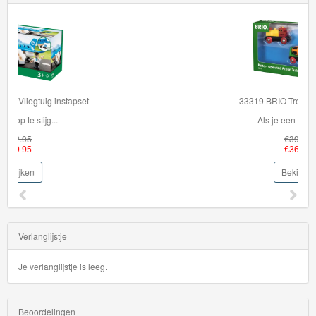
33319 BRIO Trein op batterijen
Als je een nieuwe tr...
€39.95
€36.95
Bekijken
Verlanglijstje
Je verlanglijstje is leeg.
Beoordelingen