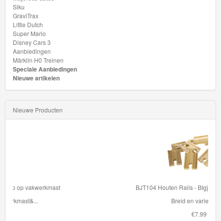
Siku
GraviTrax
Little Dutch
Super Mario
Disney Cars 3
Aanbiedingen
Märklin H0 Treinen
Speciale Aanbiedingen
Nieuwe artikelen
Nieuwe Producten
BJT104 Houten Rails - BIgjigs Mini rails 8 stuks
Breid en varieer je ...
€7.99