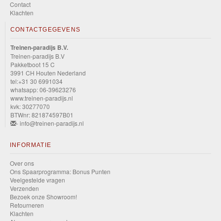
Contact
Klachten
CONTACTGEGEVENS
Treinen-paradijs B.V.
Treinen-paradijs B.V
Pakketboot 15 C
3991 CH Houten Nederland
tel:+31 30 6991034
whatsapp: 06-39623276
www.treinen-paradijs.nl
kvk: 30277070
BTWnr: 821874597B01
- info@treinen-paradijs.nl
INFORMATIE
Over ons
Ons Spaarprogramma: Bonus Punten
Veelgestelde vragen
Verzenden
Bezoek onze Showroom!
Retourneren
Klachten