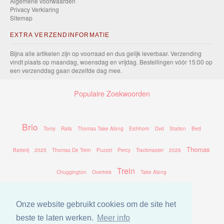
Algemene voorwaarden
Privacy Verklaring
Sitemap
EXTRA VERZENDINFORMATIE
Bijna alle artikelen zijn op voorraad en dus gelijk leverbaar. Verzending
vindt plaats op maandag, woensdag en vrijdag. Bestellingen vóór 15:00 op
een verzenddag gaan dezelfde dag mee.
Populaire Zoekwoorden
Brio
Tomy
Rails
Thomas Take Along
Eichhorn
Dvd
Station
Bed
Thomas
Batterij
2025
Thomas De Trein
Puzzel
Percy
Trackmaster
2026
Trein
Chuggington
Overtrek
Take Along
Onze website gebruikt cookies om de site het
beste te laten werken.
Meer info