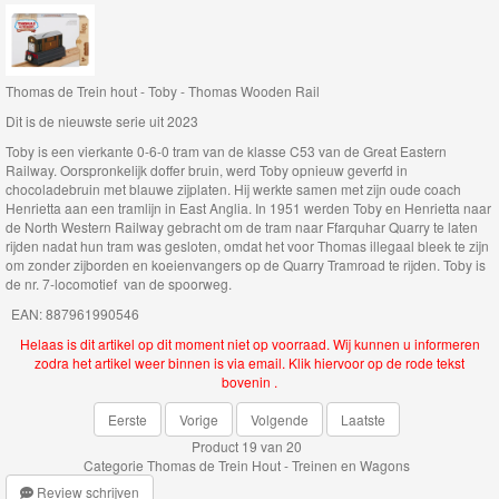
Thomas
de
Thomas de Trein hout - Toby - Thomas Wooden Rail
trein
Dit is de nieuwste serie uit 2023
hout
Toby is een vierkante 0-6-0 tram van de klasse C53 van de Great Eastern
Railway. Oorspronkelijk doffer bruin, werd Toby opnieuw geverfd in
Thomas
chocoladebruin met blauwe zijplaten. Hij werkte samen met zijn oude coach
Henrietta aan een tramlijn in East Anglia. In 1951 werden Toby en Henrietta naar
de
de North Western Railway gebracht om de tram naar Ffarquhar Quarry te laten
Trein
rijden nadat hun tram was gesloten, omdat het voor Thomas illegaal bleek te zijn
om zonder zijborden en koeienvangers op de Quarry Tramroad te rijden. Toby is
Hout
de nr. 7-locomotief van de spoorweg.
-
EAN: 887961990546
Treinen
Helaas is dit artikel op dit moment niet op voorraad. Wij kunnen u informeren
zodra het artikel weer binnen is via email. Klik hiervoor op de rode tekst
en
bovenin .
Wagons
Eerste
Vorige
Volgende
Laatste
Product 19 van 20
Categorie
Thomas de Trein Hout - Treinen en Wagons
Thomas
Review schrijven