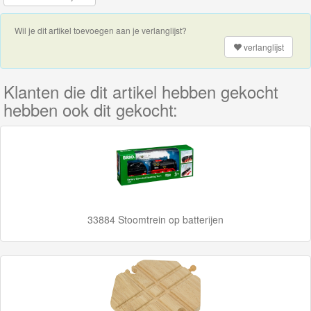
Adventures
Wil je dit artikel toevoegen aan je verlanglijst?
Thomas
verlanglijst
de
Trein
Klanten die dit artikel hebben gekocht
Accessoires
hebben ook dit gekocht:
Thomas
de
Trein
Minis
33884 Stoomtrein op batterijen
Houten
Speelgoed
Thomas
Pre-