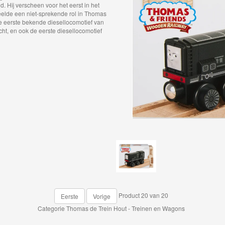
d. Hij verscheen voor het eerst in het
elde een niet-sprekende rol in Thomas
e eerste bekende diesellocomotief van
ht, en ook de eerste diesellocomotief
Product 20 van 20
Eerste
Vorige
Categorie
Thomas de Trein Hout - Treinen en Wagons