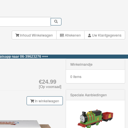
Inhoud Winkelwagen
Afrekenen
Uw Klantgegevens
aar 06-39623276 +++
Winkelmandje
0 items
€24.99
[Op voorraad]
Speciale Aanbiedingen
In winkelwagen