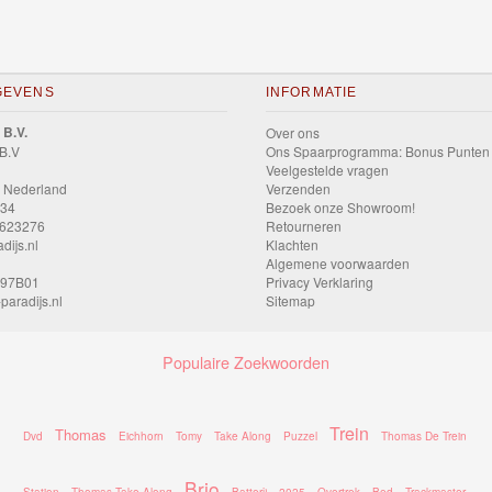
GEVENS
INFORMATIE
 B.V.
Over ons
 B.V
Ons Spaarprogramma: Bonus Punten
Veelgestelde vragen
 Nederland
Verzenden
034
Bezoek onze Showroom!
9623276
Retourneren
dijs.nl
Klachten
Algemene voorwaarden
597B01
Privacy Verklaring
paradijs.nl
Sitemap
Populaire Zoekwoorden
Trein
Thomas
Dvd
Eichhorn
Tomy
Take Along
Puzzel
Thomas De Trein
Brio