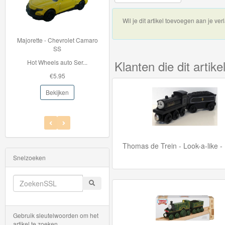
Thomas
Wil je dit artikel toevoegen aan je verl
de
 Camaro
33996 BRIO Container Kraan
trein
Met de 33996 Contain...
hout
Klanten die dit arti
...
€42.95
Thomas
Bekijken
de
Trein
Hout
-
Thomas de Trein - Look-a-like -
Treinen
Snelzoeken
en
Wagons
Gebruik sleutelwoorden om het
Thomas
artikel te zoeken.