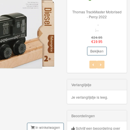
Thomas TrackMaster Motorised
36002 BRIO My First Railway
- Percy 2022
Light Up Rainbow Set
-
Volg de lichtjes en ...
;...
€59.95
€24.95
€44.95
€19.95
Bekijken
Bekijken
Verlanglijstje
Je verlanglijstje is leeg.
Beoordelingen
In winkelwagen
Schrijf een beoordeling over