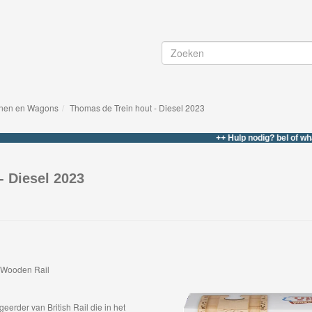
einen en Wagons
Thomas de Trein hout - Diesel 2023
++ Hulp nodig? bel of whatsapp n
- Diesel 2023
s Wooden Rail
eerder van British Rail die in het