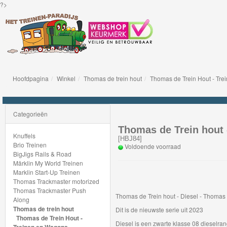
?>
Hoofdpagina
Winkel
Thomas de trein hout
Thomas de Trein Hout - Tr
Knuffels
Brio
Categorieën
Treinen
Thomas de Trein hout 
Knuffels
[
HBJ84
]
Brio Treinen
Voldoende voorraad
BigJigs
BigJigs Rails & Road
Märklin My World Treinen
Rails
Marklin Start-Up Treinen
&
Thomas Trackmaster motorized
Thomas Trackmaster Push
Road
Thomas de Trein hout - Diesel - Thoma
Along
Thomas de trein hout
Dit is de nieuwste serie uit 2023
Märklin
Thomas de Trein Hout -
Diesel is een zwarte klasse 08 dieselrang