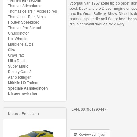
Treinen en Wagons
My
voorjaar van 1957 korte tijd op proef ston
Thomas Adventures
boek Duck and the Diesel Engine en spe
Thomas de Trein Accessoires
World
and the Great Railway Show. Diesel is d
Thomas de Trein Minis
normaal spoor die ooit Sodor heeft bezoc
Treinen
Houten Speelgoed
die is gemaakt door ds. W. Awdry.
Thomas Pre-School
Chuggington
Marklin
Hot Wheels
Start-
Majorette autos
Siku
Up
GraviTrax
Little Dutch
Treinen
Super Mario
Disney Cars 3
Thomas
Aanbiedingen
Märklin H0 Treinen
Trackmaster
Speciale Aanbiedingen
motorized
Nieuwe artikelen
Thomas
EAN: 887961990447
Nieuwe Producten
Trackmaster
Push
Along
Review schrijven