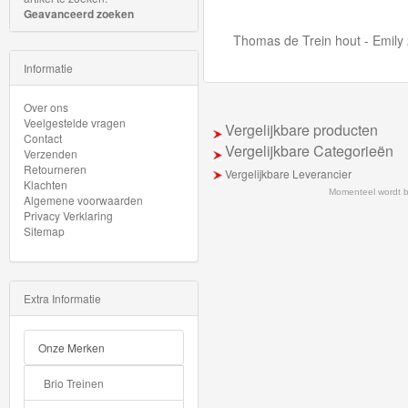
Adventures
Geavanceerd zoeken
Thomas de Trein hout - Emily
Thomas
Informatie
de
Trein
Over ons
Veelgestelde vragen
Vergelijkbare producten
Accessoires
Contact
Vergelijkbare Categorieën
Verzenden
Retourneren
Thomas
Vergelijkbare Leverancier
Klachten
Momenteel wordt 
de
Algemene voorwaarden
Privacy Verklaring
Trein
Sitemap
Minis
Houten
Extra Informatie
Speelgoed
Onze Merken
Thomas
Brio Treinen
Pre-