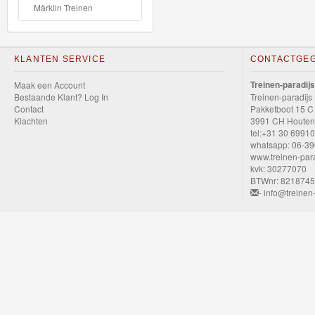
School
Märklin Treinen
Chuggington
KLANTEN SERVICE
CONTACTGE
Hot
Treinen-paradijs
Maak een Account
Wheels
Bestaande Klant? Log In
Treinen-paradijs
Contact
Pakketboot 15 C
Majorette
Klachten
3991 CH Houten
tel:+31 30 6991
autos
whatsapp: 06-3
www.treinen-para
kvk: 30277070
Siku
BTWnr: 821874
- info@treinen-
GraviTrax
Little
Dutch
Super
Mario