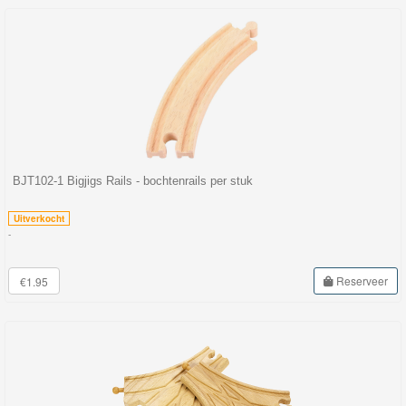
BJT102-1 Bigjigs Rails - bochtenrails per stuk
Uitverkocht
-
Reserveer
€1.95