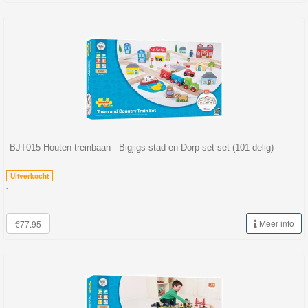
BJT015 Houten treinbaan - Bigjigs stad en Dorp set set (101 delig)
Uitverkocht
-
Meer info
€77.95