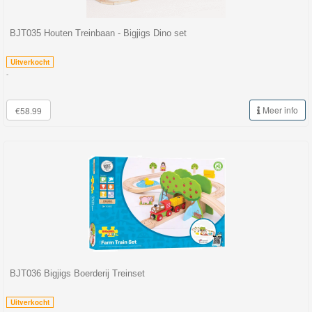
BJT035 Houten Treinbaan - Bigjigs Dino set
Uitverkocht
-
Meer info
€58.99
BJT036 Bigjigs Boerderij Treinset
Uitverkocht