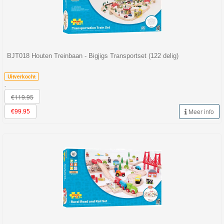
BJT018 Houten Treinbaan - Bigjigs Transportset (122 delig)
Uitverkocht
-
€119.95
Meer info
€99.95