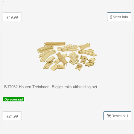
-
Meer info
€49.99
BJT052 Houten Treinbaan -Bigjigs rails uitbreiding set
Op voorraad
Bestel NU
€24.99