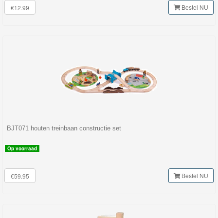
Bestel NU
€12.99
BJT071 houten treinbaan constructie set
Op voorraad
Bestel NU
€59.95