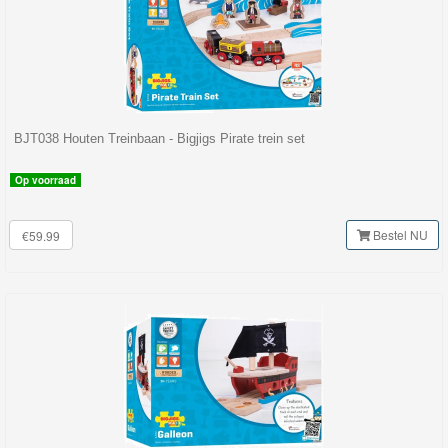
Thomas
de
trein
hout
BJT038 Houten Treinbaan - Bigjigs Pirate trein set
Thomas
Op voorraad
Adventures
Bestel NU
€59.99
Thomas
de
Trein
Accessoires
Thomas
de
Trein