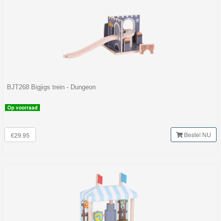
BJT268 Bigjigs trein - Dungeon
Op voorraad
Bestel NU
€29.95