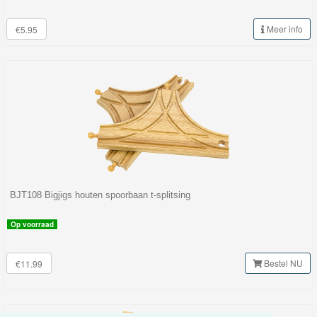
Meer info
€5.95
BJT108 Bigjigs houten spoorbaan t-splitsing
Op voorraad
Bestel NU
€11.99