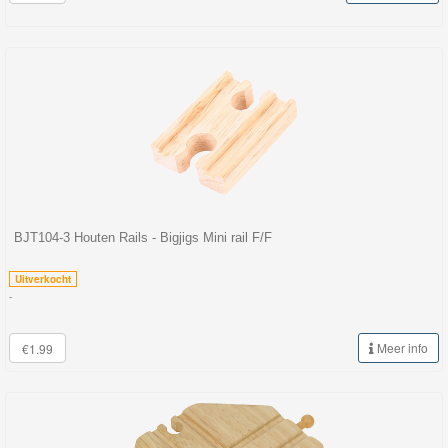
BJT104-3 Houten Rails - Bigjigs Mini rail F/F
Uitverkocht
-
Meer info
€1.99