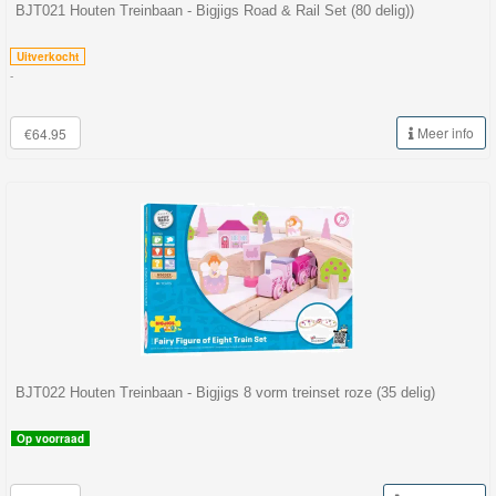
BJT021 Houten Treinbaan - Bigjigs Road & Rail Set (80 delig))
Uitverkocht
-
Meer info
€64.95
BJT022 Houten Treinbaan - Bigjigs 8 vorm treinset roze (35 delig)
Op voorraad