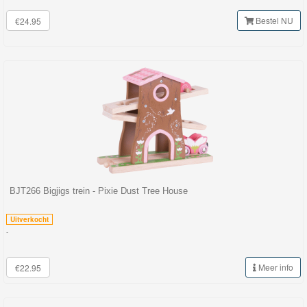
GraviTrax
Bestel NU
€24.95
Little
Dutch
Super
Mario
Disney
Cars
3
BJT266 Bigjigs trein - Pixie Dust Tree House
Aanbiedingen
Uitverkocht
-
Märklin
Meer info
H0
€22.95
Treinen