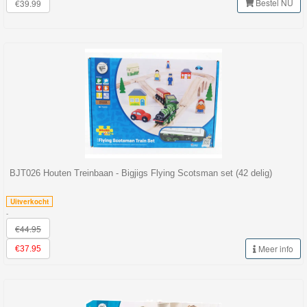
Bestel NU
€39.99
BJT026 Houten Treinbaan - Bigjigs Flying Scotsman set (42 delig)
Uitverkocht
-
€44.95
Meer info
€37.95