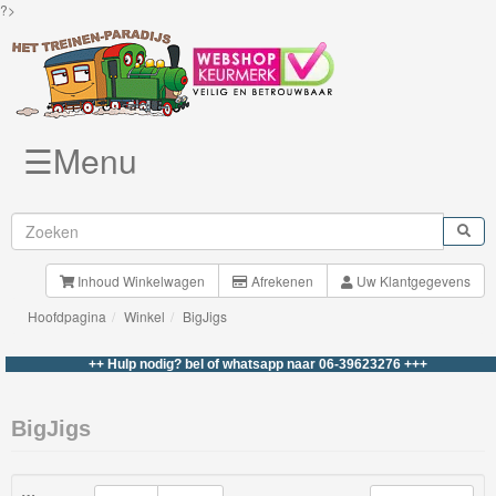
?>
☰Menu
Knuffels
Brio
Treinen
Inhoud Winkelwagen
Afrekenen
Uw Klantgegevens
Hoofdpagina
Winkel
BigJigs
BigJigs
Rails
++ Hulp nodig? bel of whatsapp naar 06-39623276 +++
&
Road
BigJigs
Märklin