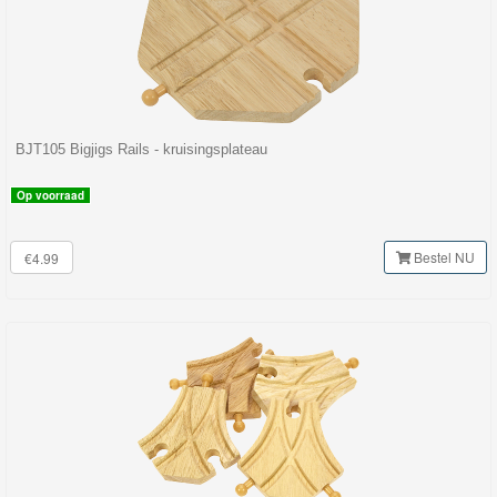
BJT105 Bigjigs Rails - kruisingsplateau
Op voorraad
Bestel NU
€4.99