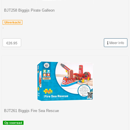
Minis
BJT258 Biggijs Pirate Galleon
Houten
Uitverkocht
Speelgoed
-
Thomas
Meer info
€26.95
Pre-
School
Chuggington
Hot
Wheels
Majorette
autos
BJT261 Biggijs Fire Sea Rescue
Siku
Op voorraad