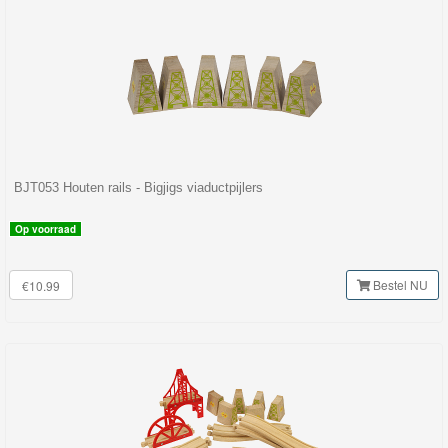
BJT053 Houten rails - Bigjigs viaductpijlers
Op voorraad
Bestel NU
€10.99