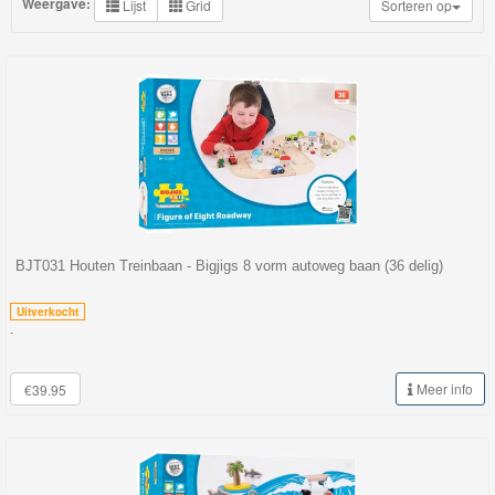
Weergave:
Lijst
Grid
Sorteren op
My
World
Treinen
Marklin
Start-
Up
Treinen
BJT031 Houten Treinbaan - Bigjigs 8 vorm autoweg baan (36 delig)
Thomas
Trackmaster
Uitverkocht
-
motorized
Thomas
Meer info
€39.95
Trackmaster
Push
Along