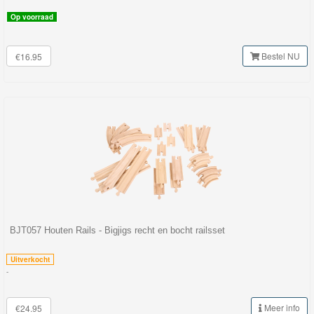
Op voorraad
Bestel NU
€16.95
BJT057 Houten Rails - Bigjigs recht en bocht railsset
Uitverkocht
-
Meer info
€24.95