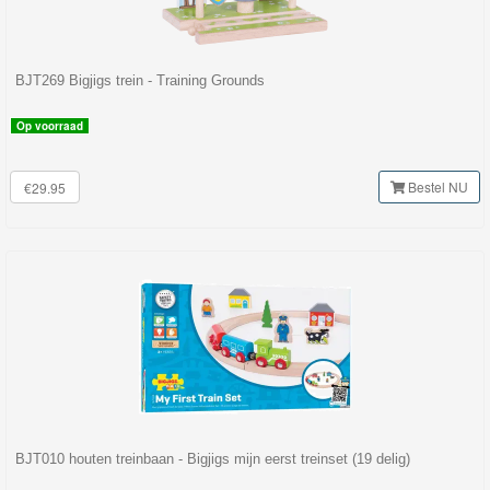
BJT269 Bigjigs trein - Training Grounds
Op voorraad
Bestel NU
€29.95
BJT010 houten treinbaan - Bigjigs mijn eerst treinset (19 delig)