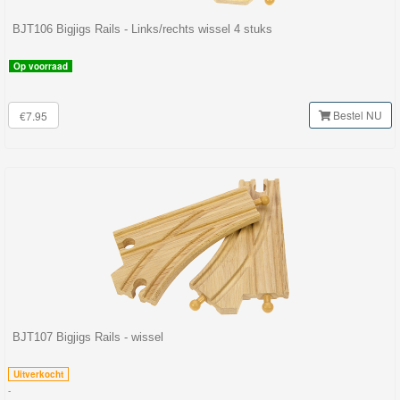
BJT106 Bigjigs Rails - Links/rechts wissel 4 stuks
Op voorraad
Bestel NU
€7.95
BJT107 Bigjigs Rails - wissel
Uitverkocht
-