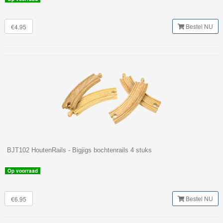
Bestel NU
€4.95
BJT102 HoutenRails - Bigjigs bochtenrails 4 stuks
Op voorraad
Bestel NU
€6.95