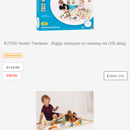
BJT032 Houten Treinbaan - Bigjigs treinspoor en autoweg set (105 delig)
Uitverkocht
-
€119.99
Meer info
€99.95