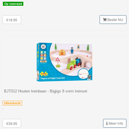
Op voorraad
Bestel NU
€18.95
BJT012 Houten treinbaan - Bigjigs 8 vorm treinset
Uitverkocht
-
Meer info
€39.95