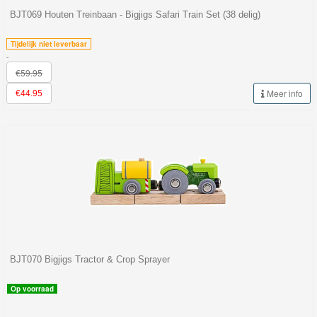
BJT069 Houten Treinbaan - Bigjigs Safari Train Set (38 delig)
Tijdelijk niet leverbaar
-
€59.95
Meer info
€44.95
BJT070 Bigjigs Tractor & Crop Sprayer
Op voorraad