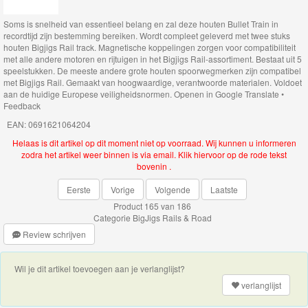
Safari
Soms is snelheid van essentieel belang en zal deze houten Bullet Train in
recordtijd zijn bestemming bereiken. Wordt compleet geleverd met twee stuks
collectie
houten Bigjigs Rail track. Magnetische koppelingen zorgen voor compatibiliteit
met alle andere motoren en rijtuigen in het Bigjigs Rail-assortiment. Bestaat uit 5
speelstukken. De meeste andere grote houten spoorwegmerken zijn compatibel
Dionsaur
met Bigjigs Rail. Gemaakt van hoogwaardige, verantwoorde materialen. Voldoet
aan de huidige Europese veiligheidsnormen. Openen in Google Translate •
collectie
Feedback
EAN: 0691621064204
Fairy
Helaas is dit artikel op dit moment niet op voorraad. Wij kunnen u informeren
collectie
zodra het artikel weer binnen is via email. Klik hiervoor op de rode tekst
bovenin .
Pirate
Eerste
Vorige
Volgende
Laatste
collectie
Product 165 van 186
Categorie
BigJigs Rails & Road
Fire
Review schrijven
&
Rescue
Wil je dit artikel toevoegen aan je verlanglijst?
verlanglijst
collectie