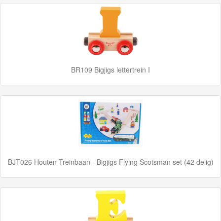
Marklin
Start-
Up
Treinen
BR109 Bigjigs lettertrein I
Thomas
Trackmaster
motorized
Thomas
Trackmaster
Push
BJT026 Houten Treinbaan - Bigjigs Flying Scotsman set (42 delig)
Along
Thomas
de
trein