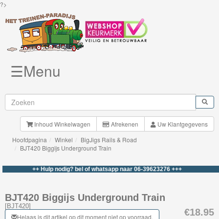
?>
☰Menu
Knuffels
Brio
Treinen
Inhoud Winkelwagen
Afrekenen
Uw Klantgegevens
Hoofdpagina
Winkel
BigJigs Rails & Road
BigJigs
BJT420 Biggijs Underground Train
Rails
++ Hulp nodig? bel of whatsapp naar 06-39623276 +++
&
Road
BJT420 Biggijs Underground Train
[
BJT420
]
Treinsets
€18.95
Helaas is dit artikel op dit moment niet op voorraad.