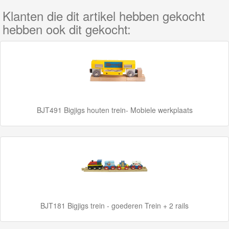
farm
Klanten die dit artikel hebben gekocht
collectie
hebben ook dit gekocht:
Construction
collectie
Heritage
collectie
BJT491 Bigjigs houten trein- Mobiele werkplaats
Road
collectie
Märklin
My
World
BJT181 Bigjigs trein - goederen Trein + 2 rails
Treinen