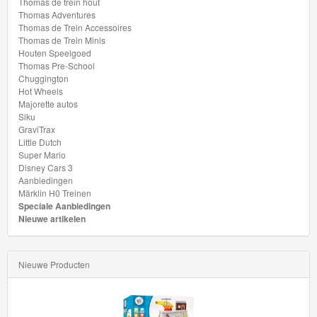
Dutch
Thomas de trein hout
Thomas Adventures
Thomas de Trein Accessoires
Super
Thomas de Trein Minis
Mario
Houten Speelgoed
Thomas Pre-School
Chuggington
Disney
Hot Wheels
Cars
Majorette autos
Siku
3
GraviTrax
Little Dutch
Aanbiedingen
Super Mario
Disney Cars 3
Aanbiedingen
Märklin
Märklin H0 Treinen
Speciale Aanbiedingen
H0
Nieuwe artikelen
Treinen
Nieuwe Producten