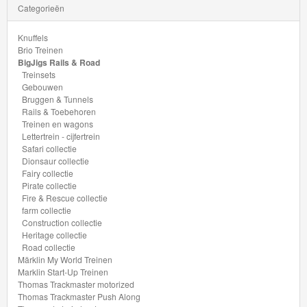
Categorieën
Thomas
Knuffels
Pre-
Brio Treinen
School
BigJigs Rails & Road
Treinsets
Gebouwen
Chuggington
Bruggen & Tunnels
Rails & Toebehoren
Hot
Treinen en wagons
Lettertrein - cijfertrein
Wheels
Safari collectie
Dionsaur collectie
Majorette
Fairy collectie
Pirate collectie
autos
Fire & Rescue collectie
farm collectie
Siku
Construction collectie
Heritage collectie
Road collectie
GraviTrax
Märklin My World Treinen
Marklin Start-Up Treinen
Thomas Trackmaster motorized
Little
Thomas Trackmaster Push Along