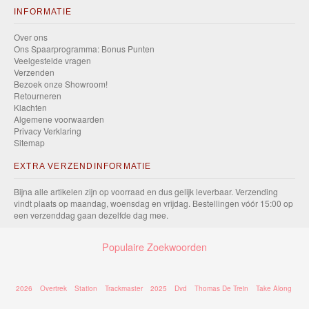
INFORMATIE
Over ons
Ons Spaarprogramma: Bonus Punten
Veelgestelde vragen
Verzenden
Bezoek onze Showroom!
Retourneren
Klachten
Algemene voorwaarden
Privacy Verklaring
Sitemap
EXTRA VERZENDINFORMATIE
Bijna alle artikelen zijn op voorraad en dus gelijk leverbaar. Verzending
vindt plaats op maandag, woensdag en vrijdag. Bestellingen vóór 15:00 op
een verzenddag gaan dezelfde dag mee.
Populaire Zoekwoorden
2026
Overtrek
Station
Trackmaster
2025
Dvd
Thomas De Trein
Take Along