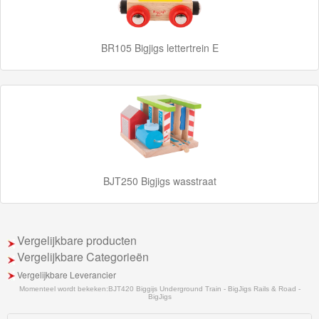
hout
Thomas
BR105 Bigjigs lettertrein E
Adventures
Thomas
de
Trein
Accessoires
BJT250 Bigjigs wasstraat
Thomas
de
Trein
Vergelijkbare producten
Vergelijkbare Categorieën
Minis
Vergelijkbare Leverancier
Houten
Momenteel wordt bekeken:
BJT420 Biggijs Underground Train - BigJigs Rails & Road -
BigJigs
Speelgoed