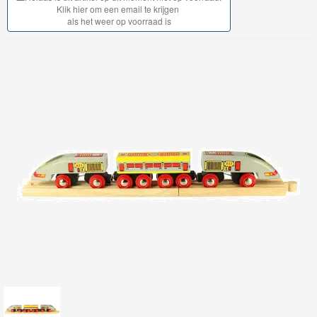
Klik hier om een email te krijgen
Gebouwen
als het weer op voorraad is
Bruggen
&
Tunnels
Rails
&
Toebehoren
Treinen
en
wagons
Lettertrein
-
cijfertrein