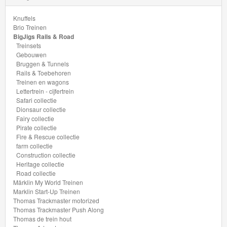
Thomas
Knuffels
Brio Treinen
Pre-
BigJigs Rails & Road
School
Treinsets
Gebouwen
Bruggen & Tunnels
Chuggington
Rails & Toebehoren
Treinen en wagons
Hot
Lettertrein - cijfertrein
Safari collectie
Wheels
Dionsaur collectie
Fairy collectie
Majorette
Pirate collectie
Fire & Rescue collectie
autos
farm collectie
Construction collectie
Heritage collectie
Siku
Road collectie
Märklin My World Treinen
GraviTrax
Marklin Start-Up Treinen
Thomas Trackmaster motorized
Thomas Trackmaster Push Along
Little
Thomas de trein hout