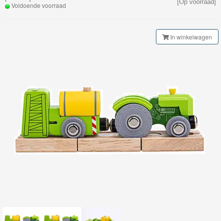
[Op voorraad]
Voldoende voorraad
Gebouwen
Bruggen
In winkelwagen
&
Tunnels
Rails
&
Toebehoren
Treinen
en
wagons
Lettertrein
-
cijfertrein