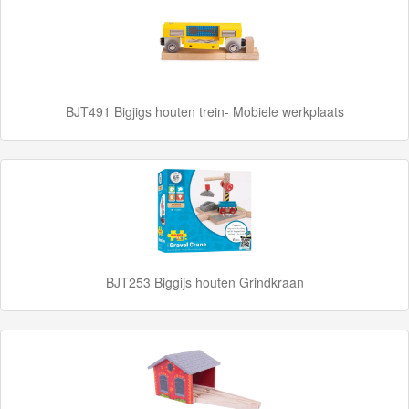
Marklin
Start-
Up
Treinen
BJT491 Bigjigs houten trein- Mobiele werkplaats
Thomas
Trackmaster
motorized
Thomas
Trackmaster
Push
BJT253 Biggijs houten Grindkraan
Along
Thomas
de
trein