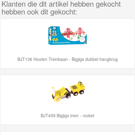
Klanten die dit artikel hebben gekocht
farm
hebben ook dit gekocht:
collectie
Construction
collectie
Heritage
collectie
BJT136 Houten Treinbaan - Bigjigs dubbel hangbrug
Road
collectie
Märklin
My
BJT459 Bigjigs trein - rocket
World
Treinen