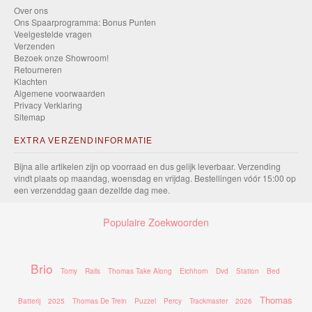
Over ons
Ons Spaarprogramma: Bonus Punten
Veelgestelde vragen
Verzenden
Bezoek onze Showroom!
Retourneren
Klachten
Algemene voorwaarden
Privacy Verklaring
Sitemap
EXTRA VERZENDINFORMATIE
Bijna alle artikelen zijn op voorraad en dus gelijk leverbaar. Verzending
vindt plaats op maandag, woensdag en vrijdag. Bestellingen vóór 15:00 op
een verzenddag gaan dezelfde dag mee.
Populaire Zoekwoorden
Brio
Tomy
Rails
Thomas Take Along
Eichhorn
Dvd
Station
Bed
Thomas
Batterij
2025
Thomas De Trein
Puzzel
Percy
Trackmaster
2026