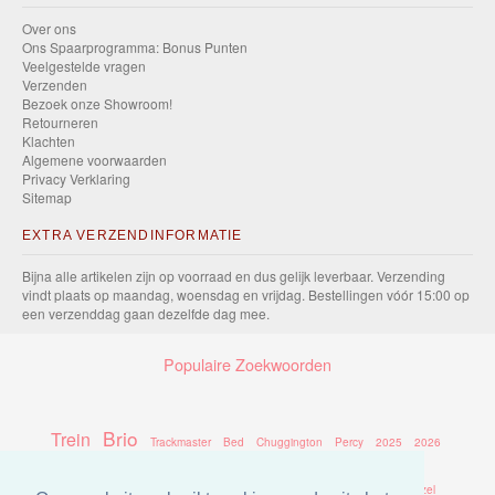
Over ons
Ons Spaarprogramma: Bonus Punten
Veelgestelde vragen
Verzenden
Bezoek onze Showroom!
Retourneren
Klachten
Algemene voorwaarden
Privacy Verklaring
Sitemap
EXTRA VERZENDINFORMATIE
Bijna alle artikelen zijn op voorraad en dus gelijk leverbaar. Verzending
vindt plaats op maandag, woensdag en vrijdag. Bestellingen vóór 15:00 op
een verzenddag gaan dezelfde dag mee.
Populaire Zoekwoorden
Brio
Trein
Trackmaster
Bed
Chuggington
Percy
2025
2026
Thomas
Overtrek
Tomy
Batterij
Eichhorn
Station
Dvd
Puzzel