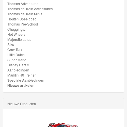
Thomas Adventures
Marklin
Thomas de Trein Accessoires
Start-
Thomas de Trein Minis
Houten Speelgoed
Up
Thomas Pre-School
Treinen
Chuggington
Hot Wheels
Majorette autos
Thomas
Siku
GraviTrax
Trackmaster
Little Dutch
motorized
Super Mario
Disney Cars 3
Aanbiedingen
Thomas
Märklin H0 Treinen
Trackmaster
Speciale Aanbiedingen
Nieuwe artikelen
Push
Along
Nieuwe Producten
Thomas
de
trein