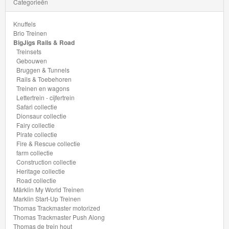
Categorieën
farm
collectie
Knuffels
Brio Treinen
BigJigs Rails & Road
Construction
Treinsets
collectie
Gebouwen
Bruggen & Tunnels
Rails & Toebehoren
Heritage
Treinen en wagons
collectie
Lettertrein - cijfertrein
Safari collectie
Dionsaur collectie
Road
Fairy collectie
Pirate collectie
collectie
Fire & Rescue collectie
farm collectie
Construction collectie
Märklin
Heritage collectie
Road collectie
My
Märklin My World Treinen
World
Marklin Start-Up Treinen
Thomas Trackmaster motorized
Treinen
Thomas Trackmaster Push Along
Thomas de trein hout