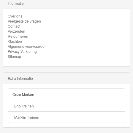
Informatie
Thomas
Over ons
Pre-
Veelgestelde vragen
School
Contact
Verzenden
Retourneren
Chuggington
Klachten
Algemene voorwaarden
Privacy Verklaring
Hot
Sitemap
Wheels
Majorette
Extra Informatie
autos
Onze Merken
Siku
Brio Treinen
GraviTrax
Märklin Treinen
Little