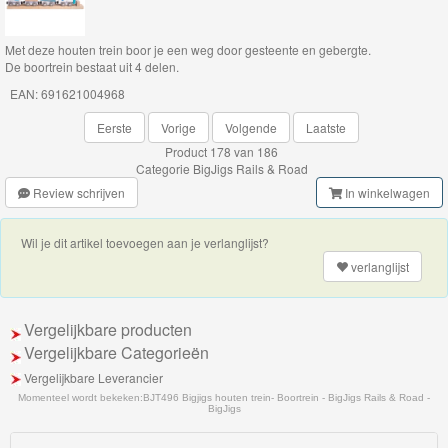
Safari
Met deze houten trein boor je een weg door gesteente en gebergte.
collectie
De boortrein bestaat uit 4 delen.
EAN: 691621004968
Dionsaur
Eerste
Vorige
Volgende
Laatste
collectie
Product 178 van 186
Categorie
BigJigs Rails & Road
Fairy
Review schrijven
In winkelwagen
collectie
Wil je dit artikel toevoegen aan je verlanglijst?
Pirate
verlanglijst
collectie
Vergelijkbare producten
Fire
Vergelijkbare Categorieën
&
Vergelijkbare Leverancier
Rescue
Momenteel wordt bekeken:
BJT496 Bigjigs houten trein- Boortrein - BigJigs Rails & Road -
BigJigs
collectie