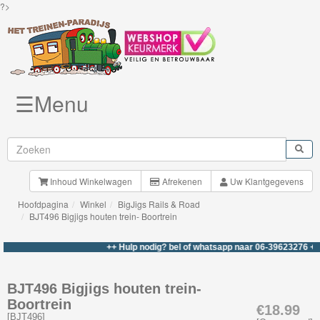
?>
☰Menu
Knuffels
Brio
Treinen
Inhoud Winkelwagen
Afrekenen
Uw Klantgegevens
Hoofdpagina
Winkel
BigJigs Rails & Road
BigJigs
BJT496 Bigjigs houten trein- Boortrein
Rails
++ Hulp nodig? bel of whatsapp naar 06-39623276 +++
&
Road
BJT496 Bigjigs houten trein-
Boortrein
Treinsets
€18.99
[
BJT496
]