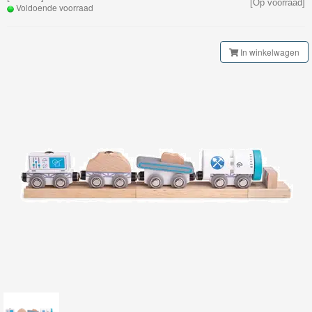
[Op voorraad]
Voldoende voorraad
Gebouwen
Bruggen
In winkelwagen
&
Tunnels
Rails
&
Toebehoren
Treinen
en
wagons
Lettertrein
-
cijfertrein