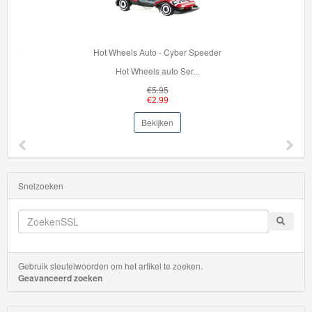
hout
Thomas
Hot Wheels Auto - Cyber Speeder
Adventures
Hot Wheels auto Ser...
€5.95
Thomas
€2.99
de
Bekijken
Trein
Accessoires
Snelzoeken
Thomas
de
Trein
Minis
Gebruik sleutelwoorden om het artikel te zoeken.
Geavanceerd zoeken
Houten
Speelgoed