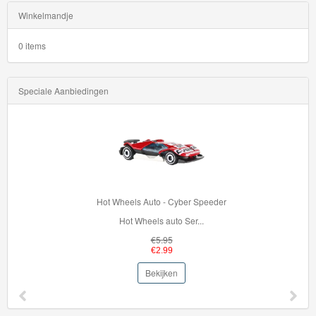
Dutch
Winkelmandje
Super
0 items
Mario
Disney
Speciale Aanbiedingen
Cars
3
Aanbiedingen
Märklin
Hot Wheels Auto - Cyber Speeder
H0
Hot Wheels auto Ser...
Treinen
€5.95
€2.99
Bekijken